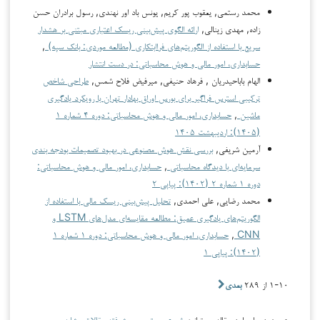
محمد رستمی, یعقوب پور کریم, یونس باد اور نهندی, رسول برادران حسن
زاده, مهدی زینالی,
ارائه الگوی پیش‌بینی ریسک اعتباری مبتنی بر هشدار
سریع با استفاده از الگوریتم‌های فراابتکاری (مطالعه موردی: بانک سپه)
,
حسابداری، امور مالی و هوش محاسباتی: در دست انتشار
الهام باباحیدریان , فرهاد حنیفی, میرفیض فلاح شمس,
طراحی شاخص
ترکیبی استرس فراگیر برای بورس اوراق بهادار تهران با رویکرد یادگیری
ماشین
,
حسابداری، امور مالی و هوش محاسباتی: دوره ۴ شماره ۱
(۱۴۰۵): اردیبهشت ۱۴۰۵
آرمین شریفی,
بررسی نقش هوش مصنوعی در بهبود تصمیمات بودجه بندی
سرمایه‌ای با دیدگاه محاسباتی
,
حسابداری، امور مالی و هوش محاسباتی:
دوره ۱ شماره ۲ (۱۴۰۲): پیاپی ۲
محمد رضایی, علی احمدی,
تحلیل پیش‌بینی ریسک مالی با استفاده از
الگوریتم‌های یادگیری عمیق: مطالعه مقایسه‌ای مدل‌های LSTM و
CNN
,
حسابداری، امور مالی و هوش محاسباتی: دوره ۱ شماره ۱
(۱۴۰۲): پیاپی ۱
۱-۱۰ از ۲۸۹
بعدی
همچنین برای این مقاله می‌توانید
شروع جستجوی پیشرفته مقالات مشابه
.