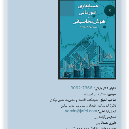
شاپای الکترونیکی:
3092-7366
سردبیر:
دکتر قنبر امیرنژاد
صاحب امتیاز:
اندیشکده اقتصاد و مدیریت تدبیر نیکان
ناشر:
اندیشکده اقتصاد و مدیریت تدبیر نیکان
ایمیل ارتباطی:
admin@jafci.com
دسترسی آزاد:
بلی
داوری همتا:
بلی
هزینه پردازش مقاله:
۳,۰۰۰,۰۰۰ تومان