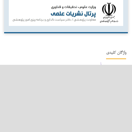
واژگان کلیدی
پردازش زبان طبیعی
عوامل راهبردی
عوامل قانونی
تحلیل حس
سیاست مالیاتی
فناوری بلاک‌چین
بورس اوراق بهادار عراق
مؤسسات حسابرسی
تأثیر نامتقارن
کیفیت گزارشگری یکپارچه
عملکرد مالی
پیش‌بینی قیمت
کشورهای صادرکننده نفت
xbrl
شفافیت اطلاعاتی
اشتغال
روش رگرسیون آستانه¬ای
سیستم بانکی و رشد اقتصادی
مدل ترکیبی
بورس کالای ایران
گزارش‌های پایداری
ارتباط ارزشی اطلاعات حسابداری
کیفیت سود
بدهی دولتی
ریسک اعتباری
یادگیری ماشین
نظریه داده‌بنیاد
کیفیت نهادی
گزارشگری یکپارچه
رویکرد داده بنیاد
عدالت مالیاتی
عوامل فناورانه
شفافیت مالی
عوامل عملیاتی
فناوری‌های دیجیتال نوین
تحولات فناوری
حکمرانی دیجیتال