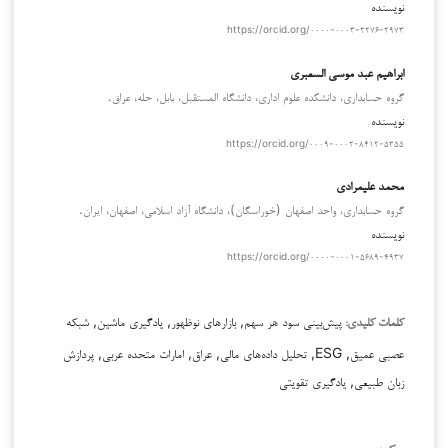
نویسنده
https://orcid.org/۰۰۰۰-۰۰۰۳-۲۲۷۶-۲۹۷۳
ابراهیم عبد موسی السعبرى
گروه حسابداری، دانشکده علوم اداری، دانشگاه المستقبل، بابل، حله، عراق.
نویسنده
https://orcid.org/۰۰۰۹-۰۰۰۲-۸۴۱۲-۵۳۵۵
محمد علیمرادی
گروه حسابداری، واحد اصفهان (خوراسگان)، دانشگاه آزاد اسلامی، اصفهان، ایران.
نویسنده
https://orcid.org/۰۰۰۰-۰۰۰۱-۵۶۸۹-۴۹۳۷
پیش‌بینی سود هر سهم, بازارهای نوظهور, یادگیری ماشین, شبکه
کلمات کلیدی:
عصبی عمیق, ESG, تحلیل داده‌های مالی, عراق, امارات متحده عربی, پردازش
زبان طبیعی, یادگیری تقویتی