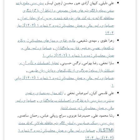
علی دلیلی, کیهان آزادی هیر, محسن ارچین لیسار,
پیش بینی وقوع بازده
منفی سهام با الگوریتم های هوش مصنوعی و ارتباط آن با گزارشگری
محافظه کارانه در شرکت های پذیرفته شده در بورس اوراق بهادار تهران
,
حسابداری، امور مالی و هوش محاسباتی: دوره ۳ شماره ۱ (۱۴۰۴): بهار
۱۴۰۴
زهرا علوی , مهدی شفیعی,
مالیه رفتاری و مدل‌های محاسباتی: رویکرد
شبکه‌های عصبی به فهم رفتار سرمایه‌گذاران
,
حسابداری، امور مالی و
هوش محاسباتی: دوره ۱ شماره ۱ (۱۴۰۲): پیاپی ۱
سارا نجفی, رضا بهرامی, نرگس حسینی,
تحلیل احساسات و تأثیر آن بر
نوسانات بازار سهام: بهره‌گیری از تکنیک‌های پردازش زبان طبیعی
,
حسابداری، امور مالی و هوش محاسباتی: دوره ۱ شماره ۱ (۱۴۰۲): پیاپی
۱
علی قاسمی کیان, امیرعباس نجفی ,
ارائه مدل بهینه‌سازی پرتفوی
مبتنی‌بر پیش‌بینی با درنظرگیری احساسات سرمایه‌گذاری
,
حسابداری، امور
مالی و هوش محاسباتی: در دست انتشار
رشا محمود علي, حمیدرضا عزیزی, سراج رزوقی عباس, رحمان ساعدی,
پیش بینی ریسک حسابرسی براساس الگوریتم حافظه طولانی کوتاه مدت
(LSTM)
,
حسابداری، امور مالی و هوش محاسباتی: دوره ۳ شماره ۱
(۱۴۰۴): بهار ۱۴۰۴