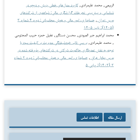
الربيعي, محمد علیمرادی,
کاربرد مدل‌های خطی بنیش و دیچو در
شناسایی و پیش‌بینی تحریفات گزارشگری مالی: شواهدی از شرکت‌های
بورس تهران
,
حسابداری، امور مالی و هوش محاسباتی: دوره ۴ شماره ۳
(۱۴۰۵): پاییز ۱۴۰۵
محمد ابراهیم جبر العبودی, محسن دستگیر, عقیل حمزه حبیب المجتومى
, محمد علیمرادی,
بررسی تاثیر خودشیفتگی مدیریت بر کیفیت سود با
توجه به نقش تعدیلگری حاکمیت شرکتی در شرکت‌های پذیرفته شده در
بورس بهادار عراق
,
حسابداری، امور مالی و هوش محاسباتی: دوره ۲ شماره
۳ (۱۴۰۳): پیاپی ۵
ارسال مقاله
اطلاعات تماس