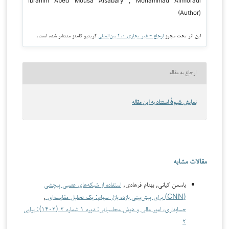
Ibrahim Abed Mousa Alsabary , Mohammad Alimoradi
(Author)
این اثر تحت مجوز
ارجاع - غیر تجاری ۴.۰ بین‌المللی
کریتیو کامنز منتشر شده است.
ارجاع به مقاله
نمایش شیوهٔ استناد به این مقاله
مقالات مشابه
یاسمن کیانی, بهنام فرهادی,
استفاده از شبکه‌های عصبی پیچشی
(CNN) برای پیش‌بینی بازده بازار سهام: یک تحلیل مقایسه‌ای
,
حسابداری، امور مالی و هوش محاسباتی: دوره ۱ شماره ۲ (۱۴۰۲): پیاپی
۲