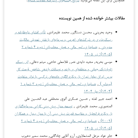
مقالات بیشتر خوانده شده از همین نویسنده
وحید بحرینی, محسن دستگیر, محمد علیمرادی,
تأثیر افشای داوطلبانه بر
ریسک‌پذیری در شرکت‌های اهرمی و سرمایه‌ای با نقش تعدیلی مالکیت
مدیریتی
,
حسابداری، امور مالی و هوش محاسباتی: دوره ۴ شماره ۲
(۱۴۰۵): تیر ۱۴۰۵
موسی بحریه, مجید داودی نصر, غلامعلی حاجی, میثم دعائی,
اثر ریسک
ژئوپلیتیک جهانی و منطقه‌ای بر بازده و نوسانات بازدهی شاخص قیمت کل
بورس اوراق بهادار تهران با رویکرد الگوی داده‌های ترکیبی با تواتر متفاوت
(میداس)
,
حسابداری، امور مالی و هوش محاسباتی: دوره ۳ شماره ۱
(۱۴۰۴): بهار ۱۴۰۴
احمد جبير لفته , حسین عسکری آلوج, مصطفى عبد الحسين علي
المنصوري, محمد علیمرادی ,
توسعه مدل پیش بینی کارایی سرمایه‌گذاری
با رویکرد فراتحلیل و مقایسه قدرت پیش بینی آن با مدل بیدل و همکاران
(۲۰۰۹)
,
حسابداری، امور مالی و هوش محاسباتی: دوره ۴ شماره ۲
(۱۴۰۵): تیر ۱۴۰۵
جابر عواد مزعل المشعلاوی, آرزو آقایی چادگانی, محمد سمير دهيرب