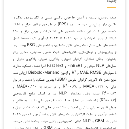
چکیده
هدف پژوهش، توسعه و آزمون چارچوبی ترکیبی مبتنی بر الگوریتم‌های یادگیری
ماشین برای پیش‌بینی سود هر سهم (EPS) در بازارهای نوظهور عراق و امارات
متحده عربی است. این مطالعه داده‌های مالی ۶۵ شرکت از بورس عراق و ۱۵۰
شرکت از بورس امارات را در بازه ۲۰۱۹ تا ۲۰۲۴ گردآوری کرد. داده‌ها شامل
شاخص‌های مالی سنتی، متغیرهای کلان اقتصادی، و شاخص‌های ESG بودند. پس
از پیش‌پردازش و نرمال‌سازی، الگوریتم‌های شبکه عصبی مصنوعی، ماشین بردار
پشتیبان، جنگل تصادفی، گرادیان تقویتی، یادگیری تقویتی، یادگیری فدرال و
مدل‌های NLP مبتنی بر FinBERT و FastText اجرا شدند. عملکرد مدل‌ها
با معیارهای MAE، RMSE و R² و آزمون Diebold-Mariano ارزیابی شد.
نتایج نشان داد الگوریتم گرادیان تقویتی (GBM) بهترین عملکرد را داشت و در بازار
عراق به MAE=۰.۱۲۷ و R²=۰.۷۸ و در امارات به MAE=۰.۱۱۰ و
R²=۰.۸۳ دست یافت. مدل‌های NLP نیز در امارات نتایج قابل‌توجهی
(R²=۰.۸۳) ارائه دادند. در تحلیل حساسیت، متغیرهای مالی مانند سود خالص و
جریان نقدی عملیاتی بیشترین اهمیت را داشتند، در حالی که قیمت نفت در عراق و
شاخص نوآوری در امارات اثرگذارترین متغیرهای کلان بودند. آزمون داده‌های ۲۰۲۵
نشان داد GBM و NLP توانایی تعمیم‌پذیری بالایی دارند. یافته‌ها نشان می‌دهد
که استفاده از الگوریتم‌های یادگیری ماشین به‌ویژه GBM می‌تواند دقت پیش‌بینی