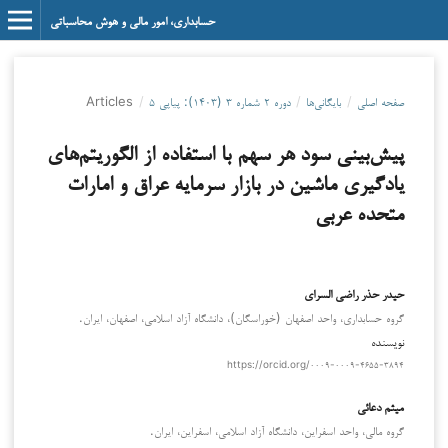
حسابداری، امور مالی و هوش محاسباتی
صفحه اصلی
/
بایگانی‌ها
/
دوره ۲ شماره ۳ (۱۴۰۳): پیاپی ۵
/
Articles
پیش‌بینی سود هر سهم با استفاده از الگوریتم‌های
یادگیری ماشین در بازار سرمایه عراق و امارات
متحده عربی
حیدر حذر راضی السرای
گروه حسابداری، واحد اصفهان (خوراسگان)، دانشگاه آزاد اسلامی، اصفهان، ایران.
نویسنده
https://orcid.org/۰۰۰۹-۰۰۰۹-۴۶۵۵-۳۸۹۴
میثم دعائی
گروه مالی، واحد اسفراین، دانشگاه آزاد اسلامی، اسفراین، ایران.