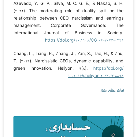
Azevedo, Y. G. P., Silva, M. C. G. E., & Nakao, S. H.
(۲۰۲۴). The moderating role of duality split on the
relationship between CEO narcissism and earnings
management. Corporate Governance: The
International Journal of Business in Society.
https://doi.org/۱۰.۱۱۰۸/CG-۰۶-۲۰۲۳-۰۲۲۹
Chang, L., Liang, R., Zhang, J., Yan, X., Tao, H., & Zhu,
T. (۲۰۲۳). Narcissistic CEOs, dynamic capability, and
green innovation. Heliyon, ۹(۸).
https://doi.org/
۱۰.۱۰۱۶/j.heliyon.۲۰۲۳.e۱۸۸۹۸
نمایش منابع بیشتر