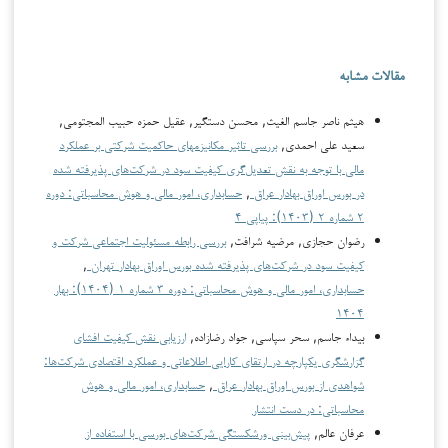
مقالات مشابه
هیثم ناصر جاسم الغیث, محسن دستگیر, عقيل حمزه حبیب المجتومى,
سعید علی احمدی,
بررسی تاثیر مکانیزم­های حاکمیت شرکتی بر عملکرد
مالی با توجه به نقش تعدیل‌گری کیفیت سود در شرکت‌های پذیرفته شده
در بورس اوراق بهادار عراق
,
حسابداری، امور مالی و هوش محاسباتی: دوره
۲ شماره ۲ (۱۴۰۳): پیاپی ۴
رضوان حجازی, مرضیه شرافت,
بررسی رابطه مسئولیت اجتماعی شرکت و
کیفیت سود در شرکت‌های پذیرفته شده بورس اوراق بهادار تهران
,
حسابداری، امور مالی و هوش محاسباتی: دوره ۳ شماره ۱ (۱۴۰۴): بهار
۱۴۰۴
بیداء جاسم, سحر سپاسی, جواد رضازاده,
ارزیابی نقش کیفیت افشای
گزارشگری یکپارچه در ارتقای کارایی اطلاعاتی و عملکرد اقتصادی شرکت‌ها:
شواهدی از بورس اوراق بهادار عراق
,
حسابداری، امور مالی و هوش
محاسباتی: در دست انتشار
عرفان عالم,
پیش‌بینی ورشکستگی شرکت‌های بورسی با استفاده از