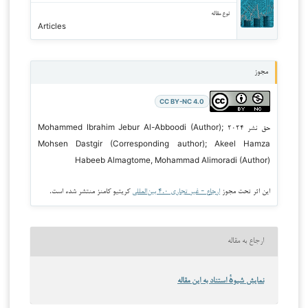
نوع مقاله
Articles
مجوز
CC BY-NC 4.0
حق نشر ۲۰۲۴ Mohammed Ibrahim Jebur Al-Abboodi (Author);
Mohsen Dastgir (Corresponding author); Akeel Hamza
Habeeb Almagtome, Mohammad Alimoradi (Author)
این اثر تحت مجوز
ارجاع - غیر تجاری ۴.۰ بین‌المللی
کریتیو کامنز منتشر شده است.
ارجاع به مقاله
نمایش شیوهٔ استناد به این مقاله