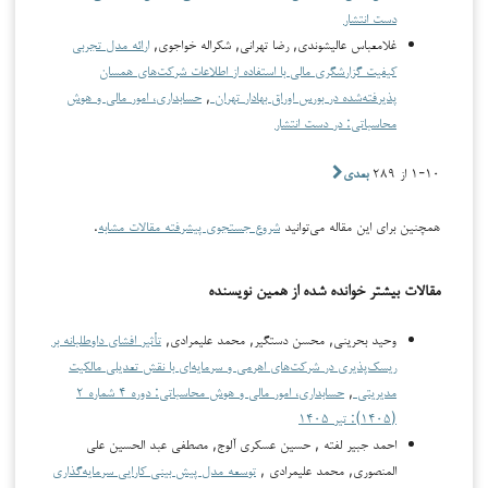
دست انتشار
غلامعباس عالیشوندی, رضا تهرانی, شکراله خواجوی,
ارائه مدل تجربی
کیفیت گزارشگری مالی با استفاده از اطلاعات شرکت‌های همسان
پذیرفته‌شده در بورس اوراق بهادار تهران
,
حسابداری، امور مالی و هوش
محاسباتی: در دست انتشار
۱-۱۰ از ۲۸۹
بعدی
همچنین برای این مقاله می‌توانید
شروع جستجوی پیشرفته مقالات مشابه
.
مقالات بیشتر خوانده شده از همین نویسنده
وحید بحرینی, محسن دستگیر, محمد علیمرادی,
تأثیر افشای داوطلبانه بر
ریسک‌پذیری در شرکت‌های اهرمی و سرمایه‌ای با نقش تعدیلی مالکیت
مدیریتی
,
حسابداری، امور مالی و هوش محاسباتی: دوره ۴ شماره ۲
(۱۴۰۵): تیر ۱۴۰۵
احمد جبير لفته , حسین عسکری آلوج, مصطفى عبد الحسين علي
المنصوري, محمد علیمرادی ,
توسعه مدل پیش بینی کارایی سرمایه‌گذاری