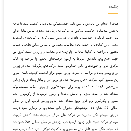
چکیده
هدف از انجام این پژوهش بررسی تاثیر خودشیفتگی مدیریت بر کیفیت سود با توجه
به نقش تعدیلگری حاکمیت شرکتی در شرکت‌های پذیرفته شده در بورس بهادار عراق
بود. جهت گردآوری اطلاعات و داده‌ها از دو روش اسناد کاوی و کتابخانه‌ای استفاده
شد.از روش کتابخانه‌ای جهت انجام مطالعات مقدماتی و تدوین مبانی نظری و ادبیات
تحقیق با مراجعه به کتابها، مجلات، پایان‌نامه‌ها و مقالات و از روش اسناد کاوی نیز
جهت جمع‌آوری داده‌های مربوط به آزمون فرضیه‌های تحقیق با مراجعه به بانک
مرکزی عراق و صورت‌های مالی حسابرسی شده شرکت‌های پذیرفته شده در بورس
اوراق بهادار بغداد و مراجعه به سایت بورس سهام عراق استفاده گردید.جامعه آماری
این تحقیق کلیه شرکت ¬های پذیرفته‌ شده در بورس اوراق بهادار بغداد در بازه زمانی
سال¬های ۲۰۱۶ - ۲۰۲۱ بود. برای نمونه¬گیری از روش حذف سیستماتیک
استفاده شد و جهت تجزیه و تحلیل داده‌ها و آزمون فرضیه‌ها از رگرسیون جند
متغیره با بکارگیری نرم افزار ایویوز استفاده شد. نتایج بررسی فرضیه اول در سطح
خطای ۵% نشان داد خودشیفتگی مدیران تاثیر معناداری بر پایداری سود دارد..
افزایش خودشیفتگی مدیریت در شرکت ‌های عراقی می‌تواند باعث کاهش کیفیت
سود در شرکت شود؛ نتایج آزمون فرضیه دوم پژوهش در سطح خطای ۵% نشان داد
که خودشیفتگی مدیر عامل تاثیر معناداری بر حاکمیت شرکتی ندارد ؛ لذا فرضیه دوم