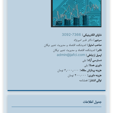
شاپای الکترونیکی:
3092-7366
سردبیر:
دکتر قنبر امیرنژاد
صاحب امتیاز:
اندیشکده اقتصاد و مدیریت تدبیر نیکان
ناشر:
اندیشکده اقتصاد و مدیریت تدبیر نیکان
ایمیل ارتباطی:
admin@jafci.com
دسترسی آزاد:
بلی
داوری همتا:
بلی
هزینه پردازش مقاله:
۳,۰۰۰,۰۰۰ تومان
هزینه داوری:
۴۰۰.۰۰۰ تومان
توالی انتشار:
فصلنامه
جدول اطلاعات