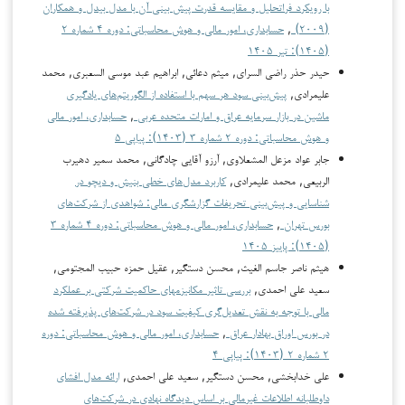
با رویکرد فراتحلیل و مقایسه قدرت پیش بینی آن با مدل بیدل و همکاران
(۲۰۰۹)
,
حسابداری، امور مالی و هوش محاسباتی: دوره ۴ شماره ۲
(۱۴۰۵): تیر ۱۴۰۵
حیدر حذر راضی السرای, میثم دعائی, ابراهیم عبد موسی السعبرى, محمد
علیمرادی,
پیش‌بینی سود هر سهم با استفاده از الگوریتم‌های یادگیری
ماشین در بازار سرمایه عراق و امارات متحده عربی
,
حسابداری، امور مالی
و هوش محاسباتی: دوره ۲ شماره ۳ (۱۴۰۳): پیاپی ۵
جابر عواد مزعل المشعلاوی, آرزو آقایی چادگانی, محمد سمير دهيرب
الربيعي, محمد علیمرادی,
کاربرد مدل‌های خطی بنیش و دیچو در
شناسایی و پیش‌بینی تحریفات گزارشگری مالی: شواهدی از شرکت‌های
بورس تهران
,
حسابداری، امور مالی و هوش محاسباتی: دوره ۴ شماره ۳
(۱۴۰۵): پاییز ۱۴۰۵
هیثم ناصر جاسم الغیث, محسن دستگیر, عقيل حمزه حبیب المجتومى,
سعید علی احمدی,
بررسی تاثیر مکانیزم­های حاکمیت شرکتی بر عملکرد
مالی با توجه به نقش تعدیل‌گری کیفیت سود در شرکت‌های پذیرفته شده
در بورس اوراق بهادار عراق
,
حسابداری، امور مالی و هوش محاسباتی: دوره
۲ شماره ۲ (۱۴۰۳): پیاپی ۴
علی خدابخشی, محسن دستگیر, سعید علی احمدی,
ارائه مدل افشای
داوطلبانه اطلاعات غیرمالی بر اساس دیدگاه نهادی در شرکت‌های