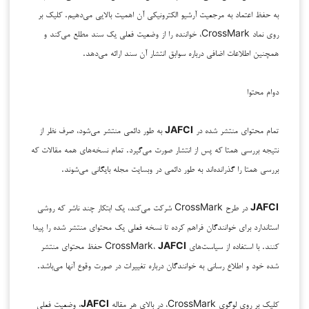
به حفظ اعتماد به مرجعیت آرشیو الکترونیکی آن اهمیت بالایی می‌دهیم. کلیک بر
روی نماد CrossMark، خواننده را از وضعیت فعلی یک سند مطلع می‌کند و
همچنین اطلاعات اضافی درباره سوابق انتشار آن سند ارائه می‌دهد.
دوام محتوا
تمام محتوای منتشر شده در
JAFCI
به طور دائمی منتشر می‌شود، صرف نظر از
نتیجه بررسی همتا که پس از انتشار صورت می‌گیرد. تمام نسخه‌های همه مقالات که
بررسی همتا را گذرانده‌اند به طور دائمی در وبسایت مجله بایگانی می‌شوند.
JAFCI
در طرح CrossMark شرکت می‌کند، یک ابتکار چند ناشر که روشی
استاندارد برای خوانندگان فراهم کرده تا نسخه فعلی یک محتوای منتشر شده را پیدا
کنند. با استفاده از سیاست‌های CrossMark،
JAFCI
حفظ محتوای منتشر
شده خود و اطلاع رسانی به خوانندگان درباره تغییرات در صورت وقوع آنها می‌باشد.
کلیک بر روی لوگوی CrossMark، در بالای هر مقاله
JAFCI
، وضعیت فعلی