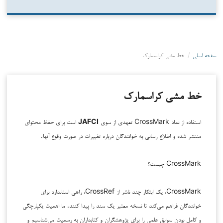
صفحه اصلی
/
خط مشی کراسمارک
خط مشی کراسمارک
استفاده از نماد CrossMark تعهدی از سوی
JAFCI
است برای حفظ محتوای
منتشر شده و اطلاع رسانی به خوانندگان درباره تغییرات در صورت وقوع آنها.
CrossMark چیست؟
CrossMark، یک ابتکار چند ناشر از CrossRef، راهی استاندارد برای
خوانندگان فراهم می‌کند تا نسخه معتبر یک سند را پیدا کنند. ما اهمیت یکپارچگی
و کامل بودن سوابق علمی را برای پژوهشگران و کتابداران به رسمیت می‌شناسیم و