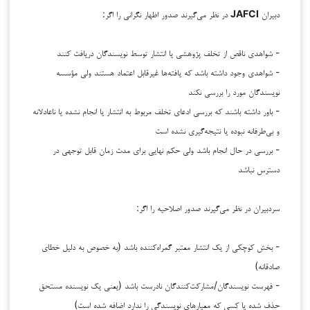
دبیران
JAFCI
در نظر می‌گیرند صدور اظهار نگرانی را اگر:
- شواهدی ناقص از تخلف پژوهشی یا انتشار توسط نویسندگان دریافت کنند
- شواهدی وجود داشته باشد که یافته‌ها غیرقابل اعتماد هستند ولی مؤسسه
نویسندگان مورد را بررسی نکند
- باور داشته باشند که بررسی ادعای تخلف مربوط به انتشار یا انجام نشده یا ناعادلانه
و بی‌طرفانه نبوده یا نتیجه‌گیری نشده است
- بررسی در حال انجام باشد ولی حکم نهایی برای مدت زمان قابل توجهی در
دسترس نباشد
سردبیران در نظر می‌گیرند صدور اصلاحیه را اگر:
- بخش کوچکی از یک انتشار معتبر گمراه‌کننده باشد (به خصوص به دلیل خطای
صادقانه)
- فهرست نویسندگان/مشارکت‌کنندگان نادرست باشد (یعنی یک نویسنده مستحق
حذف شده یا کسی که معیارهای نویسندگی را ندارد اضافه شده است)