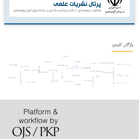
واژگان کلیدی
عوامل قانونی
عملکرد پایدار
کیفیت اطلاعات
کیفیت گزارشگری یکپارچه
بدهی دولتی
بورس اوراق بهادار عراق
پیش‌بینی قیمت
تناسب وظیفه–فناوری
عملکرد مالی
گزارش‌های پایداری
ریسک اعتباری
مدل ترکیبی
کشورهای صادرکننده نفت
تأمین مالی جمعی
ارتباط ارزشی اطلاعات حسابداری
سیستم بانکی و رشد اقتصادی
سودمندی درک‌شده
روش رگرسیون آستانه¬ای
کیفیت سیستم
فناوری‌های دیجیتال نوین
گزارشگری یکپارچه
تأثیر نامتقارن
کیفیت سود
xbrl
کیفیت نهادی
رویکرد داده بنیاد
اشتغال
شفافیت مالی در مدیریت مالیات
عوامل راهبردی
کیفیت خدمات
تحولات فناوری
بورس کالای ایران
مؤسسات حسابرسی
پردازش زبان طبیعی
تحلیل حس