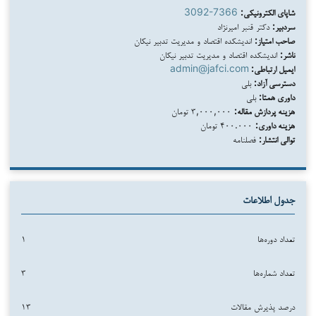
شاپای الکترونیکی:
3092-7366
سردبیر:
دکتر قنبر امیرنژاد
صاحب امتیاز:
اندیشکده اقتصاد و مدیریت تدبیر نیکان
ناشر:
اندیشکده اقتصاد و مدیریت تدبیر نیکان
ایمیل ارتباطی:
admin@jafci.com
دسترسی آزاد:
بلی
داوری همتا:
بلی
هزینه پردازش مقاله:
۳,۰۰۰,۰۰۰ تومان
هزینه داوری:
۴۰۰.۰۰۰ تومان
توالی انتشار:
فصلنامه
جدول اطلاعات
تعداد دوره‌ها
۱
تعداد شماره‌ها
۳
درصد پذیرش مقالات
۱۳