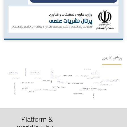
واژگان کلیدی
پیش‌بینی قیمت
عوامل فناورانه
گزارشگری یکپارچه
گزارش‌های پایداری
پردازش زبان طبیعی
یادگیری ماشین
سودمندی درک‌شده
کشورهای صادرکننده نفت
تأمین مالی جمعی
کیفیت خدمات
کیفیت سود
عملکرد پایدار
تحولات فناوری
عوامل قانونی
کیفیت سیستم
اشتغال
ارتباط ارزشی اطلاعات حسابداری
xbrl
کیفیت نهادی
بورس اوراق بهادار عراق
تأثیر نامتقارن
تناسب وظیفه–فناوری
بدهی دولتی
فناوری‌های دیجیتال نوین
کیفیت گزارشگری یکپارچه
روش رگرسیون آستانه¬ای
تحلیل حس
سیستم بانکی و رشد اقتصادی
بورس کالای ایران
عملکرد مالی
رویکرد داده بنیاد
ریسک اعتباری
کیفیت اطلاعات
مدل ترکیبی
مؤسسات حسابرسی
عوامل عملیاتی