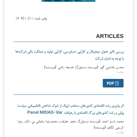
چاپ شده:
۱۴۰۴/۱۰/۱۱
ARTICLES
بررسی تاثیر تحول دیجیتال بر کارایی حسابرسی، کارایی تولید و عملکرد مالی شرکت‌ها
با توجه به اندازه شرکت
محسن هاشمی‌ گهر (نویسنده مسئول); خدیجه راضی (نویسنده)
۱-۱۸
PDF
اثر پذیری رشد اقتصادی کشورهای منتخب اوپک از شوک شاخص نااطمینانی سیاست
پولی و رشد کشورهای بزرگ اقتصادی با رهیافت Panel MIDAS-Var
محمد باسم احمد (نویسنده مسئول); جعفر حقیقت, محمدرضا سلمانی بی شک, زهرا
کریمی تکانلو (نویسنده)
۱-۱۸