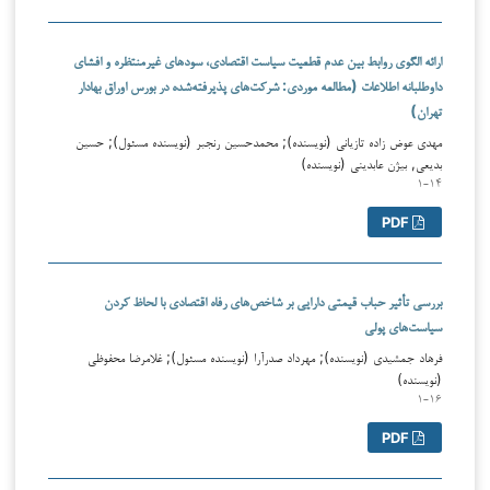
ارائه الگوی روابط بین عدم قطعیت سیاست اقتصادی، سودهای غیرمنتظره و افشای
داوطلبانه اطلاعات (مطالعه موردی: شرکت‌های پذیرفته‌شده در بورس اوراق بهادار
تهران)
مهدی عوض زاده تازیانی (نویسنده); محمدحسین رنجبر (نویسنده مسئول); حسین
بدیعی, بیژن عابدینی (نویسنده)
۱-۱۴
PDF
بررسی تأثیر حباب قیمتی دارایی بر شاخص‌های رفاه اقتصادی با لحاظ کردن
سیاست‌های پولی
فرهاد جمشیدی (نویسنده); مهرداد صدرآرا (نویسنده مسئول); غلامرضا محفوظی
(نویسنده)
۱-۱۶
PDF