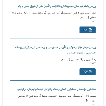
بررسی رابطه غیرخطی سرمایه‎گذاری ناکارامد و تأمین مالی از طریق بدهی و وام
عباس علیمردانی کرفسی (نویسنده); آرزو خسروانی (نویسنده مسئول); رضا زیاری, عارفه
محقق (نویسنده)
۱-۱۷
PDF
بررسی عوامل مؤثر بر سوگیری تأییدی حسابرسان و پیامدهای آن در ارزیابی ریسک
حسابرسی و قضاوت حسابرس
رضا ادیبی , لیلا صفدریان (نویسنده)
۱-۱۷
PDF
شناسایی مؤلفه‌های همگرایی کاهش ریسک و افزایش کیفیت با رویکرد فراترکیب
مهدی بازش (نویسنده); حسن مهرمنش (نویسنده مسئول); سید ذبیح اله هاشمی
(نویسنده)
۱-۲۱