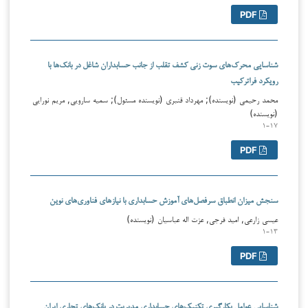
PDF
شناسایی محرک‌های سوت زنی کشف تقلب از جانب حسابداران شاغل در بانک‌ها با
رویکرد فراترکیب
محمد رحیمی (نویسنده); مهرداد قنبری (نویسنده مسئول); سمیه سارویی, مریم نورایی
(نویسنده)
۱-۱۷
PDF
سنجش میزان انطباق سرفصل‌های آموزش حسابداری با نیازهای فناوری‌های نوین
عیسی زارعی, امید فرجی, عزت اله عباسیان (نویسنده)
۱-۱۳
PDF
شناسایی عوامل بکارگیری تکنیک‌های حسابداری مدیریت در بانک‌های تجاری ایران