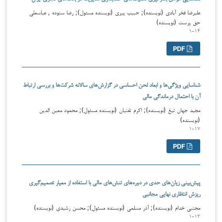
علیرضا فخر آبادی (نویسنده); حبیب پیری (نویسنده مسئول); رضا ستوده , عباسعلی
حق پرست (نویسنده)
۱-۱۴
PDF
شناسایی ویژگی‌ها و ابعاد لحن احساسی در گزارش‌های سالانه شرکت‌ها و بررسی ارتباط
آن با احتمال درماندگی مالی
مجید جهان تیغ (نویسنده); اکرم تفتیان (نویسنده مسئول); محمود معین الدین
(نویسنده)
۱-۱۷
PDF
پیش‌بینی زیان‌های حدی در دوره‌های تنش‌های مالی با استفاده از معیار تصمیم‌گیری
ریزش انتظاری نهایی مجانبی
مجتبی خدام (نویسنده); آذر مسلمی (نویسنده مسئول); محسن رشیدی (نویسنده)
۱-۱۳