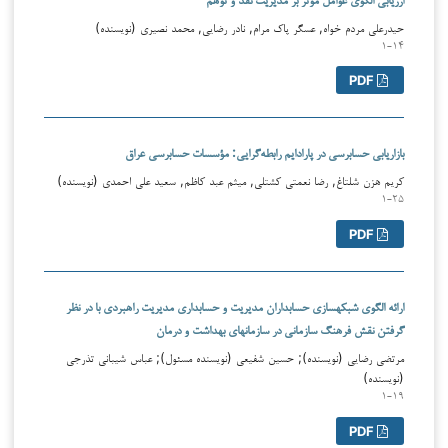
حیدرعلی مردم خواه, عسگر پاک مرام, نادر رضایی, محمد نصیری (نویسنده)
۱-۱۴
PDF
بازاریابی حسابرسی در پارادایم رابطه‌گرایی: مؤسسات حسابرسی عراق
کریم هزن شلتاغ, رضا نعمتی کشتلی, میثم عبد کاظم, سعید علی احمدی (نویسنده)
۱-۲۵
PDF
ارائه الگوی شبکه­سازی حسابداران مدیریت و حسابداری مدیریت راهبردی با در نظر
گرفتن نقش فرهنگ سازمانی در سازمان­های بهداشت و درمان
مرتضی رضایی (نویسنده); حسین شفیعی (نویسنده مسئول); عباس شیبانی تذرجی
(نویسنده)
۱-۱۹
PDF