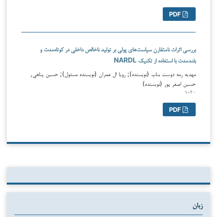
PDF
بررسی اثرات نامتقارن سیاست‌های پولی بر تولید ناخالص داخلی در کوتاه‌مدت و
بلندمدت با استفاده از تکنیک NARDL
مهدیه رمه دوست بناب (نویسنده); رویا ال عمران (نویسنده مسئول); حسین پناهی,
حسین اصغر پور (نویسنده)
۱-۲۰
PDF
زبان