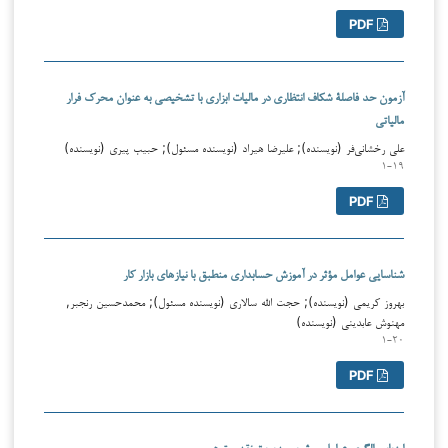
PDF
آزمون حد فاصلۀ شکاف انتظاری در مالیات ابزاری با تشخیصی به عنوان محرک فرار
مالیاتی
علی رخشانی‌فر (نویسنده); علیرضا هیراد (نویسنده مسئول); حبیب پیری (نویسنده)
۱-۱۹
PDF
شناسایی عوامل مؤثر در آموزش حسابداری منطبق با نیازهای بازار کار
بهروز کریمی (نویسنده); حجت الله سالاری (نویسنده مسئول); محمدحسین رنجبر,
مهنوش عابدینی (نویسنده)
۱-۲۰
PDF
ارزیابی الگوی عوامل موثر بر مدیریت نقد و توهم