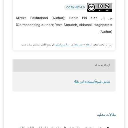
CC BY-NC 4.0
حق نشر ۲۰۲۵ Alireza Fakhrabadi (Author); Habib Piri
(Corresponding author); Reza Sotudeh, Abbasali Haghparast
(Author)
این اثر تحت مجوز
ارجاع - غیر تجاری ۴.۰ بین‌المللی
کریتیو کامنز منتشر شده است.
ارجاع به مقاله
نمایش شیوهٔ استناد به این مقاله
مقالات مشابه
مهدي مهراندیش, رضا ستوده, علیرضا هیراد ,
ارائه الگوی افزایش کارایی و