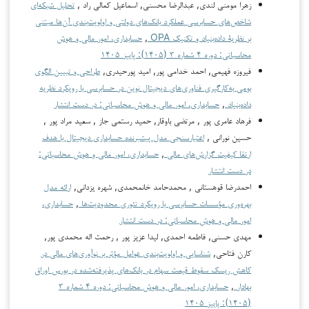
زهرا مومنی لندی, عبدالرضا محسنی, اسماعیل کمالی راد ,
تحلیل شبکه‌ای
شاخص‌های حسابرسی عملکرد بانک‌های دولتی و اولویت‌بندی آن‌ها مبتنی
بر نظریۀ داده‌بنیاد و تکنیک OPA
,
حسابداری، امور مالی و هوش
محاسباتی: دوره ۴ شماره ۳ (۱۴۰۵): پاییز ۱۴۰۵
فیروزه فهیمی, احمد خدامی پور, امید پورحیدری,
طراحی و تبیین الگوی
بومی به‌کارگیری فناوری‌های دیجیتال نوین در حسابرسی با رویکرد نظریه
داده‌بنیاد
,
حسابداری، امور مالی و هوش محاسباتی: در دست انتشار
فرهاد عامری پور , مرتضی باوقار, حمید رستمی جاز , سعید مراد پور ,
حسین نورانی ,
اعتبارسنجی مدل پیشبرنده حسابداری دیجیتال با هدف
ارتقا کیفیت گزارش‌های مالی
,
حسابداری، امور مالی و هوش محاسباتی:
در دست انتشار
احمدرضا قوهستانی , محمدحامد خانمحمدی, شهره یزدانی,
ارائه مدل
بهره‌وری مؤسسات حسابرسی با رویکرد تئوری محدودیت‌ها
,
حسابداری،
امور مالی و هوش محاسباتی: در دست انتشار
مهدی حسنی, فاطمه احمدی, لیدا عزیز پور , رحمت اله محمدی پور,
کارن فتاحی,
شناسایی و اولویت‌بندی عوامل مؤثر بر نوآوری‌های مالی در
کاهش ریسک سقوط قیمت سهام در بانک‌های پذیرفته‌شده در بورس اوراق
بهادار
,
حسابداری، امور مالی و هوش محاسباتی: دوره ۴ شماره ۳
(۱۴۰۵): پاییز ۱۴۰۵