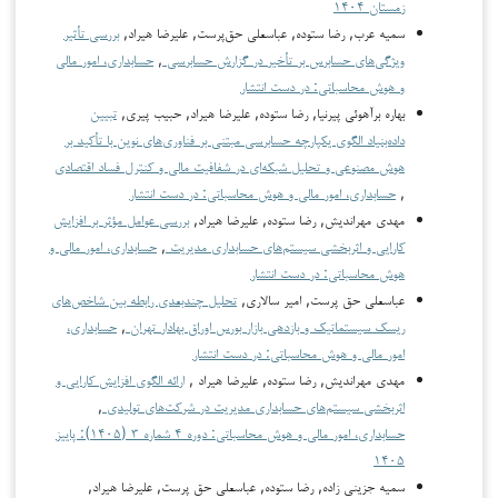
زمستان ۱۴۰۴
سمیه عرب, رضا ستوده, عباسعلی حق‌پرست, علیرضا هیراد,
بررسی تأثیر
ویژگی‌های حسابرس بر تأخیر در گزارش حسابرسی
,
حسابداری، امور مالی
و هوش محاسباتی: در دست انتشار
بهاره برآهوئی پیرنیا, رضا ستوده, علیرضا هیراد, حبیب پیری,
تبیین
داده‌بنیاد الگوی یکپارچه حسابرسی مبتنی بر فناوری‌های نوین با تأکید بر
هوش مصنوعی و تحلیل شبکه‌ای در شفافیت مالی و کنترل فساد اقتصادی
,
حسابداری، امور مالی و هوش محاسباتی: در دست انتشار
مهدي مهراندیش, رضا ستوده, علیرضا هیراد,
بررسی عوامل مؤثر بر افزایش
کارایی و اثربخشی سیستم‌های حسابداری مدیریت
,
حسابداری، امور مالی و
هوش محاسباتی: در دست انتشار
عباسعلی حق پرست, امیر سالاری,
تحلیل چندبعدی رابطه بین شاخص‌های
ریسک سیستماتیک و بازدهی بازار بورس اوراق بهادار تهران
,
حسابداری،
امور مالی و هوش محاسباتی: در دست انتشار
مهدي مهراندیش, رضا ستوده, علیرضا هیراد ,
ارائه الگوی افزایش کارایی و
اثربخشی سیستم‌های حسابداری مدیریت در شرکت‌های تولیدی
,
حسابداری، امور مالی و هوش محاسباتی: دوره ۴ شماره ۳ (۱۴۰۵): پاییز
۱۴۰۵
سمیه جزینی زاده, رضا ستوده, عباسعلی حق پرست, علیرضا هیراد,