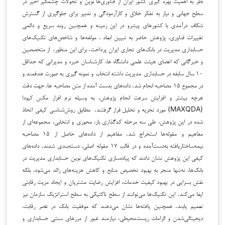
نظر به اهمیت بهره گیری کشور ایران از فناوری‌ها نوین و تحولات چشمگیر اخیر در
سطح جهانی و نیاز به تفكر خلاق و كارآزمودگی و تدبیر برای جلوگیری از گسترش
شكاف درآمدی با کشورهای پیشرو در این زمینه و همچنین روند سریع و دائمی
تغییرات فناوری، پژوهش حاضر به تبیین ابعاد ، مولفه‌ها و شاخص‌های تکنیک‌های
حسابداری مدیریت در بانک‌های تجاری ایران پرداخت.
برای
این منظور،
از
متخصصین
و
خبرگانی
که
اعضای
هیئت
علمی
دانشگاه
ها،
کارشناسان
خبره
و
مدیرانی
که
حداقل
۱۰
سال
سابقه
در
حسابداری مدیریت
داشته
انتخاب و نمونه
گیری
به
صورت
هدفمند
و
در
مجموع
۱۵
مصاحبه
انجام
شد.
داده‌های بدست
آمده
از
متن
مصاحبه
ها،
جهت
دقت
هرچه بیشتر
و
افزایش
سرعت
انجام
پژوهش،
به
وسیله
نرم
افزار
مکس
کیودا
(MAXQDA)
مورد
تجزیه
و
تحلیل
قرار
گرفتند.
مطابق روش‌شناسی کیفی اتخاذ
شده در این پژوهش، طی سه مرحله کدگذاری باز، محوری و انتخابی، مجموعه‌ای از
مفاهیم و مقوله‌ها استخراج شد. مفاهیم از داده‌های حاصل از ۱۵ مصاحبه
نیمه‌ساختاریافته به‌دست‌آمده و در قالب ۱۷ مقوله اصلی، دسته‌بندی شدند. داده‌های
کیفی این پژوهش نشان دادند که پیاده‌سازی تکنیک‌های نوین حسابداری مدیریت در
بانک‌ها، نه‌تنها منجر به بهبود تخصیص منابع و کاهش هزینه‌های زائد می‌شود، بلکه
نقش بسزایی در بهبود کیفیت خدمات، افزایش رضایت مشتریان و ایجاد مزیت رقابتی
ایفا می‌کند. این تکنیک‌ها می‌توانند از سطح تاکتیکی به سطح استراتژیک سازمان نیز
تعمیم یابند. همچنین یافته‌ها نشان می‌دهند که موفقیت بانک در عصر رقابت،
دیجیتالی‌شدن و الزامات زیست‌محیطی، نیازمند عبور از مرزهای سنتی حسابداری و