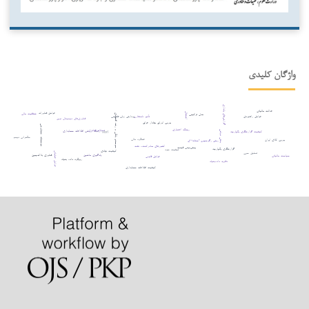
واژگان کلیدی
گزارش‌های پایداری
عدالت مالیاتی
عوامل فناورانه
اشتغال
شفافیت مالی
مدل ترکیبی
سیستم بانکی و رشد اقتصادی
تأثیر نامتقارن
عوامل راهبردی
پردازش زبان طبیعی
فناوری‌های دیجیتال نوین
بورس اوراق بهادار عراق
مؤسسات حسابرسی
ریسک اعتباری
تحولات فناوری
ارتباط ارزشی اطلاعات حسابداری
بدهی دولتی
کیفیت گزارشگری یکپارچه
xbrl
حکمرانی دیجیتال
عملکرد مالی
بورس کالای ایران
روش رگرسیون آستانه¬ای
کشورهای صادرکننده نفت
پیش‌بینی قیمت
گزارشگری یکپارچه
کیفیت سود
کیفیت نهادی
عوامل عملیاتی
تحلیل حس
یادگیری ماشین
فناوری بلاک‌چین
سیاست مالیاتی
عوامل قانونی
رویکرد داده بنیاد
نظریه داده‌بنیاد
کیفیت اطلاعات حسابداری