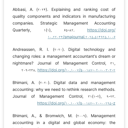
Abbasi, A. (۲۰۲۴). Explaining and ranking cost of
quality components and indicators in manufacturing
companies. Strategic Management Accounting
Quarterly, ۱(۱), ۶۵-۸۲.
https://doi.org/
۱۰.۲۲۰۳۴/smajournal.۲۰۲۵.۵۱۴۹۳۵.۱۰۰۶
Andreassen, R. I. (۲۰۲۰). Digital technology and
changing roles: a management accountant's dream or
nightmare? Journal of Management Control, ۳۱,
۲۰۹-۲۳۸.
https://doi.org/۱۰.۱۰۰۷/s۰۰۱۸۷-۰۲۰-۰۰۳۰۳-۲
Bhimani, A. (۲۰۲۰). Digital data and management
accounting: why we need to rethink research methods.
Journal of Management Control, ۳۱(۱-۲), ۹-۲۳.
https://doi.org/۱۰.۱۰۰۷/s۰۰۱۸۷-۰۲۰-۰۰۲۹۵-z
Bhimani, A., & Bromwich, M. (۲۰۰۹). Management
accounting in a digital and global economy: the