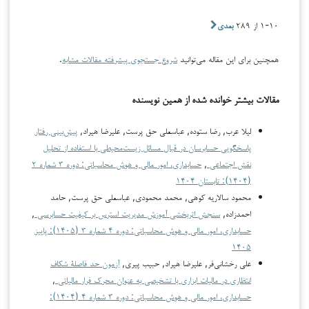
۱-۱۰ از ۲۸۹
بعدی
همچنین برای این مقاله می‌توانید
شروع جستجوی پیشرفته مقالات مشابه
.
مقالات بیشتر خوانده شده از همین نویسنده
لیلا عرب, رضا ستوده, عباسعلی حق پرست, علیرضا هیراد,
پیش‌بینی رفتار
پاسخگویی حسابرسان در قبال مسائل زیست‌محیطی با استفاده از تحلیل
نقش اجتماعی
,
حسابداری، امور مالی و هوش محاسباتی: دوره ۳ شماره ۲
(۱۴۰۴): تابستان ۱۴۰۴
محمود سالاریه کوهی, محمد محمودی, عباسعلی حق پرست, حامد
احمدزاده,
سنجش اثربخشی آموزش مدیریت استرس بر کیفیت حسابرسی
,
حسابداری، امور مالی و هوش محاسباتی: دوره ۴ شماره ۳ (۱۴۰۵): پاییز
۱۴۰۵
علی رخشانی‌فر, علیرضا هیراد, حبیب پیری,
آزمون حد فاصلۀ شکاف
انتظاری در مالیات ابزاری با تشخیصی به عنوان محرک فرار مالیاتی
,
حسابداری، امور مالی و هوش محاسباتی: دوره ۳ شماره ۴ (۱۴۰۴):