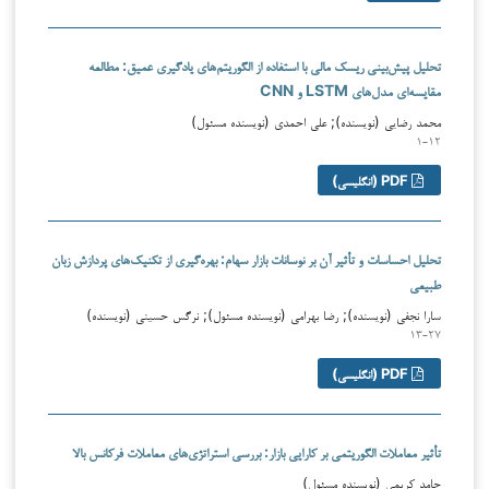
تحلیل پیش‌بینی ریسک مالی با استفاده از الگوریتم‌های یادگیری عمیق: مطالعه
مقایسه‌ای مدل‌های LSTM و CNN
محمد رضایی (نویسنده); علی احمدی (نویسنده مسئول)
۱-۱۲
PDF (انگلیسی)
تحلیل احساسات و تأثیر آن بر نوسانات بازار سهام: بهره‌گیری از تکنیک‌های پردازش زبان
طبیعی
سارا نجفی (نویسنده); رضا بهرامی (نویسنده مسئول); نرگس حسینی (نویسنده)
۱۳-۲۷
PDF (انگلیسی)
تأثیر معاملات الگوریتمی بر کارایی بازار: بررسی استراتژی‌های معاملات فرکانس بالا
حامد کریمی (نویسنده مسئول)