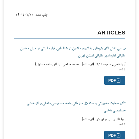
چاپ شده:
۱۴۰۲/۰۷/۲۱
ARTICLES
بررسی نقش الگوریتم‌های یادگیری ماشین در شناسایی فرار مالیاتی در میان مودیان
مالیاتی اداره امور مالیاتی استان تهران
آریا فتحی, سعیده اکراد (نویسنده); محمد صالحی نیا (نویسنده مسئول)
۱-۱۲
PDF
تأثیر حمایت مدیریتی و استقلال سازمانی واحد حسابرسی داخلی بر اثربخشی
حسابرسی داخلی
رویا قادری, ایرج نوروش (نویسنده)
۱-۲۹
PDF