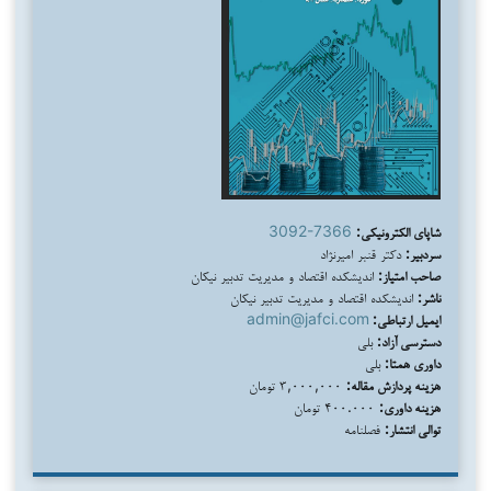
شاپای الکترونیکی:
3092-7366
سردبیر:
دکتر قنبر امیرنژاد
صاحب امتیاز:
اندیشکده اقتصاد و مدیریت تدبیر نیکان
ناشر:
اندیشکده اقتصاد و مدیریت تدبیر نیکان
ایمیل ارتباطی:
admin@jafci.com
دسترسی آزاد:
بلی
داوری همتا:
بلی
هزینه پردازش مقاله:
۳,۰۰۰,۰۰۰ تومان
هزینه داوری:
۴۰۰.۰۰۰ تومان
توالی انتشار:
فصلنامه