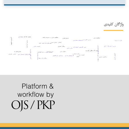
واژگان کلیدی
کیفیت اطلاعات حسابداری
شفافیت مالی در مدیریت مالیات
شفافیت اطلاعاتی
شفافیت مالی
عوامل قانونی
بورس کالای ایران
مؤسسات حسابرسی
نظریه داده‌بنیاد
پیش‌بینی قیمت
اشتغال
تحلیل حس
کشورهای صادرکننده نفت
بورس اوراق بهادار عراق
ریسک اعتباری
کیفیت نهادی
ارتباط ارزشی اطلاعات حسابداری
روش رگرسیون آستانه¬ای
بدهی دولتی
گزارشگری یکپارچه
کیفیت گزارشگری یکپارچه
عملکرد مالی
مدل ترکیبی
عوامل فناورانه
سیستم بانکی و رشد اقتصادی
تأثیر نامتقارن
تحولات فناوری
عوامل راهبردی
عوامل عملیاتی
فناوری‌های دیجیتال نوین
کیفیت سود
پردازش زبان طبیعی
گزارش‌های پایداری
xbrl
یادگیری ماشین
رویکرد داده بنیاد