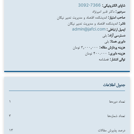
شاپای الکترونیکی:
3092-7366
سردبیر:
دکتر قنبر امیرنژاد
صاحب امتیاز:
اندیشکده اقتصاد و مدیریت تدبیر نیکان
ناشر:
اندیشکده اقتصاد و مدیریت تدبیر نیکان
ایمیل ارتباطی:
admin@jafci.com
دسترسی آزاد:
بلی
داوری همتا:
بلی
هزینه پردازش مقاله:
۳,۰۰۰,۰۰۰ تومان
هزینه داوری:
۴۰۰.۰۰۰ تومان
توالی انتشار:
فصلنامه
جدول اطلاعات
تعداد دوره‌ها
۱
تعداد شماره‌ها
۳
درصد پذیرش مقالات
۱۳