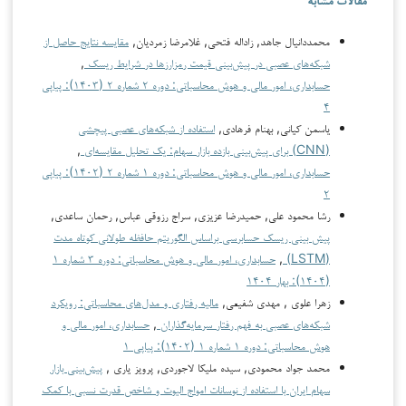
محمددانیال جاهد, زاداله فتحی, غلامرضا زمردیان,
مقایسه نتایج حاصل از
شبکه‌های عصبی در پیش‌بینی قیمت رمزارزها در شرایط ریسک
,
حسابداری، امور مالی و هوش محاسباتی: دوره ۲ شماره ۲ (۱۴۰۳): پیاپی
۴
یاسمن کیانی, بهنام فرهادی,
استفاده از شبکه‌های عصبی پیچشی
(CNN) برای پیش‌بینی بازده بازار سهام: یک تحلیل مقایسه‌ای
,
حسابداری، امور مالی و هوش محاسباتی: دوره ۱ شماره ۲ (۱۴۰۲): پیاپی
۲
رشا محمود علي, حمیدرضا عزیزی, سراج رزوقی عباس, رحمان ساعدی,
پیش بینی ریسک حسابرسی براساس الگوریتم حافظه طولانی کوتاه مدت
(LSTM)
,
حسابداری، امور مالی و هوش محاسباتی: دوره ۳ شماره ۱
(۱۴۰۴): بهار ۱۴۰۴
زهرا علوی , مهدی شفیعی,
مالیه رفتاری و مدل‌های محاسباتی: رویکرد
شبکه‌های عصبی به فهم رفتار سرمایه‌گذاران
,
حسابداری، امور مالی و
هوش محاسباتی: دوره ۱ شماره ۱ (۱۴۰۲): پیاپی ۱
محمد جواد محمودی, سیده ملیکا لاجوردی, پرویز یاری ,
پیش‌بینی بازار
سهام ایران با استفاده از نوسانات امواج الیوت و شاخص قدرت نسبی با کمک