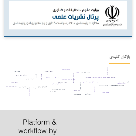
واژگان کلیدی
عوامل فناورانه
نظریه داده‌بنیاد
عوامل راهبردی
تحلیل حس
بورس کالای ایران
xbrl
گزارشگری یکپارچه
بدهی دولتی
اشتغال
پردازش زبان طبیعی
عملکرد مالی
پیش‌بینی قیمت
کیفیت گزارشگری یکپارچه
روش رگرسیون آستانه¬ای
کیفیت نهادی
کشورهای صادرکننده نفت
شفافیت مالی در مدیریت مالیات
سیستم بانکی و رشد اقتصادی
رویکرد داده بنیاد
عوامل قانونی
یادگیری ماشین
ریسک اعتباری
حکمرانی دیجیتال
فناوری‌های دیجیتال نوین
ارتباط ارزشی اطلاعات حسابداری
گزارشگری مالی دیجیتال
گزارش‌های پایداری
عوامل عملیاتی
کیفیت سود
مؤسسات حسابرسی
بورس اوراق بهادار عراق
عدالت مالیاتی
تأثیر نامتقارن
شفافیت مالی
تحولات فناوری
مدل ترکیبی
سیاست مالیاتی