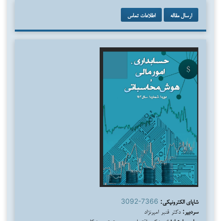
ارسال مقاله
اطلاعات تماس
شاپای الکترونیکی:
3092-7366
سردبیر:
دکتر قنبر امیرنژاد
صاحب امتیاز:
اندیشکده اقتصاد و مدیریت تدبیر نیکان