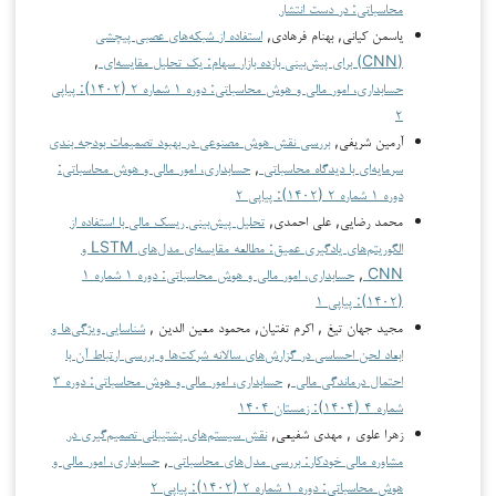
محاسباتی: در دست انتشار
یاسمن کیانی, بهنام فرهادی,
استفاده از شبکه‌های عصبی پیچشی
(CNN) برای پیش‌بینی بازده بازار سهام: یک تحلیل مقایسه‌ای
,
حسابداری، امور مالی و هوش محاسباتی: دوره ۱ شماره ۲ (۱۴۰۲): پیاپی
۲
آرمین شریفی,
بررسی نقش هوش مصنوعی در بهبود تصمیمات بودجه بندی
سرمایه‌ای با دیدگاه محاسباتی
,
حسابداری، امور مالی و هوش محاسباتی:
دوره ۱ شماره ۲ (۱۴۰۲): پیاپی ۲
محمد رضایی, علی احمدی,
تحلیل پیش‌بینی ریسک مالی با استفاده از
الگوریتم‌های یادگیری عمیق: مطالعه مقایسه‌ای مدل‌های LSTM و
CNN
,
حسابداری، امور مالی و هوش محاسباتی: دوره ۱ شماره ۱
(۱۴۰۲): پیاپی ۱
مجید جهان تیغ , اکرم تفتیان, محمود معین الدین ,
شناسایی ویژگی‌ها و
ابعاد لحن احساسی در گزارش‌های سالانه شرکت‌ها و بررسی ارتباط آن با
احتمال درماندگی مالی
,
حسابداری، امور مالی و هوش محاسباتی: دوره ۳
شماره ۴ (۱۴۰۴): زمستان ۱۴۰۴
زهرا علوی , مهدی شفیعی,
نقش سیستم‌های پشتیبانی تصمیم‌گیری در
مشاوره مالی خودکار: بررسی مدل‌های محاسباتی
,
حسابداری، امور مالی و
هوش محاسباتی: دوره ۱ شماره ۲ (۱۴۰۲): پیاپی ۲