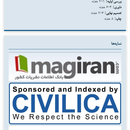
بررسی اولیه:
۱-۲ هفته
داوری:
۴-۶ هفته
تصمیم نهایی:
۶-۷ هفته
چاپ:
۸ هفته
نمایه‌ها