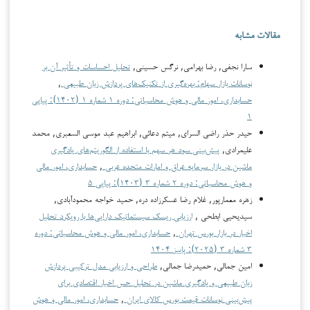
مقالات مشابه
سارا نجفی, رضا بهرامی, نرگس حسینی,
تحلیل احساسات و تأثیر آن بر
نوسانات بازار سهام: بهره‌گیری از تکنیک‌های پردازش زبان طبیعی
,
حسابداری، امور مالی و هوش محاسباتی: دوره ۱ شماره ۱ (۱۴۰۲): پیاپی
۱
حیدر حذر راضی السرای, میثم دعائی, ابراهیم عبد موسی السعبرى, محمد
علیمرادی,
پیش‌بینی سود هر سهم با استفاده از الگوریتم‌های یادگیری
ماشین در بازار سرمایه عراق و امارات متحده عربی
,
حسابداری، امور مالی
و هوش محاسباتی: دوره ۲ شماره ۳ (۱۴۰۳): پیاپی ۵
زهره معمارپور, غلام رضا عسکرزاده دره, حمید خواجه محمودآبادی,
سیدیحیی ابطحی ,
ارزیابی ریسک سیستماتیک دارایی‌ها با رویکرد تحلیل
اخبار در بازار بورس تهران
,
حسابداری، امور مالی و هوش محاسباتی: دوره
۳ شماره ۳ (۲۰۲۵): پاییز ۱۴۰۴
امین جمالی, حمیدرضا جمالی,
طراحی و ارزیابی مدل ترکیبی پردازش
زبان طبیعی و یادگیری ماشین در تحلیل حس اخبار اقتصادی برای
پیش‌بینی نوسانات قیمت بورس کالای ایران
,
حسابداری، امور مالی و هوش