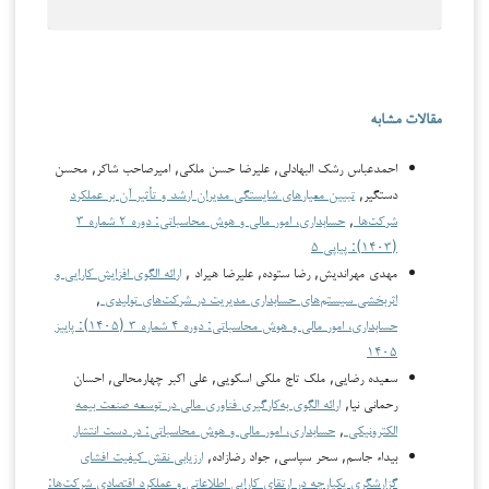
مقالات مشابه
احمدعباس رشک البهادلی, علیرضا حسن ملکی, امیرصاحب شاکر, محسن
دستگیر,
تبیین معیارهای شایستگی مدیران ارشد و تأثیر آن بر عملکرد
شرکت‌ها
,
حسابداری، امور مالی و هوش محاسباتی: دوره ۲ شماره ۳
(۱۴۰۳): پیاپی ۵
مهدي مهراندیش, رضا ستوده, علیرضا هیراد ,
ارائه الگوی افزایش کارایی و
اثربخشی سیستم‌های حسابداری مدیریت در شرکت‌های تولیدی
,
حسابداری، امور مالی و هوش محاسباتی: دوره ۴ شماره ۳ (۱۴۰۵): پاییز
۱۴۰۵
سعیده رضایی, ملک تاج ملکی اسکویی, علی اکبر چهارمحالی, احسان
رحمانی نیا,
ارائه الگوی به‌کارگیری فناوری مالی در توسعه صنعت بیمه
الکترونیکی
,
حسابداری، امور مالی و هوش محاسباتی: در دست انتشار
بیداء جاسم, سحر سپاسی, جواد رضازاده,
ارزیابی نقش کیفیت افشای
گزارشگری یکپارچه در ارتقای کارایی اطلاعاتی و عملکرد اقتصادی شرکت‌ها: