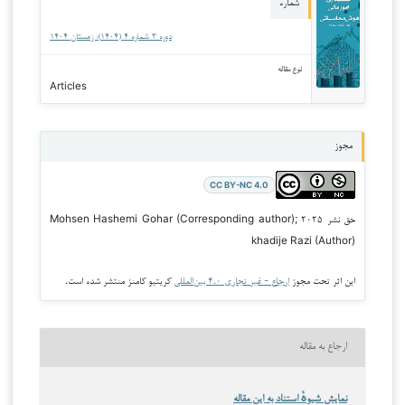
شماره
دوره ۳ شماره ۴ (۱۴۰۴): زمستان ۱۴۰۴
نوع مقاله
Articles
مجوز
CC BY-NC 4.0
حق نشر ۲۰۲۵ Mohsen Hashemi Gohar (Corresponding author);
khadije Razi (Author)
این اثر تحت مجوز
ارجاع - غیر تجاری ۴.۰ بین‌المللی
کریتیو کامنز منتشر شده است.
ارجاع به مقاله
نمایش شیوهٔ استناد به این مقاله