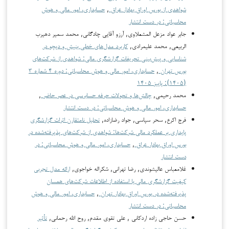
شواهدی از بورس اوراق بهادار عراق
,
حسابداری، امور مالی و هوش
محاسباتی: در دست انتشار
جابر عواد مزعل المشعلاوی, آرزو آقایی چادگانی, محمد سمير دهيرب
الربيعي, محمد علیمرادی,
کاربرد مدل‌های خطی بنیش و دیچو در
شناسایی و پیش‌بینی تحریفات گزارشگری مالی: شواهدی از شرکت‌های
بورس تهران
,
حسابداری، امور مالی و هوش محاسباتی: دوره ۴ شماره ۳
(۱۴۰۵): پاییز ۱۴۰۵
محمد رحیمی,
چالش‌ها و تحولات حرفه حسابرسی در عصر حاضر
,
حسابداری، امور مالی و هوش محاسباتی: در دست انتشار
فرج اکرع, سحر سپاسی, جواد رضازاده,
تحلیل نامتقارن اثرات گزارشگری
پایداری بر عملکرد مالی شرکت‌ها: شواهدی از شرکت‌های پذیرفته‌شده در
بورس اوراق بهادار عراق
,
حسابداری، امور مالی و هوش محاسباتی: در
دست انتشار
غلامعباس عالیشوندی, رضا تهرانی, شکراله خواجوی,
ارائه مدل تجربی
کیفیت گزارشگری مالی با استفاده از اطلاعات شرکت‌های همسان
پذیرفته‌شده در بورس اوراق بهادار تهران
,
حسابداری، امور مالی و هوش
محاسباتی: در دست انتشار
حسن حاجی زاده اردکانی , علی تقوی مقدم, روح الله رحمانی,
تأثیر