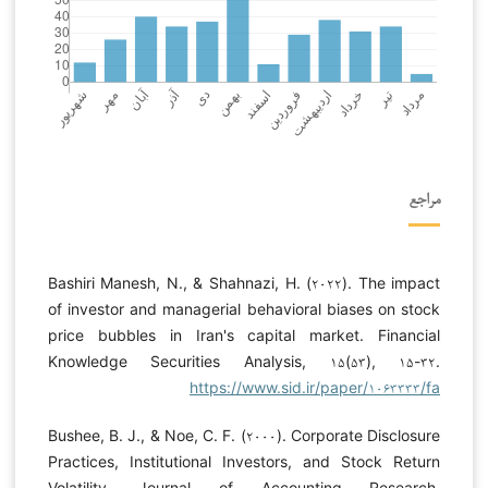
مراجع
Bashiri Manesh, N., & Shahnazi, H. (۲۰۲۲). The impact
of investor and managerial behavioral biases on stock
price bubbles in Iran's capital market. Financial
Knowledge Securities Analysis, ۱۵(۵۳), ۱۵-۳۲.
https://www.sid.ir/paper/۱۰۶۳۳۳۳/fa
Bushee, B. J., & Noe, C. F. (۲۰۰۰). Corporate Disclosure
Practices, Institutional Investors, and Stock Return
Volatility. Journal of Accounting Research,