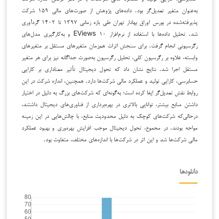
به‌عنوان متغیر تعدیل‌گر بود. داده‌های پژوهش از صورت‌های مالی ۱۵۹ شرکت
پذیرفته‌شده در بورس اوراق بهادار تهران طی بازه زمانی ۱۳۹۷ تا ۱۴۰۲ گردآوری
شد. تحلیل داده‌ها با استفاده از نرم‌افزار EViews ۱۰ و به‌کارگیری مدل‌های
رگرسیونی انجام گرفت. برای سنجش اثرات هم‌زمان متغیرهای مستقل بر متغیرهای
وابسته، علاوه بر رگرسیون کلی، تحلیل رگرسیون به‌صورت جداگانه نیز برای هر متغیر
مستقل اجرا شد. نتایج نشان داد که تحول دیجیتال تأثیر معناداری بر کارایی
حسابرسی، کارایی تولید و عملکرد مالی شرکت‌ها دارد. همچنین، اندازه شرکت در این
روابط نقش تعدیل‌گر ایفا کرده است؛ به‌گونه‌ای که شرکت‌های بزرگ به دلیل در اختیار
داشتن منابع بیشتر، توانایی بالاتری در بهره‌برداری از فناوری‌های دیجیتال داشتند،
درحالی‌که شرکت‌های کوچک به دلیل محدودیت منابع، با چالش‌هایی در این زمینه
مواجه بودند. در مجموع، تحول دیجیتال موجب افزایش بهره‌وری و بهبود عملکرد
مالی شرکت‌ها شد و این اثر در شرکت‌ها با اندازه‌های مختلف، متفاوت بود.
دانلودها