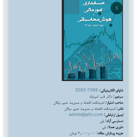
شاپای الکترونیکی:
3092-7366
سردبیر:
دکتر قنبر امیرنژاد
صاحب امتیاز:
اندیشکده اقتصاد و مدیریت تدبیر نیکان
ناشر:
اندیشکده اقتصاد و مدیریت تدبیر نیکان
ایمیل ارتباطی:
admin@jafci.com
دسترسی آزاد:
بلی
داوری همتا:
بلی
هزینه پردازش مقاله:
۳,۰۰۰,۰۰۰ تومان