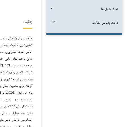
تعداد شماره‌ها
۳
درصد پذیرش مقالات
۱۳
چکیده
هدف از این پژوهش بررسی 
تعدیل‌گری کیفیت سود در 
حاضر جهت جمع‌آوری داده‌
عراق و صورتهای مالی حسا
بود.. برای نمونه¬گیری 
گرفته برای تخمین مدل پژو
ثابت داده¬های تابلویی 
داده¬های شرکت¬های بورس
نشان داد مطابق با مبان
حسابرسی داخلی تاثیر مثب
تقلیل عملکرد می‌شود.همچ