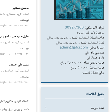
محسن دستگیر
استاد، گروه حسابداری، واحد 
نویسنده
.org/۰۰۰۰-۰۰۰۲-۶۲۷۵-۰۴۰۰
شاپای الکترونیکی:
3092-7366
سردبیر:
دکتر قنبر امیرنژاد
عقيل حمزه حبیب المجتومى
صاحب امتیاز:
اندیشکده اقتصاد و مدیریت تدبیر نیکان
ناشر:
اندیشکده اقتصاد و مدیریت تدبیر نیکان
استادیار، گروه حسابداری، و
ایمیل ارتباطی:
admin@jafci.com
نویسنده
دسترسی آزاد:
بلی
.org/۰۰۰۹-۰۰۰۴-۷۳۲۵-۰۰۳۲
داوری همتا:
بلی
هزینه پردازش مقاله:
۳,۰۰۰,۰۰۰ تومان
سعید علی احمدی
هزینه داوری:
۴۰۰.۰۰۰ تومان
استادیار، گروه حسابداری، وا
توالی انتشار:
فصلنامه
نویسنده
.org/۰۰۰۹-۰۰۰۱-۷۶۳۴-۲۵۲۰
دانلود
جدول اطلاعات
مکانیزم¬های
کلمات کلیدی:
تعداد دوره‌ها
۱
شده در بورس اوراق بهادار ع