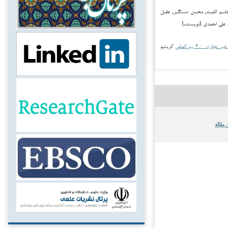
م ناصر جاسم الغیث, محسن دستگیر, عقيل
 علی احمدی (نویسنده)
جاری ۴.۰ بین‌المللی
کریتیو
 مقاله