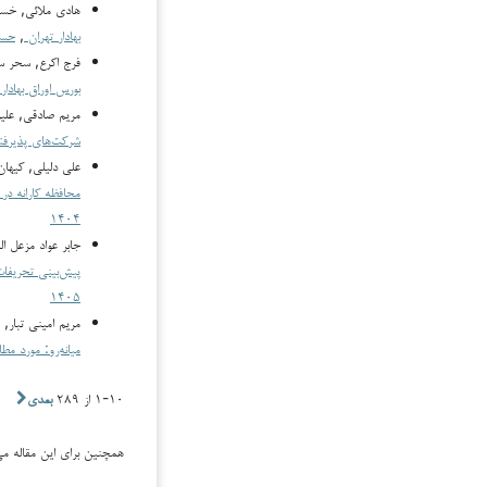
هادی ملائی, خسر
بهادار تهران
,
حسا
فرج اکرع, سحر س
بورس اوراق بهادار
مریم صادقی, علیر
شرکت‌های پذیرفته
علی دلیلی, کیها
محافظه کارانه در
۱۴۰۴
جابر عواد مزعل ا
پیش‌بینی تحریفا
۱۴۰۵
مریم امینی تبار,
میانه‌رو: مورد مط
۱-۱۰ از ۲۸۹
بعدی
همچنین برای این مقاله می‌