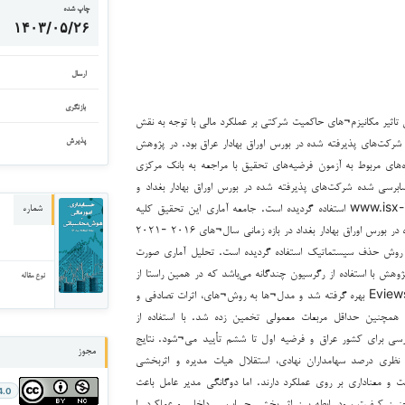
چاپ شده
۱۴۰۳/۰۵/۲۶
ارسال
بازنگری
تاثیر مکانیزم¬های حاکمیت شرکتی بر عملکرد مالی با توجه به نقش
شرکت‌های پذیرفته شده در بورس اوراق بهادار عراق بود. در پژوهش
پذیرش
های مربوط به آزمون فرضیه‌های تحقیق با مراجعه به بانک مرکزی
برسی شده شرکت‌های پذیرفته شده در بورس اوراق بهادار بغداد و
مراجعه به سایت www.isx-iq.net استفاده گردیده است. جامعه آماری این تحقیق کلیه
شماره
شرکت ¬های پذیرفته‌ شده در بورس اوراق بهادار بغداد در بازه زمانی سال¬های ۲۰۱۶ -۲۰۲۱
از روش حذف سیستماتیک استفاده گردیده است. تحلیل آماری صورت
هش با استفاده از رگرسیون چندگانه می‌باشد كه در همین راستا از
نوع مقاله
نرم‌ افزارهای Excell و Eviews بهره‌ گرفته شد و مدل¬ها به روش¬های، اثرات تصادفی و
و همچنین حداقل مربعات معمولی تخمین زده شد. با استفاده از
ی برای کشور عراق و فرضیه اول تا ششم تأیید می¬شود. نتایج
مجوز
ی نظری درصد سهامداران نهادی، استقلال هیات مدیره و اثربخشی
ت و معناداری بر روی عملکرد دارند. اما دوگانگی مدیر عامل باعث
4.0
نین کیفیت سود رابطه بین اثر بخشی حسابرسی داخلی و عملکرد را