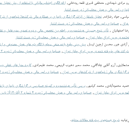
و مرادی شهدادی, مصطفی قنبری قلعه رودخانی,
ارائه الگوی اجتناب مالیاتی با استفاده از روش تحلیل 
بداری، امور مالی و هوش محاسباتی: در دست انتشار
پاسی, جواد رضازاده,
تحلیل نامتقارن اثرات گزارشگری پایداری بر عملکرد مالی شرکت‌ها: شواهدی از شرک
 عراق
,
حسابداری، امور مالی و هوش محاسباتی: در دست انتشار
ضا اصفهانیان ,
تأثیر تنوع جنسیتی هیئت‌مدیره بر رابطه بین تخصص مالی و دوره تصدی مدیرعامل و تق
‌شده در بورس اوراق بهادار تهران
,
حسابداری، امور مالی و هوش محاسباتی: در دست انتشار
ن آزادی هیر, محسن ارچین لیسار,
پیش بینی وقوع بازده منفی سهام با الگوریتم های هوش مصنوعی و ارت
 شرکت های پذیرفته شده در بورس اوراق بهادار تهران
,
لمشعلاوی, آرزو آقایی چادگانی, محمد سمير دهيرب الربيعي, محمد علیمرادی,
کاربرد مدل‌های خطی بنی
ت گزارشگری مالی: شواهدی از شرکت‌های بورس تهران
,
 حمید محمودآبادی, محمد کیامهر,
بررسی تأثیر هیئت‌مدیره و کمیته حسابرسی بر گزارشگری پایداری با
العه بورس اوراق بهادار تهران
,
حسابداری، امور مالی و هوش محاسباتی: دوره ۴ شماره ۳ (۱۴۰۵): پاییز ۱۴۰۵
توانید
شروع جستجوی پیشرفته مقالات مشابه
.