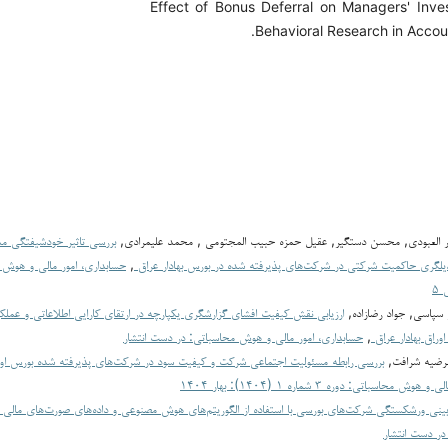
Effect of Bonus Deferral on Managers' Inve
Behavioral Research in Account
ر العبودی, محسن دستگیر, عقیل حمزه حبیب المجتومى , محمد علیمرادی,
بررسی تاثیر خودشیفتگی مد
یلگری حاکمیت شرکتی در شرکت‌های پذیرفته شده در بورس بهادار عراق
,
 سپاسی, جواد رضازاده,
ارزیابی نقش کیفیت افشای گزارشگری یکپارچه در ارتقای کارایی اطلاعاتی و عملک
وراق بهادار عراق
,
حسابداری، امور مالی و هوش محاسباتی: در دست انتشار
رضیه شرافت,
بررسی رابطه مسئولیت اجتماعی شرکت و کیفیت سود در شرکت‌های پذیرفته شده بورس اورا
محاسباتی: دوره ۳ شماره ۱ (۱۴۰۴): بهار ۱۴۰۴
ینی ورشکستگی شرکت‌های بورسی با استفاده از الگوریتم‌های هوش مصنوعی و داده‌های صورت‌های مالی
ر دست انتشار