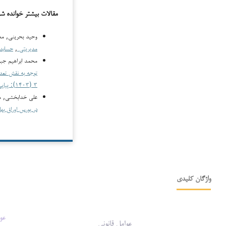
مقالات بیشتر خوانده ش
وحید بحرینی, م
مدیریتی
,
حسابداری،
محمد ابراهیم جب
توجه به نقش تعد
۳ (۱۴۰۳): پیاپی ۵
علی خدابخشی, م
در بورس اوراق بها
واژگان کلیدی
عو
عوامل قانونی