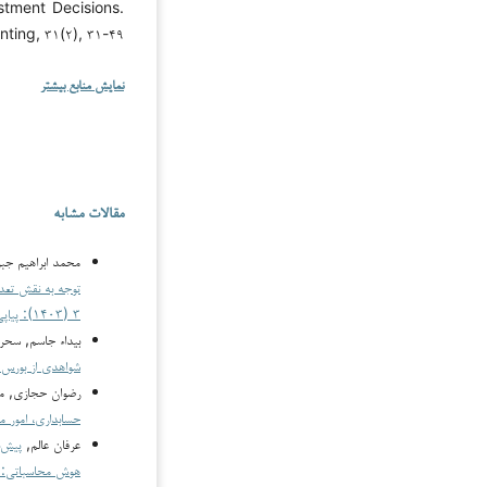
stment Decisions.
ing, ۳۱(۲), ۳۱-۴۹.
نمایش منابع بیشتر
مقالات مشابه
محمد ابراهیم جب
توجه به نقش تعد
۳ (۱۴۰۳): پیاپی ۵
بیداء جاسم, سحر
شواهدی از بورس ا
رضوان حجازی, م
حسابداری، امور مالی و هوش 
عرفان عالم,
پیش‌ب
هوش محاسباتی: د