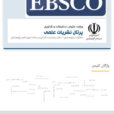
واژگان کلیدی
یادگیری ماشین
کیفیت اطلاعات حسابداری
ارتباط ارزشی اطلاعات حسابداری
عدالت مالیاتی
فناوری بلاک‌چین
نظریه داده‌بنیاد
عوامل عملیاتی
مدل ترکیبی
تحلیل حس
اشتغال
تأثیر نامتقارن
سیستم بانکی و رشد اقتصادی
بورس کالای ایران
کیفیت سود
فناوری‌های دیجیتال نوین
گزارشگری یکپارچه
پیش‌بینی قیمت
کیفیت گزارشگری یکپارچه
xbrl
روش رگرسیون آستانه¬ای
عوامل فناورانه
ریسک اعتباری
پردازش زبان طبیعی
بدهی دولتی
شفافیت مالی در مدیریت مالیات
بورس اوراق بهادار عراق
مؤسسات حسابرسی
کیفیت نهادی
عوامل قانونی
کشورهای صادرکننده نفت
گزارش‌های پایداری
عملکرد مالی
تحولات فناوری
سیاست مالیاتی
عوامل راهبردی
رویکرد داده بنیاد