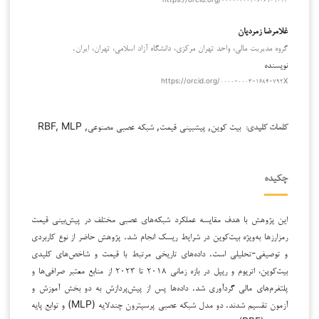
غلامرضا زمردیان
گروه مدیریت مالی، واحد تهران مرکزی، دانشگاه آزاد اسلامی، تهران، ایران.
نویسنده
https://orcid.org/۰۰۰۰-۰۰۰۳-۱۶۸۴-۷۹۲X
بیت کوین, پیشبینی قیمت, شبکه عصبی مصنوعی, RBF, MLP
کلمات کلیدی:
چکیده
این پژوهش با هدف مقایسه عملکرد شبکه‌های عصبی مختلف در پیش‌بینی قیمت
رمزارزها به‌ویژه بیت‌کوین در شرایط ریسک انجام شد. پژوهش حاضر از نوع کاربردی
و توصیفی-تحلیلی است. داده‌های تاریخی مرتبط با قیمت و شاخص‌های کلیدی
بیت‌کوین، اتریوم و ریپل در بازه زمانی ۲۰۱۸ تا ۲۰۲۳ از منابع معتبر صرافی‌ها و
پلتفرم‌های مالی گردآوری شد. داده‌ها پس از پیش‌پردازش به دو بخش آموزش و
آزمون تقسیم شدند. دو مدل شبکه عصبی پرسپترون چندلایه (MLP) و توابع پایه