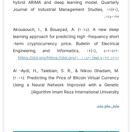
hybrid ARIMA and deep learning model. Quarterly
Journal of Industrial Management Studies, ۱۹(۶۱),
۱۲۵-۱۴۶.
Akouaouch, I., & Bouayad, A. (۲۰۲۵). A new deep
learning approach for predicting high -frequency short
-term cryptocurrency price. Bulletin of Electrical
Engineering and Informatics, ۱۴(۱), ۵۱۳-۵۲۳.
https://doi.org/https://doi.org/۱۰.۱۱۵۹۱/eei.v۱۴i۱.۷۳۷۷
Al -Aydi, H., Talebian, S. R., & Nikoo Ghadam, M.
(۲۰۱۹). Predicting the Price of Bitcoin Virtual Currency
Using a Neural Network Improved with a Genetic
Algorithm Imam Reza International University].
نمایش منابع بیشتر