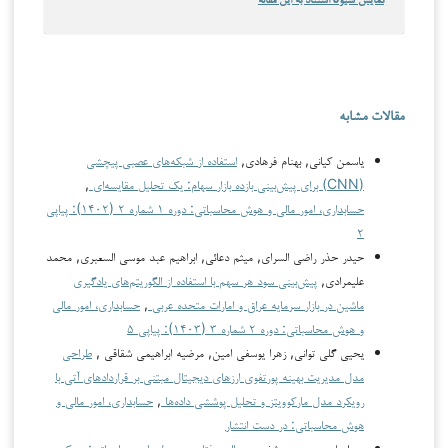
نمایش شیوهٔ استناد به این مقاله
مقالات مشابه
یاسمن کیانی, بهنام فرهادی,
استفاده از شبکه‌های عصبی پیچشی
(CNN) برای پیش‌بینی بازده بازار سهام: یک تحلیل مقایسه‌ای
,
حسابداری، امور مالی و هوش محاسباتی: دوره ۱ شماره ۲ (۱۴۰۲): پیاپی
۲
حیدر حذر راضی السرای, میثم دعائی, ابراهیم عبد موسی السعبرى, محمد
علیمرادی,
پیش‌بینی سود هر سهم با استفاده از الگوریتم‌های یادگیری
ماشین در بازار سرمایه عراق و امارات متحده عربی
,
حسابداری، امور مالی
و هوش محاسباتی: دوره ۲ شماره ۳ (۱۴۰۳): پیاپی ۵
یحیی گلی توانی, زهرا یوسفی امین, مرضیه ابراهیمی شقاقی ,
طراحی
مدل مدیریت بهینه پورتفوی ارزهای دیجیتال مبتنی بر قراردادهای آتی با
رویکرد مدل مارکوویتز و تحلیل پوششی داده‌ها
,
حسابداری، امور مالی و
هوش محاسباتی: در دست انتشار
زهرا علوی , مهدی شفیعی,
مالیه رفتاری و مدل‌های محاسباتی: رویکرد