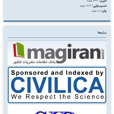
داوری:
۴-۶ هفته
تصمیم نهایی:
۶-۷ هفته
چاپ:
۸ هفته
نمایه‌ها