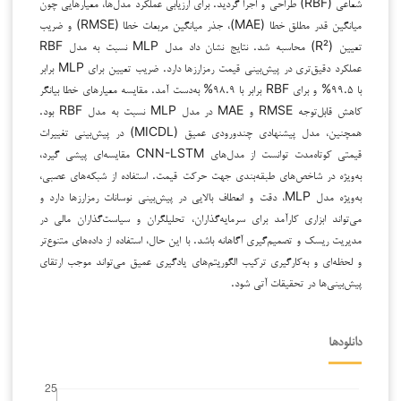
شعاعی (RBF) طراحی و اجرا گردید. برای ارزیابی عملکرد مدل‌ها، معیارهایی چون
میانگین قدر مطلق خطا (MAE)، جذر میانگین مربعات خطا (RMSE) و ضریب
تعیین (R²) محاسبه شد. نتایج نشان داد مدل MLP نسبت به مدل RBF
عملکرد دقیق‌تری در پیش‌بینی قیمت رمزارزها دارد. ضریب تعیین برای MLP برابر
با ۹۹.۵% و برای RBF برابر با ۹۸.۹% به‌دست آمد. مقایسه معیارهای خطا بیانگر
کاهش قابل‌توجه RMSE و MAE در مدل MLP نسبت به مدل RBF بود.
همچنین، مدل پیشنهادی چندورودی عمیق (MICDL) در پیش‌بینی تغییرات
قیمتی کوتاه‌مدت توانست از مدل‌های CNN-LSTM مقایسه‌ای پیشی گیرد،
به‌ویژه در شاخص‌های طبقه‌بندی جهت حرکت قیمت. استفاده از شبکه‌های عصبی،
به‌ویژه مدل MLP، دقت و انعطاف بالایی در پیش‌بینی نوسانات رمزارزها دارد و
می‌تواند ابزاری کارآمد برای سرمایه‌گذاران، تحلیلگران و سیاست‌گذاران مالی در
مدیریت ریسک و تصمیم‌گیری آگاهانه باشد. با این حال، استفاده از داده‌های متنوع‌تر
و لحظه‌ای و به‌کارگیری ترکیب الگوریتم‌های یادگیری عمیق می‌تواند موجب ارتقای
پیش‌بینی‌ها در تحقیقات آتی شود.
دانلودها