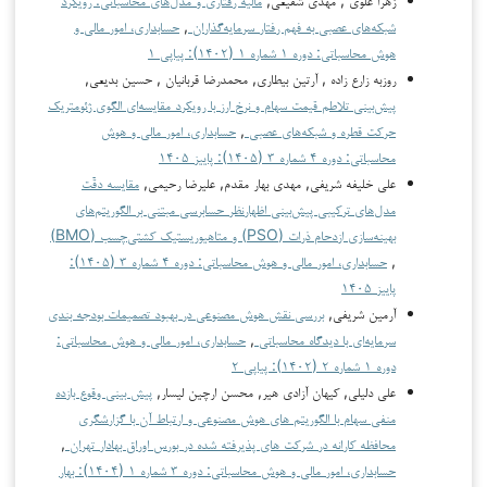
شبکه‌های عصبی به فهم رفتار سرمایه‌گذاران
,
حسابداری، امور مالی و
هوش محاسباتی: دوره ۱ شماره ۱ (۱۴۰۲): پیاپی ۱
روزبه زارع زاده , آرتین بیطاری, محمدرضا قربانیان , حسین بدیعی,
پیش‌بینی تلاطم قیمت سهام و نرخ ارز با رویکرد مقایسه‌ای الگوی ژئومتریک
حرکت قطره و شبکه‌های عصبی
,
حسابداری، امور مالی و هوش
محاسباتی: دوره ۴ شماره ۳ (۱۴۰۵): پاییز ۱۴۰۵
علی خلیفه شریفی, مهدی بهار مقدم, علیرضا رحیمی,
مقایسه دقّت
مدل‌های ترکیبی پیش‌بینی اظهارنظر حسابرسی مبتنی بر الگوریتم‌های
بهینه‌سازی ازدحام ذرات (PSO) و متاهیوریستیک کشتی‌چسب (BMO)
,
حسابداری، امور مالی و هوش محاسباتی: دوره ۴ شماره ۳ (۱۴۰۵):
پاییز ۱۴۰۵
آرمین شریفی,
بررسی نقش هوش مصنوعی در بهبود تصمیمات بودجه بندی
سرمایه‌ای با دیدگاه محاسباتی
,
حسابداری، امور مالی و هوش محاسباتی:
دوره ۱ شماره ۲ (۱۴۰۲): پیاپی ۲
علی دلیلی, کیهان آزادی هیر, محسن ارچین لیسار,
پیش بینی وقوع بازده
منفی سهام با الگوریتم های هوش مصنوعی و ارتباط آن با گزارشگری
محافظه کارانه در شرکت های پذیرفته شده در بورس اوراق بهادار تهران
,
حسابداری، امور مالی و هوش محاسباتی: دوره ۳ شماره ۱ (۱۴۰۴): بهار