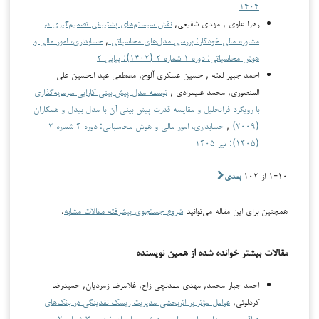
۱۴۰۴
زهرا علوی , مهدی شفیعی,
نقش سیستم‌های پشتیبانی تصمیم‌گیری در
مشاوره مالی خودکار: بررسی مدل‌های محاسباتی
,
حسابداری، امور مالی و
هوش محاسباتی: دوره ۱ شماره ۲ (۱۴۰۲): پیاپی ۲
احمد جبير لفته , حسین عسکری آلوج, مصطفى عبد الحسين علي
المنصوري, محمد علیمرادی ,
توسعه مدل پیش بینی کارایی سرمایه‌گذاری
با رویکرد فراتحلیل و مقایسه قدرت پیش بینی آن با مدل بیدل و همکاران
(۲۰۰۹)
,
حسابداری، امور مالی و هوش محاسباتی: دوره ۴ شماره ۲
(۱۴۰۵): تیر ۱۴۰۵
۱-۱۰ از ۱۰۲
بعدی
همچنین برای این مقاله می‌توانید
شروع جستجوی پیشرفته مقالات مشابه
.
مقالات بیشتر خوانده شده از همین نویسنده
احمد جبار محمد, مهدی معدنچی زاج, غلامرضا زمردیان, حمیدرضا
کردلوئی,
عوامل مؤثر بر اثربخشی مدیریت ریسک نقدینگی در بانک‌های
عراقی
,
حسابداری، امور مالی و هوش محاسباتی: دوره ۳ شماره ۲