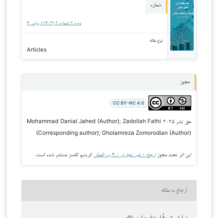
شماره
دوره ۲ شماره ۲ (۱۴۰۳): پیاپی ۴
نوع مقاله
Articles
مجوز
CC BY-NC 4.0
حق نشر ۲۰۲۵ Mohammad Danial Jahed (Author); Zadollah Fathi
(Corresponding author); Gholamreza Zomorodian (Author)
این اثر تحت مجوز
ارجاع - غیر تجاری ۴.۰ بین‌المللی
کریتیو کامنز منتشر شده است.
ارجاع به مقاله