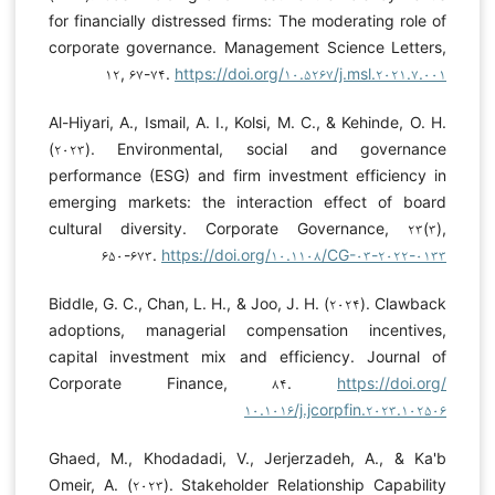
for financially distressed firms: The moderating role of
corporate governance. Management Science Letters,
۱۲, ۶۷-۷۴.
https://doi.org/۱۰.۵۲۶۷/j.msl.۲۰۲۱.۷.۰۰۱
Al-Hiyari, A., Ismail, A. I., Kolsi, M. C., & Kehinde, O. H.
(۲۰۲۳). Environmental, social and governance
performance (ESG) and firm investment efficiency in
emerging markets: the interaction effect of board
cultural diversity. Corporate Governance, ۲۳(۳),
۶۵۰-۶۷۳.
https://doi.org/۱۰.۱۱۰۸/CG-۰۳-۲۰۲۲-۰۱۳۳
Biddle, G. C., Chan, L. H., & Joo, J. H. (۲۰۲۴). Clawback
adoptions, managerial compensation incentives,
capital investment mix and efficiency. Journal of
Corporate Finance, ۸۴.
https://doi.org/
۱۰.۱۰۱۶/j.jcorpfin.۲۰۲۳.۱۰۲۵۰۶
Ghaed, M., Khodadadi, V., Jerjerzadeh, A., & Ka'b
Omeir, A. (۲۰۲۳). Stakeholder Relationship Capability