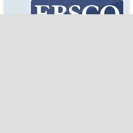
واژگان کلیدی
عوامل راهبردی
مدل ترکیبی
عوامل عملیاتی
عوامل قانونی
گزارش‌های پایداری
عوامل فناورانه
پردازش زبان طبیعی
شفافیت مالی در مدیریت مالیات
تحولات فناوری
کشورهای صادرکننده نفت
مؤسسات حسابرسی
تحلیل حس
روش رگرسیون آستانه¬ای
اشتغال
کیفیت سود
xbrl
عملکرد مالی
بدهی دولتی
حکمرانی دیجیتال
کیفیت نهادی
کیفیت گزارشگری یکپارچه
فناوری‌های دیجیتال نوین
بورس کالای ایران
ارتباط ارزشی اطلاعات حسابداری
یادگیری ماشین
سیستم بانکی و رشد اقتصادی
ریسک اعتباری
رویکرد داده بنیاد
بورس اوراق بهادار عراق
گزارشگری یکپارچه
تأثیر نامتقارن
سیاست مالیاتی
پیش‌بینی قیمت
نظریه داده‌بنیاد