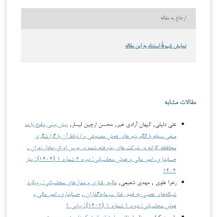
ارجاع به مقاله
نمایش شیوهٔ استناد به این مقاله
مقالات مشابه
علی دلیلی, کیهان آزادی هیر, محسن ارچین لیسار,
پیش بینی وقوع بازده
منفی سهام با الگوریتم های هوش مصنوعی و ارتباط آن با گزارشگری
محافظه کارانه در شرکت های پذیرفته شده در بورس اوراق بهادار تهران
,
حسابداری، امور مالی و هوش محاسباتی: دوره ۳ شماره ۱ (۱۴۰۴): بهار
۱۴۰۴
زهرا علوی , مهدی شفیعی,
مالیه رفتاری و مدل‌های محاسباتی: رویکرد
شبکه‌های عصبی به فهم رفتار سرمایه‌گذاران
,
حسابداری، امور مالی و
هوش محاسباتی: دوره ۱ شماره ۱ (۱۴۰۲): پیاپی ۱
یاسمن کیانی, بهنام فرهادی,
استفاده از شبکه‌های عصبی پیچشی