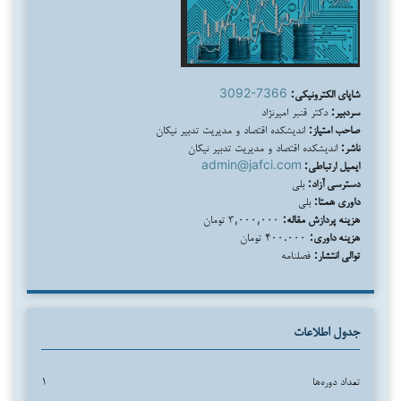
شاپای الکترونیکی:
3092-7366
سردبیر:
دکتر قنبر امیرنژاد
صاحب امتیاز:
اندیشکده اقتصاد و مدیریت تدبیر نیکان
ناشر:
اندیشکده اقتصاد و مدیریت تدبیر نیکان
ایمیل ارتباطی:
admin@jafci.com
دسترسی آزاد:
بلی
داوری همتا:
بلی
هزینه پردازش مقاله:
۳,۰۰۰,۰۰۰ تومان
هزینه داوری:
۴۰۰.۰۰۰ تومان
توالی انتشار:
فصلنامه
جدول اطلاعات
تعداد دوره‌ها
۱