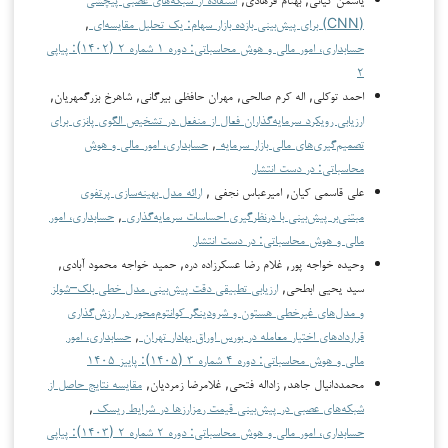
(CNN) برای پیش‌بینی بازده بازار سهام: یک تحلیل مقایسه‌ای
,
حسابداری، امور مالی و هوش محاسباتی: دوره ۱ شماره ۲ (۱۴۰۲): پیاپی
۲
احمد توکلی, اله کرم صالحی, مهران حافظی بیرگانی, شاهرخ بزرگمهریان,
ارزیابی رویکرد سرمایه‌گذاران فعال از منفعل در تشخیص الگوی پانزی برای
تصمیم‌گیری‌های مالی بازار سرمایه
,
حسابداری، امور مالی و هوش
محاسباتی: در دست انتشار
علی قاسمی کیان, امیرعباس نجفی ,
ارائه مدل بهینه‌سازی پرتفوی
مبتنی‌بر پیش‌بینی با درنظرگیری احساسات سرمایه‌گذاری
,
حسابداری، امور
مالی و هوش محاسباتی: در دست انتشار
وحیده خواجه پور, غلام رضا عسکرزاده دره, حمید خواجه محمود آبادی,
سید یحیی ابطحی,
ارزیابی تطبیقی دقت پیش‌بینی مدل خطی بلک–شولز
و مدل‌های غیرخطی هستون و شرودینگر کوانتوم‌محور در ارزش‌گذاری
قراردادهای اختیار معامله در بورس اوراق بهادار تهران
,
حسابداری، امور
مالی و هوش محاسباتی: دوره ۴ شماره ۳ (۱۴۰۵): پاییز ۱۴۰۵
محمددانیال جاهد, زاداله فتحی, غلامرضا زمردیان,
مقایسه نتایج حاصل از
شبکه‌های عصبی در پیش‌بینی قیمت رمزارزها در شرایط ریسک
,
حسابداری، امور مالی و هوش محاسباتی: دوره ۲ شماره ۲ (۱۴۰۳): پیاپی