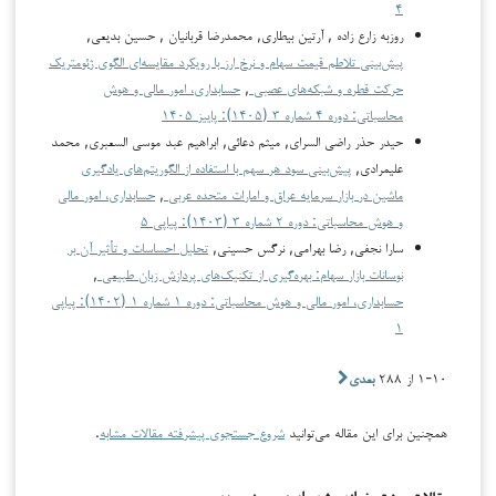
۴
روزبه زارع زاده , آرتین بیطاری, محمدرضا قربانیان , حسین بدیعی,
پیش‌بینی تلاطم قیمت سهام و نرخ ارز با رویکرد مقایسه‌ای الگوی ژئومتریک
حرکت قطره و شبکه‌های عصبی
,
حسابداری، امور مالی و هوش
محاسباتی: دوره ۴ شماره ۳ (۱۴۰۵): پاییز ۱۴۰۵
حیدر حذر راضی السرای, میثم دعائی, ابراهیم عبد موسی السعبرى, محمد
علیمرادی,
پیش‌بینی سود هر سهم با استفاده از الگوریتم‌های یادگیری
ماشین در بازار سرمایه عراق و امارات متحده عربی
,
حسابداری، امور مالی
و هوش محاسباتی: دوره ۲ شماره ۳ (۱۴۰۳): پیاپی ۵
سارا نجفی, رضا بهرامی, نرگس حسینی,
تحلیل احساسات و تأثیر آن بر
نوسانات بازار سهام: بهره‌گیری از تکنیک‌های پردازش زبان طبیعی
,
حسابداری، امور مالی و هوش محاسباتی: دوره ۱ شماره ۱ (۱۴۰۲): پیاپی
۱
۱-۱۰ از ۲۸۸
بعدی
همچنین برای این مقاله می‌توانید
شروع جستجوی پیشرفته مقالات مشابه
.