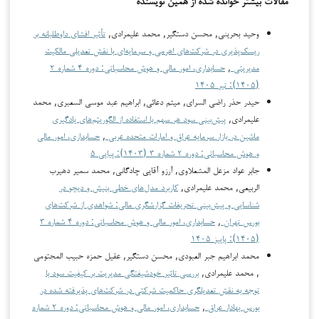
مقالات بیشتر خوانده شده از همین نویسنده
وحید بحرینی, محسن دستگیر, محمد علیمرادی,
تأثیر افشای داوطلبانه بر
ریسک‌پذیری در شرکت‌های اهرمی و سرمایه‌ای با نقش تعدیلی مالکیت
مدیریتی
,
حسابداری، امور مالی و هوش محاسباتی: دوره ۴ شماره ۲
(۱۴۰۵): تیر ۱۴۰۵
حیدر حذر راضی السرای, میثم دعائی, ابراهیم عبد موسی السعبرى, محمد
علیمرادی,
پیش‌بینی سود هر سهم با استفاده از الگوریتم‌های یادگیری
ماشین در بازار سرمایه عراق و امارات متحده عربی
,
حسابداری، امور مالی
و هوش محاسباتی: دوره ۲ شماره ۳ (۱۴۰۳): پیاپی ۵
جابر عواد مزعل المشعلاوی, آرزو آقایی چادگانی, محمد سمير دهيرب
الربيعي, محمد علیمرادی,
کاربرد مدل‌های خطی بنیش و دیچو در
شناسایی و پیش‌بینی تحریفات گزارشگری مالی: شواهدی از شرکت‌های
بورس تهران
,
حسابداری، امور مالی و هوش محاسباتی: دوره ۴ شماره ۳
(۱۴۰۵): پاییز ۱۴۰۵
محمد ابراهیم جبر العبودی, محسن دستگیر, عقیل حمزه حبیب المجتومى
, محمد علیمرادی,
بررسی تاثیر خودشیفتگی مدیریت بر کیفیت سود با
توجه به نقش تعدیلگری حاکمیت شرکتی در شرکت‌های پذیرفته شده در
بورس بهادار عراق
,
حسابداری، امور مالی و هوش محاسباتی: دوره ۲ شماره