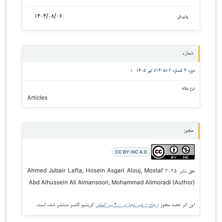
۱۴۰۴/۰۸/۰۶
پذیرش
شماره
دوره ۴ شماره ۲ (۱۴۰۵): تیر ۱۴۰۵
نوع مقاله
Articles
مجوز
CC BY-NC 4.0
حق نشر ۲۰۲۵ Ahmed Jubair Lafta, Hosein Asgari Alouj, Mostaf
Abd Alhussein Ali Almansoori, Mohammad Alimoradi (Author)
این اثر تحت مجوز
ارجاع - غیر تجاری ۴.۰ بین‌المللی
کریتیو کامنز منتشر شده است.