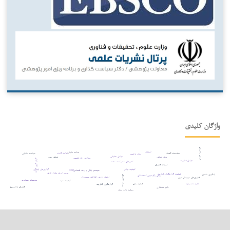
واژگان کلیدی
عوامل راهبردی
اشتغال
عدالت مالیاتی
عوامل قانونی
پیش‌بینی قیمت
سیاست مالیاتی
مدل ترکیبی
عوامل عملیاتی
تحلیل حس
بدهی دولتی
پردازش زبان طبیعی
بورس کالای ایران
عوامل فناورانه
کشورهای صادرکننده نفت
تحولات فناوری
کیفیت نهادی
گزارش‌های پایداری
سیستم بانکی و رشد اقتصادی
xbrl
بورس اوراق بهادار عراق
کیفیت گزارشگری یکپارچه
یادگیری ماشین
روش رگرسیون آستانه¬ای
ریسک اعتباری
ارتباط ارزشی اطلاعات حسابداری
فناوری‌های دیجیتال نوین
مؤسسات حسابرسی
کیفیت سود
نظریه داده‌بنیاد
عملکرد مالی
گزارشگری یکپارچه
فناوری بلاک‌چین
تأثیر نامتقارن
رویکرد داده بنیاد