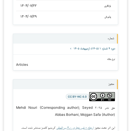
۱۴۰۴/۰۷/۲۲
بازنگری
۱۴۰۴/۰۷/۲۹
پذیرش
شماره
دوره ۴ شماره ۱ (۱۴۰۵): اردیبهشت ۱۴۰۵
نوع مقاله
Articles
مجوز
CC BY-NC 4.0
حق نشر ۲۰۲۵ Mehdi Nouri (Corresponding author); Seyed
Abbas Borhani, Mojgan Safa (Author)
این اثر تحت مجوز
ارجاع - غیر تجاری ۴.۰ بین‌المللی
کریتیو کامنز منتشر شده است.