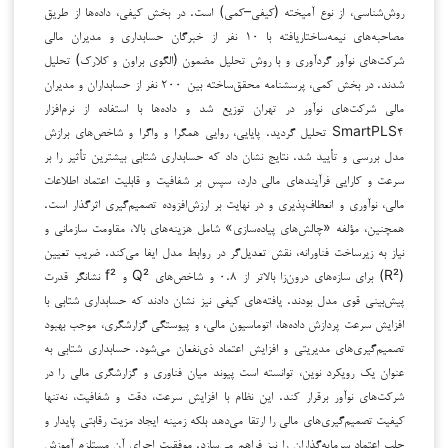
روش‌شناسی، از نوع آمیخته (کیفی–کمی) است. در بخش کیفی، داده‌ها از طریق
مصاحبه‌های نیمه‌ساختاریافته با ۱۰ نفر از خبرگان حسابداری و مدیران مالی
شرکت‌های نوآور گردآوری و با روش تحلیل مضمون (الگوی براون و کلارک) تحلیل
شدند. در بخش کمی، پرسشنامه محقق‌ساخته بین ۲۰۰ نفر از حسابداران و مدیران
مالی شرکت‌های نوآور در تهران توزیع شد و داده‌ها با استفاده از نرم‌افزار
SmartPLS۴ تحلیل گردید. پایایی، روایی همگرا و واگرا و شاخص‌های برازش
مدل بررسی و تأیید شد. نتایج نشان داد که حسابداری شتابی بیشترین تأثیر را بر
سرعت و کارایی فرآیندهای مالی دارد، سپس بر شفافیت و قابلیت اعتماد اطلاعات
مالی، نوآوری و انعطاف‌پذیری و در نهایت بر ارزش‌افزوده تصمیم‌گیری اثرگذار است.
همچنین، مؤلفه «چالش‌های پیاده‌سازی» شامل هزینه‌های بالا، مقاومت سازمانی و
نیاز به زیرساخت فناورانه، نقش تعدیل‌گر در روابط مدل ایفا می‌کند. ضریب تعیین
(R²) برای سازه‌های درون‌زا بالاتر از ۰.۸ و شاخص‌های Q² و f² نشانگر قدرت
پیش‌بینی قوی مدل بودند. یافته‌های کیفی نیز نشان دادند که حسابداری شتابی با
افزایش سرعت پردازش داده‌ها، اتوماسیون مالی، و پیوستگی گزارشگری، موجب بهبود
تصمیم‌گیری‌های مدیریتی و افزایش اعتماد ذی‌نفعان می‌شود. حسابداری شتابی به
عنوان یک رویکرد نوین، توانسته است پیوند میان فناوری و گزارشگری مالی را در
شرکت‌های نوآور برقرار کند. این نظام با افزایش سرعت، دقت و شفافیت، نه‌تنها
کیفیت تصمیم‌گیری‌های مالی را ارتقا می‌دهد بلکه زمینه ایجاد مزیت رقابتی پایدار و
جلب اعتماد سرمایه‌گذاران را نیز فراهم می‌سازد. موفقیت اجرای آن مستلزم آموزش