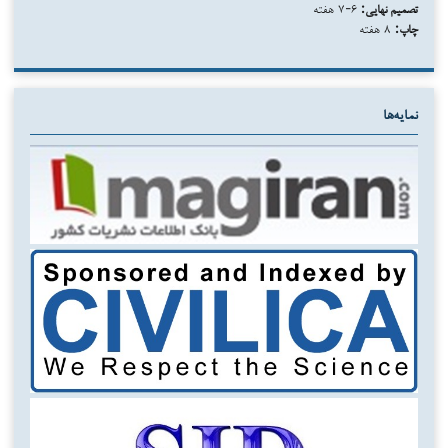
تصمیم نهایی:
۶-۷ هفته
چاپ:
۸ هفته
نمایه‌ها