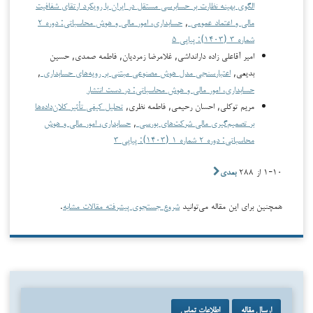
الگوی بهینه نظارت بر حسابرسی مستقل در ایران با رویکرد ارتقای شفافیت
مالی و اعتماد عمومی
,
حسابداری، امور مالی و هوش محاسباتی: دوره ۲
شماره ۳ (۱۴۰۳): پیاپی ۵
امیر آقاعلی زاده دارانداشی, غلامرضا زمردیان, فاطمه صمدی, حسین
بدیعی,
اعتبارسنجی مدل هوش مصنوعی مبتنی بر رویه‌های حسابداری
,
حسابداری، امور مالی و هوش محاسباتی: در دست انتشار
مریم توکلی, احسان رحیمی, فاطمه نظری,
تحلیل کیفی تأثیر کلان‌داده‌ها
بر تصمیم‌گیری مالی شرکت‌های بورسی
,
حسابداری، امور مالی و هوش
محاسباتی: دوره ۲ شماره ۱ (۱۴۰۳): پیاپی ۳
۱-۱۰ از ۲۸۸
بعدی
همچنین برای این مقاله می‌توانید
شروع جستجوی پیشرفته مقالات مشابه
.
ارسال مقاله
اطلاعات تماس