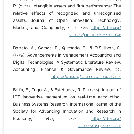
R. (۲۰۲۴). Intangible assets and firm performance: The
relative effects of recognized and unrecognized
assets. Journal of Open Innovation: Technology,
Market, and Complexity, ۳, ۱۰۰۳۵۶.
https://doi.org/
۱۰.۱۰۱۶/j.joitmc.۲۰۲۴.۱۰۰۳۵۶
Barreto, A., Gomes, P., Quesado, P., & O'Sullivan, S.
(۲۰۲۵). Advancements in Management Accounting and
Digital Technologies: A Systematic Literature Review.
Accounting, Finance & Governance Review, ۳۴.
https://doi.org/۱۰.۵۲۳۹۹/۰۰۱c.۱۳۷۳۰۱
Belfo, F., Trigo, A., & Estébanez, R. P. (۲۰۱۵). Impact of
ICT innovative momentum on real-time accounting.
Business Systems Research: International journal of the
Society for Advancing Innovation and Research in
Economy, ۶(۲), ۱-۱۷.
https://doi.org/
۱۰.۱۵۱۵/bsrj-۲۰۱۵-۰۰۰۷