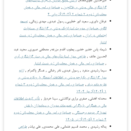
گزارشگری مالی مبتنی بر بلاکچین
,
حسابداری، امور مالی و هوش
محاسباتی: دوره ۲ شماره ۲ (۱۴۰۳): پیاپی ۴
عرفان داوری, سعید انور خطیبی, رسول عبدی, مهدی زینالی,
توسعه
الگوی حسابداری مدیریت استراتژیک مبتنی بر گزارشگری مسئولیت
اجتماعی در ایران
,
حسابداری، امور مالی و هوش محاسباتی: در دست
انتشار
شیماء یاس خضیر خضیر, یعقوب اقدم مزرعه, مصطفی صبوری, مجيد عبد
الحسين هاتف ,
طراحی مدل استارت‌آپ‌های مالی در بستر گزارشگری اَبری
,
حسابداری، امور مالی و هوش محاسباتی: در دست انتشار
سیما رشیدی منفرد , رسول عبدی, نادر رضائی , عسگر پاکمرام ,
ارایه
مدل گزارشگری یکپارچه مبتنی بر اطلاعات آینده‌نگر با رویکرد مبتنی بر
نظریه داده بنیاد
,
حسابداری، امور مالی و هوش محاسباتی: دوره ۳ شماره
۱ (۱۴۰۴): بهار ۱۴۰۴
محدثه افضلی, صغری براری نوکاشتی, سینا خردیار ,
تأثیر کیفیت اطلاعات
مالی بر همگرایی یا واگرایی تصمیمات مدیران و سهامداران با نقش
تعدیل‌گر پدیده برجستگی
,
حسابداری، امور مالی و هوش محاسباتی: دوره
۴ شماره ۲ (۱۴۰۵): تیر ۱۴۰۵
یداله رشیدی , محمد قسیم عثمانی, علی محمدی, علی بیات,
طراحی