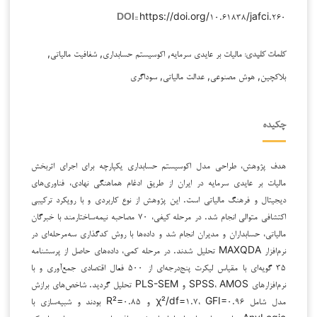
https://doi.org/۱۰.۶۱۸۳۸/jafci.۲۶۰
DOI::
مالیات بر عایدی سرمایه, اکوسیستم حسابداری, شفافیت مالیاتی,
کلمات کلیدی:
بلاکچین, هوش مصنوعی, عدالت مالیاتی, سوداگری
چکیده
هدف پژوهش، طراحی مدل اکوسیستم حسابداری یکپارچه برای اجرای اثربخش
مالیات بر عایدی سرمایه در ایران از طریق ادغام هماهنگی نهادی، فناوری‌های
دیجیتال و فرهنگ مالیاتی است. این پژوهش از نوع کاربردی و با رویکرد ترکیبی
اکتشافی متوالی انجام شد. در مرحله کیفی، ۷۰ مصاحبه نیمه‌ساختارمند با خبرگان
مالیاتی، حسابداران و مدیران انجام شد و داده‌ها با روش کدگذاری سه‌مرحله‌ای در
نرم‌افزار MAXQDA تحلیل شدند. در مرحله کمی، داده‌های حاصل از پرسشنامه
۳۵ گویه‌ای با مقیاس لیکرت پنج‌درجه‌ای از ۵۰۰ فعال اقتصادی جمع‌آوری و با
نرم‌افزارهای SPSS، AMOS و PLS-SEM تحلیل گردید. شاخص‌های برازش
مدل شامل χ²/df=۱.۷، GFI=۰.۹۶ و R²=۰.۸۵ بودند و شبیه‌سازی با