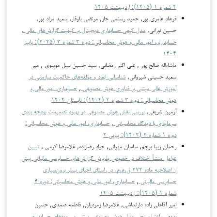
۴ شماره ۱ (۱۴۰۵): اردیبهشت ۱۴۰۵
فرهاد عامری پور, حمید رستمی جاز, مرتضی باوقار, سعید مراد پور,
حسین نورانی,
مدل کیفی حسابداری دیجیتال بر کیفیت گزارش‌های مالی
,
حسابداری، امور مالی و هوش محاسباتی: دوره ۳ شماره ۳ (۲۰۲۵): پاییز
۱۴۰۴
ماشاءاله صالح پور , علی اکبر رمضانی, سید حسین نسل موسوی , میر
سعید حسینی شیروانی,
شناسایی ابعاد و مؤلفه‌های حاکمیت سازمانی در
آموزش عالی مبتنی بر فناوری هوش مصنوعی
,
حسابداری، امور مالی و
هوش محاسباتی: دوره ۳ شماره ۲ (۱۴۰۴): تابستان ۱۴۰۴
آرمین شریفی,
بررسی نقش هوش مصنوعی در بهبود تصمیمات بودجه بندی
سرمایه‌ای با دیدگاه محاسباتی
,
حسابداری، امور مالی و هوش محاسباتی:
دوره ۱ شماره ۲ (۱۴۰۲): پیاپی ۲
رحمان زیبا پرچم, ساسان مهرانی, جواد رضازاده, غلامرضا كرمي ,
تبیین
عوامل منشأ اختلاف در خصوص پذیرش گزارش‌های حسابرسی مالیاتی پیش
از اصلاحیه ماده ۲۷۲ ق.م.م. در راستای احیای بستر برون‌سپاری
حسابرسی مالیاتی
,
حسابداری، امور مالی و هوش محاسباتی: دوره ۴
شماره ۱ (۱۴۰۵): اردیبهشت ۱۴۰۵
امیر آقاعلی زاده دارانداشی, غلامرضا زمردیان, فاطمه صمدی, حسین
بدیعی,
اعتبارسنجی مدل هوش مصنوعی مبتنی بر رویه‌های حسابداری
,