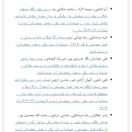
آریا فتحی, سعیده اکراد , محمد صالحی نیا,
بررسی نقش الگوریتم‌های
یادگیری ماشین در شناسایی فرار مالیاتی در میان مودیان مالیاتی اداره امور
مالیاتی استان تهران
,
حسابداری، امور مالی و هوش محاسباتی: دوره ۱
شماره ۱ (۱۴۰۲): پیاپی ۱
امید درخشانی, رضا تهرانی,
تصویرپردازی گزارشگری پایداری مبتنی بر
هوش مصنوعی تا افق ۱۴۱۴
,
حسابداری، امور مالی و هوش محاسباتی:
در دست انتشار
علی خوشدل, نگار خسروی پور, اميررضا كيقبادي,
تدوین مدل کیفی
سیاست مالیاتی از طریق ادغام فناوری بلاک‌چین در سیستم مالیاتی
,
حسابداری، امور مالی و هوش محاسباتی: در دست انتشار
علی دلیلی, کیهان آزادی هیر, محسن ارچین لیسار,
پیش بینی وقوع بازده
منفی سهام با الگوریتم های هوش مصنوعی و ارتباط آن با گزارشگری
محافظه کارانه در شرکت های پذیرفته شده در بورس اوراق بهادار تهران
,
حسابداری، امور مالی و هوش محاسباتی: دوره ۳ شماره ۱ (۱۴۰۴): بهار
۱۴۰۴
یاسر جفائیان, رضا صیدخانی, مجتبی مرادپور, رحمت الله محمدی پور,
طراحی الگوی ساختار تفسیری استراتژی‌های مالی سازمان تأمین اجتماعی
با رویکرد هوش مصنوعی
,
حسابداری، امور مالی و هوش محاسباتی: دوره