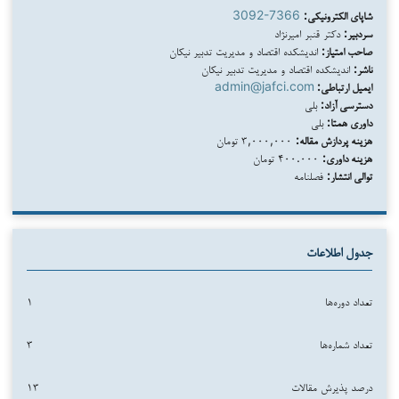
شاپای الکترونیکی:
3092-7366
سردبیر:
دکتر قنبر امیرنژاد
صاحب امتیاز:
اندیشکده اقتصاد و مدیریت تدبیر نیکان
ناشر:
اندیشکده اقتصاد و مدیریت تدبیر نیکان
ایمیل ارتباطی:
admin@jafci.com
دسترسی آزاد:
بلی
داوری همتا:
بلی
هزینه پردازش مقاله:
۳,۰۰۰,۰۰۰ تومان
هزینه داوری:
۴۰۰.۰۰۰ تومان
توالی انتشار:
فصلنامه
جدول اطلاعات
تعداد دوره‌ها
۱
تعداد شماره‌ها
۳
درصد پذیرش مقالات
۱۳