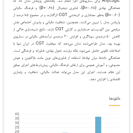
AnyLogic برای سناریوهای اجرا انجام شد. یافته‌های پژوهش نشان داد که
هماهنگی نهادی (β=۰.۷۵)، فناوری دیجیتال (β=۰.۶۸) و فرهنگ مالیاتی
(β=۰.۶۰) به‌طور معناداری بر اثربخشی CGT اثرگذارند و در مجموع ۸۵ درصد از
واریانس مدل را تبیین می‌کنند. همچنین، شفافیت مالیاتی و پذیرش اجتماعی نقش
میانجی بین اکوسیستم حسابداری و کارایی CGT دارند. نتایج شبیه‌سازی حاکی از
کاهش ۵۰ درصدی سوداگری و افزایش ۳۰ درصدی درآمدهای مالیاتی در سناریوی
بهینه بود. مدل طراحی‌شده نشان می‌دهد که موفقیت CGT در ایران تنها با
اصلاحات قانونی حاصل نمی‌شود، بلکه نیازمند تحول نهادی، فناورانه و فرهنگی است.
هماهنگی داده‌ها میان نهادها، استفاده از فناوری‌های نوین مانند بلاکچین و هوش
مصنوعی، و آموزش عمومی برای ارتقای فرهنگ مالیاتی، پیش‌شرط‌های اجرای موفق
این نظام هستند. اجرای این مدل می‌تواند عدالت مالیاتی، شفافیت و پایداری
اقتصادی را افزایش دهد.
دانلودها