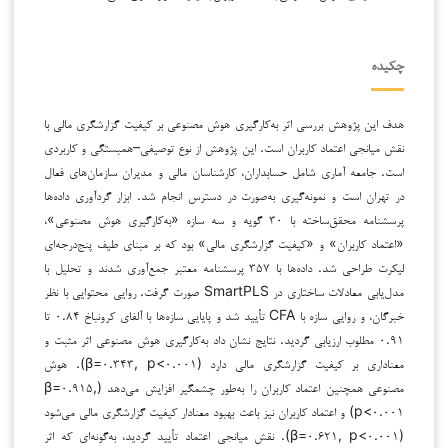
چکیده
هدف این پژوهش بررسی اثر به‌کارگیری هوش مصنوعی بر کیفیت گزارشگری مالی با
نقش میانجی اعتماد کاربران است. این پژوهش از نوع توصیفی–همبستگی و کاربردی
است. جامعه آماری شامل حسابداران، کارشناسان مالی و مدیران سازمان‌های فعال
در تهران است و نمونه‌گیری به‌صورت در دسترس انجام شد. ابزار گردآوری داده‌ها
پرسشنامه محقق‌ساخته با ۳۰ گویه و سه سازه «به‌کارگیری هوش مصنوعی»،
«اعتماد کاربران» و «کیفیت گزارشگری مالی» بود که بر مبنای طیف پنج‌درجه‌ای
لیکرت طراحی شد. داده‌ها با ۳۵۷ پرسشنامه معتبر جمع‌آوری شدند و تحلیل با
مدل‌یابی معادلات ساختاری در SmartPLS صورت گرفت. روایی محتوایی با نظر
خبرگان، و روایی سازه با CFA تأیید شد و پایایی سازه‌ها با آلفای کرونباخ ۰.۸۴ تا
۰.۹۱ مطلوب ارزیابی گردید. نتایج نشان داد به‌کارگیری هوش مصنوعی اثر مثبت و
معناداری بر کیفیت گزارشگری مالی دارد (β=۰.۳۴۳, p<۰.۰۰۱). هوش
مصنوعی همچنین اعتماد کاربران را به‌طور چشمگیر افزایش می‌دهد (β=۰.۹۱۵,
p<۰.۰۰۱) و اعتماد کاربران نیز باعث بهبود معنادار کیفیت گزارشگری مالی می‌شود
(β=۰.۶۲۱, p<۰.۰۰۱). نقش میانجی اعتماد تأیید گردید، به‌گونه‌ای که اثر