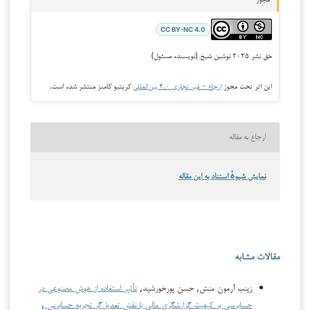
مجوز
CC BY-NC 4.0
حق نشر ۲۰۲۵ نوشین شیخ (نویسنده مسئول)
این اثر تحت مجوز
ارجاع - غیر تجاری ۴.۰ بین‌المللی
کریتیو کامنز منتشر شده است.
ارجاع به مقاله
نمایش شیوهٔ استناد به این مقاله
مقالات مشابه
زینب آرمون منش, حسن پورخورشید,
تأثیر استفاده از هوش مصنوعی در
حسابرسی بر کیفیت گزارشگری مالی با نقش تعدیل‌گر تجربه حسابرس
,