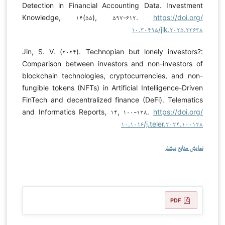
Detection in Financial Accounting Data. Investment
Knowledge, ۱۴(۵۵), ۵۹۷-۶۱۲.
https://doi.org/
۱۰.۳۰۴۹۵/jik.۲۰۲۵.۲۳۶۳۸
Jin, S. V. (۲۰۲۴). Technopian but lonely investors?:
Comparison between investors and non-investors of
blockchain technologies, cryptocurrencies, and non-
fungible tokens (NFTs) in Artificial Intelligence-Driven
FinTech and decentralized finance (DeFi). Telematics
and Informatics Reports, ۱۴, ۱۰۰-۱۲۸.
https://doi.org/
۱۰.۱۰۱۶/j.teler.۲۰۲۴.۱۰۰۱۲۸
نمایش منابع بیشتر
PDF