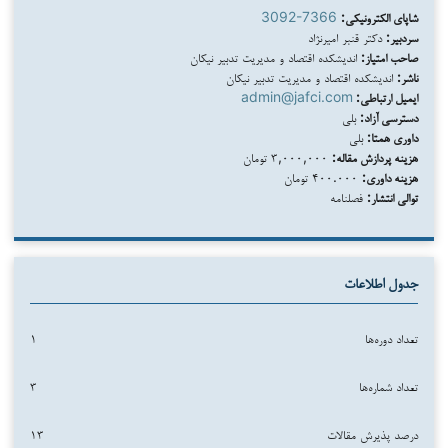
شاپای الکترونیکی:
3092-7366
سردبیر:
دکتر قنبر امیرنژاد
صاحب امتیاز:
اندیشکده اقتصاد و مدیریت تدبیر نیکان
ناشر:
اندیشکده اقتصاد و مدیریت تدبیر نیکان
ایمیل ارتباطی:
admin@jafci.com
دسترسی آزاد:
بلی
داوری همتا:
بلی
هزینه پردازش مقاله:
۳,۰۰۰,۰۰۰ تومان
هزینه داوری:
۴۰۰.۰۰۰ تومان
توالی انتشار:
فصلنامه
جدول اطلاعات
تعداد دوره‌ها
۱
تعداد شماره‌ها
۳
درصد پذیرش مقالات
۱۳