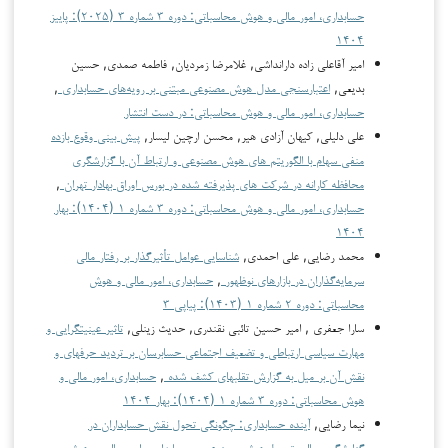
حسابداری، امور مالی و هوش محاسباتی: دوره ۳ شماره ۳ (۲۰۲۵): پاییز
۱۴۰۴
امیر آقاعلی زاده دارانداشی, غلامرضا زمردیان, فاطمه صمدی, حسین
بدیعی,
اعتبارسنجی مدل هوش مصنوعی مبتنی بر رویه‌های حسابداری
,
حسابداری، امور مالی و هوش محاسباتی: در دست انتشار
علی دلیلی, کیهان آزادی هیر, محسن ارچین لیسار,
پیش بینی وقوع بازده
منفی سهام با الگوریتم های هوش مصنوعی و ارتباط آن با گزارشگری
محافظه کارانه در شرکت های پذیرفته شده در بورس اوراق بهادار تهران
,
حسابداری، امور مالی و هوش محاسباتی: دوره ۳ شماره ۱ (۱۴۰۴): بهار
۱۴۰۴
محمد رضایی, علی احمدی,
شناسایی عوامل تأثیرگذار بر رفتار مالی
سرمایه‌گذاران در بازارهای نوظهور
,
حسابداری، امور مالی و هوش
محاسباتی: دوره ۲ شماره ۱ (۱۴۰۳): پیاپی ۳
سارا جعفری , امیر حسین تائبی نقندری, حدیث زینلی,
تاثیر عینیت­گرایی و
مهارت سیاسی ارتباطی و تضعیف اجتماعی حسابرسان بر تردید حرفه­ای و
نقش آن بر میل به گزارش تقلب­های کشف شده
,
حسابداری، امور مالی و
هوش محاسباتی: دوره ۳ شماره ۱ (۱۴۰۴): بهار ۱۴۰۴
نیما رضایی,
آینده حسابداری: چگونگی تحول نقش حسابداران در
گزارشگری مالی توسط هوش مصنوعی
,
حسابداری، امور مالی و هوش