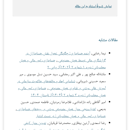
نمایش شیوهٔ استناد به این مقاله
مقالات مشابه
نیما رضایی,
آینده حسابداری: چگونگی تحول نقش حسابداران در
گزارشگری مالی توسط هوش مصنوعی
,
حسابداری، امور مالی و هوش
محاسباتی: دوره ۱ شماره ۲ (۱۴۰۲): پیاپی ۲
ماشاءاله صالح پور , علی اکبر رمضانی, سید حسین نسل موسوی , میر
سعید حسینی شیروانی,
شناسایی ابعاد و مؤلفه‌های حاکمیت سازمانی در
آموزش عالی مبتنی بر فناوری هوش مصنوعی
,
حسابداری، امور مالی و
هوش محاسباتی: دوره ۳ شماره ۲ (۱۴۰۴): تابستان ۱۴۰۴
امیر آقاعلی زاده دارانداشی, غلامرضا زمردیان, فاطمه صمدی, حسین
بدیعی,
اعتبارسنجی مدل هوش مصنوعی مبتنی بر رویه‌های حسابداری
,
حسابداری، امور مالی و هوش محاسباتی: در دست انتشار
رضا اسعدی, آرتین بیطاری, محمدرضا قربانیان,
تدوین مدل کیفی
یادگیری ماشین و هوش مصنوعی در هزینه یابی پروژه مبتنی بر فعالیت
,