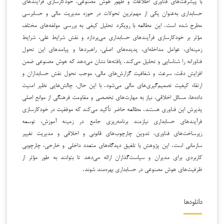
با پیشرفت‌های فناوری اطلاعات و ظهور هوش مصنوعی، خودکارسازی فرآیندهای
حسابداری به‌عنوان یکی از مهم‌ترین تحولات در حوزه مدیریت مالی و حسابرسی
مطرح شده است. این مطالعه با رویکرد تحلیل کیفی به بررسی مولفه‌های مختلف
مؤثر بر خودکارسازی فرآیندهای حسابداری می‌پردازد و نقش شرایط علی، شرایط
زمینه‌ای، عوامل مداخله‌ای، پدیده‌های اصلی، راهبردها و پیامدهای این تحول
فناورانه را شناسایی و تحلیل می‌کند. یافته‌ها نشان می‌دهد که هوش مصنوعی ضمن
افزایش دقت، سرعت و شفافیت گزارش‌های مالی، موجب تحول نقش حسابداران و
ارتقاء کیفیت تصمیم‌گیری‌های مالی می‌شود. با این حال، چالش‌هایی نظیر امنیت
داده‌ها، مسائل اخلاقی، نیاز به مهارت‌های تخصصی و مقاومت فرهنگی از موانع اصلی
پذیرش این فناوری هستند. مطالعه حاضر تأکید می‌کند که موفقیت در خودکارسازی
فرآیندهای حسابداری نیازمند برنامه‌ریزی جامع در زمینه آموزش، توسعه
زیرساخت‌های فناوری، تدوین چارچوب‌های قانونی و اخلاقی و مدیریت تغییر
سازمانی است. این پژوهش با تلفیق دیدگاه‌های متعدد داخلی و خارجی، چارچوبی
کاربردی برای مدیران و سیاست‌گذاران ارائه می‌دهد تا بتوانند به طور مؤثر از
ظرفیت‌های هوش مصنوعی در حسابداری بهره‌مند شوند.
دانلودها