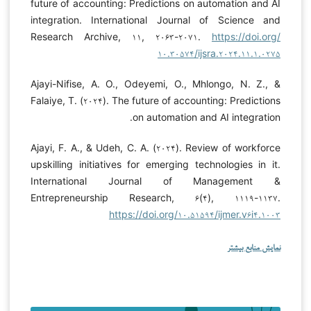
future of accounting: Predictions on automation and AI
integration. International Journal of Science and
Research Archive, ۱۱, ۲۰۶۳-۲۰۷۱.
https://doi.org/
۱۰.۳۰۵۷۴/ijsra.۲۰۲۴.۱۱.۱.۰۲۷۵
Ajayi-Nifise, A. O., Odeyemi, O., Mhlongo, N. Z., &
Falaiye, T. (۲۰۲۴). The future of accounting: Predictions
on automation and AI integration.
Ajayi, F. A., & Udeh, C. A. (۲۰۲۴). Review of workforce
upskilling initiatives for emerging technologies in it.
International Journal of Management &
Entrepreneurship Research, ۶(۴), ۱۱۱۹-۱۱۳۷.
https://doi.org/۱۰.۵۱۵۹۴/ijmer.v۶i۴.۱۰۰۳
نمایش منابع بیشتر