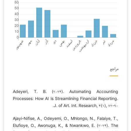
مراجع
Adeyeri, T. B. (۲۰۲۴). Automating Accounting
Processes: How AI is Streamlining Financial Reporting.
J. of Art. Int. Research, ۴(۱), ۷۲-۹۰.
Ajayi-Nifise, A., Odeyemi, O., Mhlongo, N., Falaiye, T.,
Elufioye, O., Awonuga, K., & Nwankwo, E. (۲۰۲۴). The