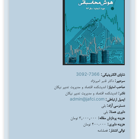
شاپای الکترونیکی:
3092-7366
سردبیر:
دکتر قنبر امیرنژاد
صاحب امتیاز:
اندیشکده اقتصاد و مدیریت تدبیر نیکان
ناشر:
اندیشکده اقتصاد و مدیریت تدبیر نیکان
ایمیل ارتباطی:
admin@jafci.com
دسترسی آزاد:
بلی
داوری همتا:
بلی
هزینه پردازش مقاله:
۳,۰۰۰,۰۰۰ تومان
هزینه داوری:
۴۰۰.۰۰۰ تومان
توالی انتشار:
فصلنامه