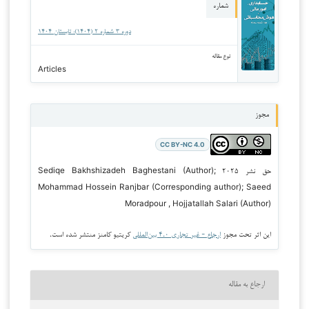
شماره
دوره ۳ شماره ۲ (۱۴۰۴): تابستان ۱۴۰۴
نوع مقاله
Articles
مجوز
CC BY-NC 4.0
حق نشر ۲۰۲۵ Sediqe Bakhshizadeh Baghestani (Author);
Mohammad Hossein Ranjbar (Corresponding author); Saeed
Moradpour , Hojjatallah Salari (Author)
این اثر تحت مجوز
ارجاع - غیر تجاری ۴.۰ بین‌المللی
کریتیو کامنز منتشر شده است.
ارجاع به مقاله