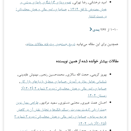
امید درخشانی, رضا تهرانی,
تصویرپردازی گزارشگری پایداری مبتنی بر
هوش مصنوعی تا افق ۱۴۱۴
,
حسابداری، امور مالی و هوش محاسباتی:
در دست انتشار
۱-۱۰ از ۲۶۷
بعدی
همچنین برای این مقاله می‌توانید
شروع جستجوی پیشرفته مقالات مشابه
.
مقالات بیشتر خوانده شده از همین نویسنده
بهروز کریمی, حجت الله سالاری, محمدحسین رنجبر, مهنوش عابدینی,
شناسایی عوامل مؤثر در آموزش حسابداری منطبق با نیازهای بازار کار
,
حسابداری، امور مالی و هوش محاسباتی: دوره ۳ شماره ۴ (۱۴۰۴):
زمستان ۱۴۰۴
احسان همت عبیری, مجتبی دستوری, سعید مرادپور,
طراحی مدل نوین
جهت ارزیابی کیفیت مدیریت ریسک بانک‌ها و تحلیل نقش آن در کاهش
هزینه سرمایه
,
حسابداری، امور مالی و هوش محاسباتی: دوره ۳ شماره ۳
(۲۰۲۵): پاییز ۱۴۰۴
صغری جعفری, حجت الله سالاری, علی امیری, سعید مرادپور,
تدوین