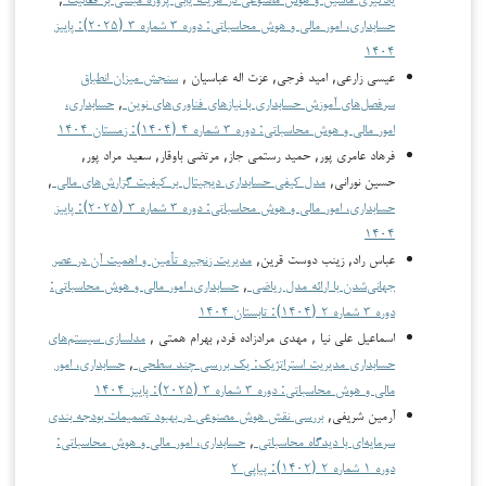
حسابداری، امور مالی و هوش محاسباتی: دوره ۳ شماره ۳ (۲۰۲۵): پاییز
۱۴۰۴
عیسی زارعی, امید فرجی, عزت اله عباسیان ,
سنجش میزان انطباق
سرفصل‌های آموزش حسابداری با نیازهای فناوری‌های نوین
,
حسابداری،
امور مالی و هوش محاسباتی: دوره ۳ شماره ۴ (۱۴۰۴): زمستان ۱۴۰۴
فرهاد عامری پور, حمید رستمی جاز, مرتضی باوقار, سعید مراد پور,
حسین نورانی,
مدل کیفی حسابداری دیجیتال بر کیفیت گزارش‌های مالی
,
حسابداری، امور مالی و هوش محاسباتی: دوره ۳ شماره ۳ (۲۰۲۵): پاییز
۱۴۰۴
عباس راد, زینب دوست قرین,
مدیریت زنجیره تأمین و اهمیت آن در عصر
جهانی‌شدن با ارائه مدل ریاضی
,
حسابداری، امور مالی و هوش محاسباتی:
دوره ۳ شماره ۲ (۱۴۰۴): تابستان ۱۴۰۴
اسماعیل علی نیا , مهدی مرادزاده فرد, بهرام همتی ,
مدلسازی سیستم‌های
حسابداری مدیریت استراتژیک: یک بررسی چند سطحی
,
حسابداری، امور
مالی و هوش محاسباتی: دوره ۳ شماره ۳ (۲۰۲۵): پاییز ۱۴۰۴
آرمین شریفی,
بررسی نقش هوش مصنوعی در بهبود تصمیمات بودجه بندی
سرمایه‌ای با دیدگاه محاسباتی
,
حسابداری، امور مالی و هوش محاسباتی:
دوره ۱ شماره ۲ (۱۴۰۲): پیاپی ۲