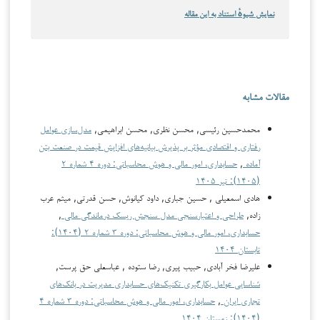
نمایش شیوهٔ استناد به این مقاله
مقالات مشابه
محمدحسین رئیسی, محسن نظری, محسن ابراهیمی,
مدل‌سازی عوامل
رفتاری و اقتصادی مؤثر بر پذیرش بیانیه‌های افزایش قیمت در صنعت بتن
آماده
,
حسابداری، امور مالی و هوش محاسباتی: دوره ۴ شماره ۲
(۱۴۰۵): تیر ۱۴۰۵
هادی اسمعیلی , حسین جباری, داود کیانوش, حسن قدرتی, میثم عرب
زاده,
طراحی و اعتبارسنجی مدل سنجش ریسک درماندگی مالی
,
حسابداری، امور مالی و هوش محاسباتی: دوره ۳ شماره ۲ (۱۴۰۴):
تابستان ۱۴۰۴
علیرضا فخر آبادی, حبیب پیری, رضا ستوده , عباسعلی حق پرست,
شناسایی عوامل بکارگیری تکنیک‌های حسابداری مدیریت در بانک‌های
تجاری ایران
,
حسابداری، امور مالی و هوش محاسباتی: دوره ۳ شماره ۴
(۱۴۰۴): زمستان ۱۴۰۴