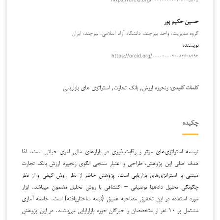
حسین حکیم پور
گروه مدیریت، واحد بیرجند، دانشگاه آزاد اسلامی، بیرجند، ایران
نویسنده
https://orcid.org/۰۰۰۰-۰۰۰۲-۰۸۲۶-۸۲۹۳
زنجیره ارزش, بانک تجارت, استراتژی های بازاریابی
کلمات کلیدی:
چکیده
توسعه استراتژی‌های مؤثر و رقابت‌پذیری در بازارهای مالی امری حیاتی است. لذا
هدف اصلی این پژوهش، طراحی و اعتبار سنجی الگوی زنجیره ارزش بانک تجارت
مبتنی بر استراتژی‌های بازاریابی است. پژوهش حاضر از نظر روش کیفی و از نظر
چگونگی تحلیل داده­ها توصیفی – اکتشافی با روش تحلیل مضمون می­باشد. ابزار
مورد استفاده در این تحقیق مصاحبه عمیق (نیمه ساختاریافته) است. جامعه آماری
مشتمل بر ۱۰ نفر از متخصصان و خبرگان حوزه بازارایابی می‌باشند. در این پژوهش