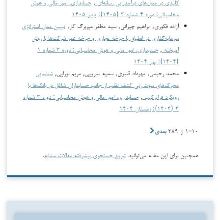
کلیدی در مدل‌های درآمدزایی رسانه‌ای
,
حسابداری، امور مالی و هوش
محاسباتی: دوره ۴ شماره ۳ (۱۴۰۵): پاییز ۱۴۰۵
آزاده فکوری, ابراهیم چیرانی, سید مظفر میربرگ کار,
تبیین مدل استراتژی
سرمایه‌گذاری در انطباق با چرخه تجاری و چرخه عمر شرکت‌ها با روش
آمیخته
,
حسابداری، امور مالی و هوش محاسباتی: دوره ۳ شماره ۱
(۱۴۰۴): بهار ۱۴۰۴
محمد رحیمی, مهرداد قنبری, سمیه سارویی, مریم نورایی,
شناسایی
محرک‌های سوت زنی کشف تقلب از جانب حسابداران شاغل در بانک‌ها با
رویکرد فراترکیب
,
حسابداری، امور مالی و هوش محاسباتی: دوره ۳ شماره
۴ (۱۴۰۴): زمستان ۱۴۰۴
۱-۱۰ از ۲۸۹
بعدی
همچنین برای این مقاله می‌توانید
شروع جستجوی پیشرفته مقالات مشابه
.