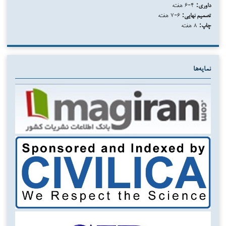
داوری:
۴-۶ هفته
تصمیم نهایی:
۶-۷ هفته
چاپ:
۸ هفته
نمایه‌ها