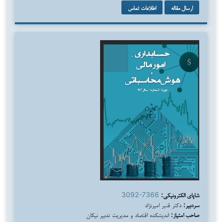
ارسال مقاله
اطلاعات تماس
شاپای الکترونیکی:
3092-7366
سردبیر:
دکتر قنبر امیرنژاد
صاحب امتیاز:
اندیشکده اقتصاد و مدیریت تدبیر نیکان