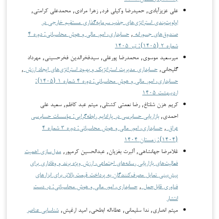
علی عزیزآبادی, حمیدرضا وکیلی فرد, زهرا مرادی, محمدعلی کرامتی,
اولویت‌بندی استراتژی‌های جذب سرمایه‌گذاری مستقیم خارجی در
صندوق‌های جسورانه
,
حسابداری، امور مالی و هوش محاسباتی: دوره ۴
شماره ۲ (۱۴۰۵): تیر ۱۴۰۵
میرسعید موسوی, محمدرضا پورعلی, سیدفخرالدین فخرحسینی, مهرداد
گلیجانی,
حسابداری مدیریت استراتژیک و بهبود استراتژی‌های ایجاد ارزش
,
حسابداری، امور مالی و هوش محاسباتی: دوره ۴ شماره ۱ (۱۴۰۵):
اردیبهشت ۱۴۰۵
کریم هزن شلتاغ, رضا نعمتی کشتلی, میثم عبد کاظم, سعید علی
احمدی,
بازاریابی حسابرسی در پارادایم رابطه‌گرایی: مؤسسات حسابرسی
عراق
,
حسابداری، امور مالی و هوش محاسباتی: دوره ۳ شماره ۴
(۱۴۰۴): زمستان ۱۴۰۴
غلامرضا جهانشاهی, آلبرت بغزیان, عبدالحسین کرمپور,
مدل‌سازی اهمیت
فعالیت‌های بازاریابی رسانه‌های اجتماعی، ارزش ویژه برند و وفاداری برای
پیش‌بینی تمایل مصرف‌کنندگان به پرداخت قیمت بالاتر برای ابزارهای
فناوری قابل‌حمل
,
حسابداری، امور مالی و هوش محاسباتی: در دست
انتشار
میثم انصاری, ندا سلیمانی, عطاءاله ابطحی, امید ارغیش,
شناسایی عناصر