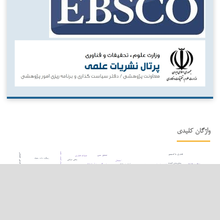
واژگان کلیدی
کشورهای صادرکننده نفت
فناوری بلاک‌چین
عوامل عملیاتی
تحلیل حس
تحولات فناوری
رویکرد داده بنیاد
بدهی دولتی
اشتغال
پیش‌بینی قیمت
کیفیت نهادی
روش رگرسیون آستانه¬ای
شفافیت اطلاعاتی
پردازش زبان طبیعی
گزارشگری یکپارچه
ریسک اعتباری
بورس کالای ایران
شفافیت مالی در مدیریت مالیات
عوامل قانونی
xbrl
کیفیت سود
عملکرد مالی
سیستم بانکی و رشد اقتصادی
تأثیر نامتقارن
ارتباط ارزشی اطلاعات حسابداری
مدل ترکیبی
فناوری‌های دیجیتال نوین
شفافیت مالی
نظریه داده‌بنیاد
بورس اوراق بهادار عراق
مؤسسات حسابرسی
کیفیت گزارشگری یکپارچه
گزارش‌های پایداری
عوامل فناورانه
یادگیری ماشین
عوامل راهبردی