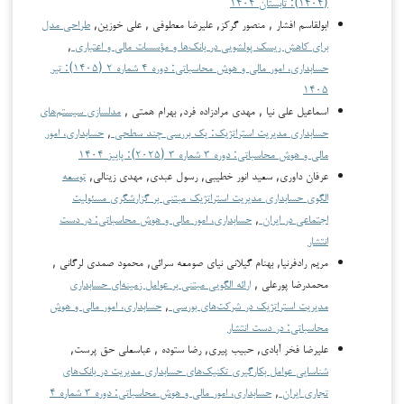
(۱۴۰۴): تابستان ۱۴۰۴
ابولقاسم افشار , منصور گرکز, علیرضا معطوفی , علی خوزین,
طراحی مدل
برای کاهش ریسک پولشویی در بانک‌ها و مؤسسات مالی و اعتباری
,
حسابداری، امور مالی و هوش محاسباتی: دوره ۴ شماره ۲ (۱۴۰۵): تیر
۱۴۰۵
اسماعیل علی نیا , مهدی مرادزاده فرد, بهرام همتی ,
مدلسازی سیستم‌های
حسابداری مدیریت استراتژیک: یک بررسی چند سطحی
,
حسابداری، امور
مالی و هوش محاسباتی: دوره ۳ شماره ۳ (۲۰۲۵): پاییز ۱۴۰۴
عرفان داوری, سعید انور خطیبی, رسول عبدی, مهدی زینالی,
توسعه
الگوی حسابداری مدیریت استراتژیک مبتنی بر گزارشگری مسئولیت
اجتماعی در ایران
,
حسابداری، امور مالی و هوش محاسباتی: در دست
انتشار
مریم رادفرنیا, بهنام گیلانی نیای صومعه سرائی, محمود صمدی لرگانی ,
محمدرضا پورعلی ,
ارائه الگویی مبتنی بر عوامل زمینه‌ای حسابداری
مدیریت استراتژیک در شرکت‌های بورسی
,
حسابداری، امور مالی و هوش
محاسباتی: در دست انتشار
علیرضا فخر آبادی, حبیب پیری, رضا ستوده , عباسعلی حق پرست,
شناسایی عوامل بکارگیری تکنیک‌های حسابداری مدیریت در بانک‌های
تجاری ایران
,
حسابداری، امور مالی و هوش محاسباتی: دوره ۳ شماره ۴