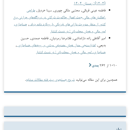
(۱۴۰۴): زمستان ۱۴۰۴
فاطمه عینی قربائی, مجتبی ملکی چوبری, سینا خردیار,
طراحی
راهکنش‌های مالی جهت اعمال حاکمیت شرکتی در نیروگاه‌های حرارتی برق
کشور از منظر مدیریت دارایی‌های فیزیکی با رویکرد داده بنیاد
,
حسابداری،
امور مالی و هوش محاسباتی: در دست انتشار
امیر آقاعلی زاده دارانداشی, غلامرضا زمردیان, فاطمه صمدی, حسین
بدیعی,
اعتبارسنجی مدل هوش مصنوعی مبتنی بر رویه‌های حسابداری
,
حسابداری، امور مالی و هوش محاسباتی: در دست انتشار
۱-۱۰ از ۲۶۲
بعدی
همچنین برای این مقاله می‌توانید
شروع جستجوی پیشرفته مقالات مشابه
.
زبان