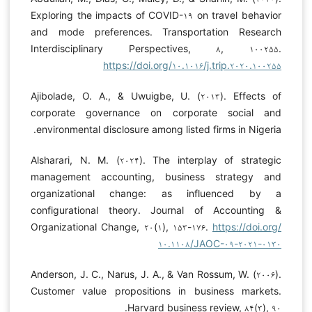
Exploring the impacts of COVID-۱۹ on travel behavior
and mode preferences. Transportation Research
Interdisciplinary Perspectives, ۸, ۱۰۰۲۵۵.
https://doi.org/۱۰.۱۰۱۶/j.trip.۲۰۲۰.۱۰۰۲۵۵
Ajibolade, O. A., & Uwuigbe, U. (۲۰۱۳). Effects of
corporate governance on corporate social and
environmental disclosure among listed firms in Nigeria.
Alsharari, N. M. (۲۰۲۴). The interplay of strategic
management accounting, business strategy and
organizational change: as influenced by a
configurational theory. Journal of Accounting &
Organizational Change, ۲۰(۱), ۱۵۳-۱۷۶.
https://doi.org/
۱۰.۱۱۰۸/JAOC-۰۹-۲۰۲۱-۰۱۳۰
Anderson, J. C., Narus, J. A., & Van Rossum, W. (۲۰۰۶).
Customer value propositions in business markets.
Harvard business review, ۸۴(۳), ۹۰.