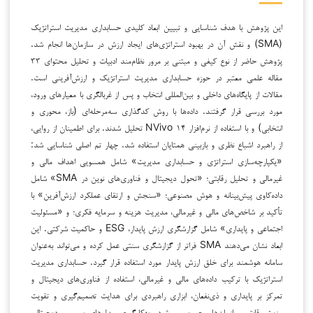
این پژوهش با هدف شناسایی و تبیین ابعاد کلیدی حسابداری مدیریت استراتژیک
(SMA) و نقش آن در بهبود استراتژی‌های ایجاد ارزش در سازمان‌ها انجام شد.
پژوهش حاضر از نوع کیفی و مبتنی بر مرور نظام‌مند ادبیات و تحلیل محتوای ۳۳
مقاله علمی معتبر در حوزه حسابداری مدیریت استراتژیک و ارزش‌آفرینی است.
مقالات از پایگاه‌های داخلی و بین‌المللی انتخاب و پس از غربالگری با معیارهای ورود،
مورد بررسی قرار گرفتند. داده‌ها با روش کدگذاری سه‌مرحله‌ای (باز، محوری و
انتخابی) و با استفاده از نرم‌افزار NVivo ۱۴ تحلیل شدند. برای اطمینان از روایی،
از راهبرد اشباع نظری و بازبینی همتایان استفاده شد. چهار تم اصلی شناسایی شد:
«یکپارچه‌سازی استراتژی و حسابداری مدیریت» شامل همسویی اهداف مالی و
غیرمالی و تحلیل رقابتی؛ «تحول دیجیتال و فناوری‌های نوین در SMA» شامل
داده‌کاوی پیش‌بینانه و هوش مصنوعی؛ «سنجش و ارتقای عملکرد ارزش‌آفرین» با
تأکید بر شاخص‌های مالی و غیرمالی، مدیریت هزینه و سرمایه فکری؛ و «مسئولیت
اجتماعی و پایداری» شامل گزارشگری ارزش پایدار، ESG و حاکمیت شرکتی. این
ابعاد نشان می‌دهند SMA فراتر از گزارشگری سنتی عمل کرده و می‌تواند به‌عنوان
سامانه هوشمند برای خلق ارزش پایدار مورد استفاده قرار گیرد. حسابداری مدیریت
استراتژیک با ترکیب داده‌های مالی و غیرمالی، استفاده از فناوری‌های دیجیتال و
تمرکز بر پایداری و ذی‌نفعان، ابزاری راهبردی برای هدایت تصمیم‌گیری و تقویت
مزیت رقابتی سازمان‌ها محسوب می‌شود. به‌کارگیری مدل‌های بومی و دیجیتالی