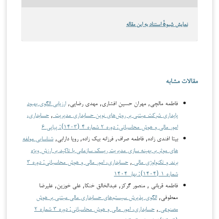
نمایش شیوهٔ استناد به این مقاله
مقالات مشابه
فاطمه مالچی, مهران حسین افشاری, مهدی رضایی,
ارزیابی الگوی بهبود
پایداری شرکت مبتنی بر روش‌های نوین حسابداری مدیریت
,
حسابداری،
امور مالی و هوش محاسباتی: دوره ۲ شماره ۴ (۱۴۰۳): پیاپی ۶
بیتا افندی زاده, فاطمه صراف, فرزانه بیک زاده, رویا دارابی,
شناسایی مولفه
های موثر بر بهینه سازی مدیریت ریسک سازمانی با تاکید بر ارزش ویژه
برند و تکنولوژی مالی
,
حسابداری، امور مالی و هوش محاسباتی: دوره ۳
شماره ۱ (۱۴۰۴): بهار ۱۴۰۴
فاطمه قربانی , منصور گرکز, عبدالخالق خنکا, علی خوزین, علیرضا
معطوفی,
الگوی پذیرش سیستم‌های حسابداری مالی مبتنی بر هوش
مصنوعی
,
حسابداری، امور مالی و هوش محاسباتی: دوره ۳ شماره ۲