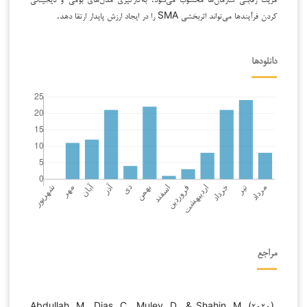
کردن فرآیندها می‌تواند اثربخشی SMA را در ایجاد ارزش پایدار ارتقا دهد.
دانلودها
مراجع
Abdullah, M., Dias, C., Muley, D., & Shahin, M. (۲۰۲۰).