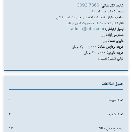
شاپای الکترونیکی:
3092-7366
سردبیر:
دکتر قنبر امیرنژاد
صاحب امتیاز:
اندیشکده اقتصاد و مدیریت تدبیر نیکان
ناشر:
اندیشکده اقتصاد و مدیریت تدبیر نیکان
ایمیل ارتباطی:
admin@jafci.com
دسترسی آزاد:
بلی
داوری همتا:
بلی
هزینه پردازش مقاله:
۳,۰۰۰,۰۰۰ تومان
هزینه داوری:
۴۰۰.۰۰۰ تومان
توالی انتشار:
فصلنامه
جدول اطلاعات
تعداد دوره‌ها
۱
تعداد شماره‌ها
۳
درصد پذیرش مقالات
۱۳