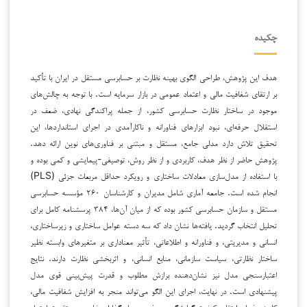
چکیده
هدف این پژوهش، طراحی الگوی بهینه نظارت بر حسابرسی مستقل در ایران با تأکید
بر ارتقای شفافیت مالی و اعتماد عمومی در بازار سرمایه است. با توجه به چالش‌های
موجود در ساختار نظارت حسابرسی کشور، از جمله پراکندگی نهادی، ضعف در
استقلال حرفه‌ای، نبود ابزارهای فناورانه و ناکارآمدی در اجرای استانداردها، این
تحقیق تلاش دارد مدلی جامع، مستقل و مبتنی بر فناوری‌های نوین ارائه دهد.
پژوهش حاضر از نظر هدف، کاربردی و از نظر روش، توصیفی-پیمایشی و کمی بوده و
با استفاده از مدل‌سازی معادلات ساختاری و رویکرد حداقل مربعات جزئی (PLS)
انجام شده است. جامعه آماری شامل مدیران و کارشناسان ۲۶۰ مؤسسه حسابرسی
مستقل و سازمان حسابرسی کشور بوده که از میان آن‌ها، ۳۸۴ پرسشنامه کامل برای
تحلیل انتخاب گردید. یافته‌ها نشان داد که سه دسته عوامل ساختاری و زیرساختاری،
انسانی و مدیریتی، و فناورانه و اطلاعاتی، تأثیر معناداری بر متغیرهای وابسته نظیر
ساختار نظارتی، سیاست سازمانی، منابع انسانی، و اثربخشی نظارت دارند. نتایج
اعتبارسنجی مدل نیز نشان‌دهنده برازش مطلوب و قدرت پیش‌بینی قوی مدل
پیشنهادی است. در نهایت، اجرای این الگو می‌تواند منجر به افزایش شفافیت مالی،
کاهش فساد، ارتقای کیفیت گزارشگری، جذب سرمایه‌گذاران خارجی، و تقویت اعتماد