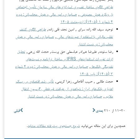
طراحی الگوی ساختار تفسیری استراتژی‌های مالی سازمان تأمین اجتماعی
با رویکرد هوش مصنوعی
,
حسابداری، امور مالی و هوش محاسباتی: دوره
۴ شماره ۱ (۱۴۰۵): اردیبهشت ۱۴۰۵
توحید سیف الله زاده سرای , امین نجف قلی زاده,
طراحی الگوی کشف
تقلب مالیاتی با استفاده از صورت‌های مالی
,
حسابداری، امور مالی و هوش
محاسباتی: در دست انتشار
رضا ستوده, علیرضا هیراد, عباسعلی حق پرست, حجت الله زرهی,
تحلیل
اثرات تغییرات استانداردهای IFRS بر ساختار ترازنامه و نسبت‌های
نقدینگی بانک‌ها
,
حسابداری، امور مالی و هوش محاسباتی: دوره ۴ شماره
۳ (۱۴۰۵): پاییز ۱۴۰۵
حجت طالبی , حبیب آقاجانی, زهرا کریمی,
تأثیر رشد اقتصادی بر ریسک
اعتباری بانک‌های ایران: شواهدی از رهیافت غیرخطی رگرسیون انتقال
ملایم
,
حسابداری، امور مالی و هوش محاسباتی: در دست انتشار
۱۱-۲۰ از ۲۱۰
بعدی
قبلی
همچنین برای این مقاله می‌توانید
شروع جستجوی پیشرفته مقالات مشابه
.