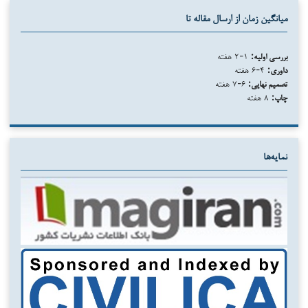
میانگین زمان از ارسال مقاله تا
بررسی اولیه:
۱-۲ هفته
داوری:
۴-۶ هفته
تصمیم نهایی:
۶-۷ هفته
چاپ:
۸ هفته
نمایه‌ها