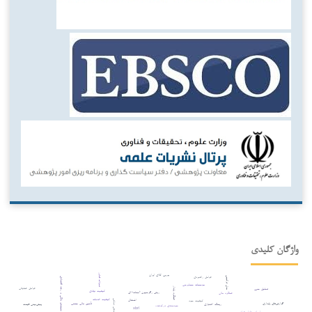
واژگان کلیدی
تحولات فناوری
بورس کالای ایران
عوامل راهبردی
مدل ترکیبی
سیستم بانکی و رشد اقتصادی
مؤسسات حسابرسی
عملکرد پایدار
عوامل عملیاتی
تحلیل حس
کیفیت نهادی
روش رگرسیون آستانه¬ای
عملکرد مالی
کیفیت خدمات
اشتغال
کیفیت سود
بدهی دولتی
گزارش‌های پایداری
تأمین مالی جمعی
پیش‌بینی قیمت
ریسک اعتباری
سودمندی درک‌شده
xbrl
بورس اوراق بهادار عراق