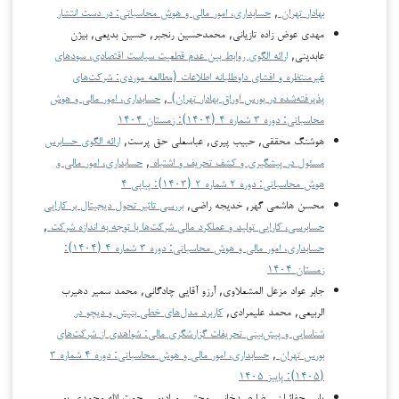
بهادار تهران
,
حسابداری، امور مالی و هوش محاسباتی: در دست انتشار
مهدی عوض زاده تازیانی, محمدحسین رنجبر, حسین بدیعی, بیژن
عابدینی,
ارائه الگوی روابط بین عدم قطعیت سیاست اقتصادی، سودهای
غیرمنتظره و افشای داوطلبانه اطلاعات (مطالعه موردی: شرکت‌های
پذیرفته‌شده در بورس اوراق بهادار تهران)
,
حسابداری، امور مالی و هوش
محاسباتی: دوره ۳ شماره ۴ (۱۴۰۴): زمستان ۱۴۰۴
هوشنگ محققی, حبیب پیری, عباسعلی حق پرست,
ارائه الگوی حسابرس
مسئول در پیشگیری و کشف تحریف و اشتباه
,
حسابداری، امور مالی و
هوش محاسباتی: دوره ۲ شماره ۲ (۱۴۰۳): پیاپی ۴
محسن هاشمی‌ گهر, خدیجه راضی,
بررسی تاثیر تحول دیجیتال بر کارایی
حسابرسی، کارایی تولید و عملکرد مالی شرکت‌ها با توجه به اندازه شرکت
,
حسابداری، امور مالی و هوش محاسباتی: دوره ۳ شماره ۴ (۱۴۰۴):
زمستان ۱۴۰۴
جابر عواد مزعل المشعلاوی, آرزو آقایی چادگانی, محمد سمير دهيرب
الربيعي, محمد علیمرادی,
کاربرد مدل‌های خطی بنیش و دیچو در
شناسایی و پیش‌بینی تحریفات گزارشگری مالی: شواهدی از شرکت‌های
بورس تهران
,
حسابداری، امور مالی و هوش محاسباتی: دوره ۴ شماره ۳
(۱۴۰۵): پاییز ۱۴۰۵
یاسر جفائیان, رضا صیدخانی, مجتبی مرادپور, رحمت الله محمدی پور,