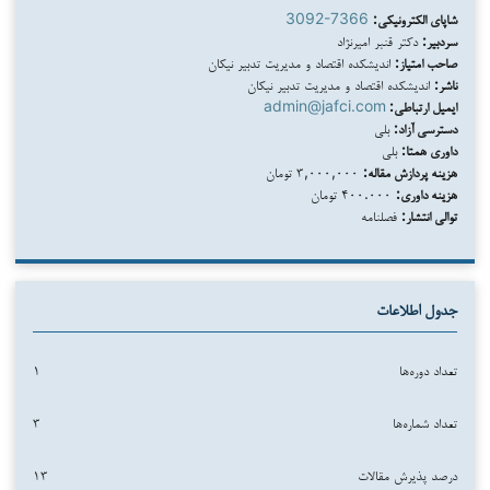
شاپای الکترونیکی:
3092-7366
سردبیر:
دکتر قنبر امیرنژاد
صاحب امتیاز:
اندیشکده اقتصاد و مدیریت تدبیر نیکان
ناشر:
اندیشکده اقتصاد و مدیریت تدبیر نیکان
ایمیل ارتباطی:
admin@jafci.com
دسترسی آزاد:
بلی
داوری همتا:
بلی
هزینه پردازش مقاله:
۳,۰۰۰,۰۰۰ تومان
هزینه داوری:
۴۰۰.۰۰۰ تومان
توالی انتشار:
فصلنامه
جدول اطلاعات
تعداد دوره‌ها
۱
تعداد شماره‌ها
۳
درصد پذیرش مقالات
۱۳