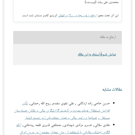
محمدی, علی بیات (نویسنده)
این اثر تحت مجوز
ارجاع - غیر تجاری ۴.۰ بین‌المللی
کریتیو کامنز منتشر شده است.
ارجاع به مقاله
نمایش شیوهٔ استناد به این مقاله
مقالات مشابه
حسن حاجی زاده اردکانی , علی تقوی مقدم, روح الله رحمانی,
تأثیر
افزایش استقلال هیات مدیره بر کیفیت گزارشگری مالی و تلاش حسابرسان
مستقل
,
حسابداری، امور مالی و هوش محاسباتی: در دست انتشار
هادی ملائی, خسرو مرادی شهدادی, مصطفی قنبری قلعه رودخانی,
ارائه
الگوی اجتناب مالیاتی با استفاده از روش تحلیل مضمون در بورس اوراق