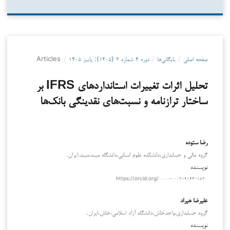
صفحه اصلی
/
بایگانی‌ها
/
دوره ۴ شماره ۳ (۱۴۰۵): پاییز ۱۴۰۵
/
Articles
تحلیل اثرات تغییرات استانداردهای IFRS بر
ساختار ترازنامه و نسبت‌های نقدینگی بانک‌ها
رضا ستوده
گروه مالی و حسابداری،دانشکده علوم انسانی،دانشگاه میبد،میبد،ایران.
نویسنده
https://orcid.org/۰۰۰۰-۰۰۰۲-۹۱۴۳-۱۸۲۰
علیرضا هیراد
گروه حسابداری،واحدخاش،دانشگاه آزاد اسلامی،خاش،ایران.
نویسنده