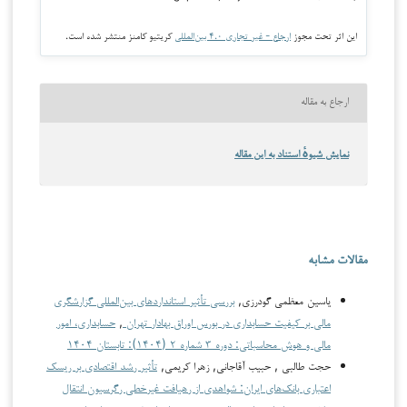
این اثر تحت مجوز
ارجاع - غیر تجاری ۴.۰ بین‌المللی
کریتیو کامنز منتشر شده است.
ارجاع به مقاله
نمایش شیوهٔ استناد به این مقاله
مقالات مشابه
یاسین معظمی گودرزی,
بررسی تأثیر استانداردهای بین‌المللی گزارشگری
مالی بر کیفیت حسابداری در بورس اوراق بهادار تهران
,
حسابداری، امور
مالی و هوش محاسباتی: دوره ۳ شماره ۲ (۱۴۰۴): تابستان ۱۴۰۴
حجت طالبی , حبیب آقاجانی, زهرا کریمی,
تأثیر رشد اقتصادی بر ریسک
اعتباری بانک‌های ایران: شواهدی از رهیافت غیرخطی رگرسیون انتقال