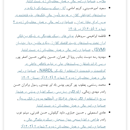
ملایم
,
حسابداری، امور مالی و هوش محاسباتی: در دست انتشار
سعید امیرحسینی, کریم امامی,
آثار ریسک سیستماتیک با تکیه بر
سیاست‌های احتیاطی کلان بر هزینه تأمین مالی بانک‌های پذیرفته‌شده در
بورس اوراق بهادار تهران
,
حسابداری، امور مالی و هوش محاسباتی: دوره ۴
شماره ۲ (۱۴۰۵): تیر ۱۴۰۵
فاطمه ابراهیمی سروعلیا,
پویایی‌های ریسک نقدینگی در شبکه بین‌بانکی
ایران تحت سیاست‌های تثبیت اقتصاد کلان: رویکرد ماشین بردار پشتیبان
(SVM)
,
حسابداری، امور مالی و هوش محاسباتی: در دست انتشار
مهدیه رمه دوست بناب, رویا ال عمران, حسین پناهی, حسین اصغر پور,
بررسی اثرات نامتقارن سیاست‌های پولی بر تولید ناخالص داخلی در
کوتاه‌مدت و بلندمدت با استفاده از تکنیک NARDL
,
حسابداری، امور
مالی و هوش محاسباتی: دوره ۳ شماره ۴ (۱۴۰۴): زمستان ۱۴۰۴
محمد رستمی, یعقوب پور کریم, یونس باد اور نهندی, رسول برادران حسن
زاده, مهدی زینالی,
ارائه الگوی پیش‌بینی ریسک اعتباری مبتنی بر هشدار
سریع با استفاده از الگوریتم‌های فراابتکاری (مطالعه موردی: بانک سپه)
,
حسابداری، امور مالی و هوش محاسباتی: در دست انتشار
هادی اسمعیلی , حسین جباری, داود کیانوش, حسن قدرتی, میثم عرب
زاده,
طراحی و اعتبارسنجی مدل سنجش ریسک درماندگی مالی
,
حسابداری، امور مالی و هوش محاسباتی: دوره ۳ شماره ۲ (۱۴۰۴):