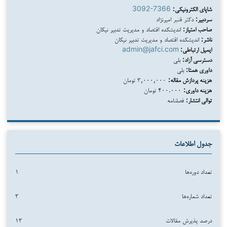
شاپای الکترونیکی:
3092-7366
سردبیر:
دکتر قنبر امیرنژاد
صاحب امتیاز:
اندیشکده اقتصاد و مدیریت تدبیر نیکان
ناشر:
اندیشکده اقتصاد و مدیریت تدبیر نیکان
ایمیل ارتباطی:
admin@jafci.com
دسترسی آزاد:
بلی
داوری همتا:
بلی
هزینه پردازش مقاله:
۳,۰۰۰,۰۰۰ تومان
هزینه داوری:
۴۰۰.۰۰۰ تومان
توالی انتشار:
فصلنامه
جدول اطلاعات
تعداد دوره‌ها
۱
تعداد شماره‌ها
۳
درصد پذیرش مقالات
۱۳