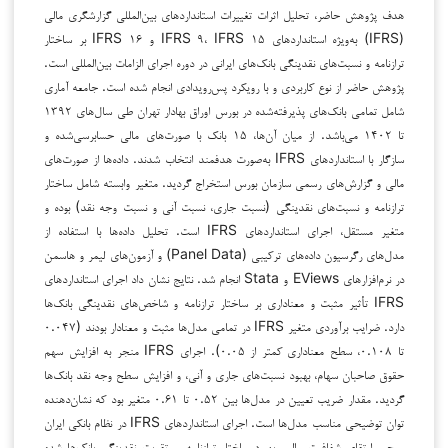
هدف پژوهش حاضر، تحلیل اثرات تغییرات استانداردهای بین‌المللی گزارشگری مالی
(IFRS) به‌ویژه استانداردهای IFRS ۹، IFRS ۱۵ و IFRS ۱۶ بر ساختار
ترازنامه و نسبت‌های نقدینگی بانک‌های ایرانی در دوره اجرای الزامات بین‌المللی است.
پژوهش حاضر از نوع کاربردی و با رویکرد پس‌رویدادی انجام شده است. جامعه آماری
شامل تمامی بانک‌های پذیرفته‌شده در بورس اوراق بهادار تهران طی سال‌های ۱۳۹۲
تا ۱۴۰۲ می‌باشد. از میان آن‌ها، ۱۵ بانک با صورت‌های مالی حسابرسی‌شده و
سازگار با استانداردهای IFRS به‌صورت هدفمند انتخاب شدند. داده‌ها از صورت‌های
مالی و گزارش‌های رسمی سازمان بورس استخراج گردید. متغیر وابسته شامل ساختار
ترازنامه و نسبت‌های نقدینگی (نسبت جاری، نسبت آنی و نسبت وجه نقد) بوده و
متغیر مستقل، اجرای استانداردهای IFRS است. تحلیل داده‌ها با استفاده از
مدل‌های رگرسیون داده‌های ترکیبی (Panel Data) و آزمون‌های لیمر و هاسمن
در نرم‌افزارهای EViews و Stata انجام شد. نتایج نشان داد اجرای استانداردهای
IFRS تأثیر مثبت و معناداری بر ساختار ترازنامه و شاخص‌های نقدینگی بانک‌ها
دارد. ضرایب برآوردی متغیر IFRS در تمامی مدل‌ها مثبت و معنادار بودند (۰.۰۴۷
تا ۰.۱۰۸، سطح معناداری کمتر از ۰.۰۵). اجرای IFRS منجر به افزایش سهم
حقوق صاحبان سهام، بهبود نسبت‌های جاری و آنی، و افزایش سطح وجه نقد بانک‌ها
گردید. مقدار ضریب تعیین در مدل‌ها بین ۰.۵۲ تا ۰.۶۱ متغیر بود که نشان‌دهنده
توان توضیحی مناسب مدل‌ها است. اجرای استانداردهای IFRS در نظام بانکی ایران
موجب ارتقای شفافیت مالی، بهبود ساختار ترازنامه، و تقویت نقدینگی بانک‌ها شده