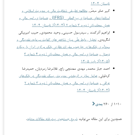
تابستان ۱۴۰۴
کبیر صابر مبصّر,
مطالعه تطبیقی شفافیت مالی در مدیریت اسلامی و
استانداردهای حسابداری بین‌المللی (IFRS)
,
حسابداری، امور مالی و
هوش محاسباتی: دوره ۳ شماره ۲ (۱۴۰۴): تابستان ۱۴۰۴
ابراهیم آذرکمند , سیدرسول حسینی, وحید محمودی, حبیب امیربیکی
لنگرودی,
تحلیل روابط علّی میان شاخص‌های کفایت سرمایه، نقدینگی و
سودآوری بانک‌ها در چارچوب مقررات نظارتی بانک مرکزی ایران با رویکرد
دیمتل
,
حسابداری، امور مالی و هوش محاسباتی: دوره ۴ شماره ۳
(۱۴۰۵): پاییز ۱۴۰۵
احمد جبار محمد, مهدی معدنچی زاج, غلامرضا زمردیان, حمیدرضا
کردلوئی,
عوامل مؤثر بر اثربخشی مدیریت ریسک نقدینگی در بانک‌های
عراقی
,
حسابداری، امور مالی و هوش محاسباتی: دوره ۳ شماره ۲
(۱۴۰۴): تابستان ۱۴۰۴
۱-۱۰ از ۲۶۰
بعدی
همچنین برای این مقاله می‌توانید
شروع جستجوی پیشرفته مقالات مشابه
.