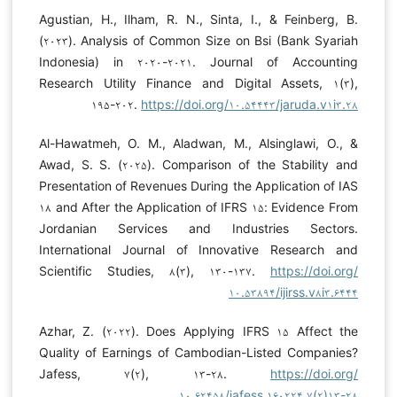
Agustian, H., Ilham, R. N., Sinta, I., & Feinberg, B.
(۲۰۲۳). Analysis of Common Size on Bsi (Bank Syariah
Indonesia) in ۲۰۲۰-۲۰۲۱. Journal of Accounting
Research Utility Finance and Digital Assets, ۱(۳),
۱۹۵-۲۰۲.
https://doi.org/۱۰.۵۴۴۴۳/jaruda.v۱i۳.۲۸
Al-Hawatmeh, O. M., Aladwan, M., Alsinglawi, O., &
Awad, S. S. (۲۰۲۵). Comparison of the Stability and
Presentation of Revenues During the Application of IAS
۱۸ and After the Application of IFRS ۱۵: Evidence From
Jordanian Services and Industries Sectors.
International Journal of Innovative Research and
Scientific Studies, ۸(۳), ۱۳۰-۱۳۷.
https://doi.org/
۱۰.۵۳۸۹۴/ijirss.v۸i۳.۶۴۴۴
Azhar, Z. (۲۰۲۲). Does Applying IFRS ۱۵ Affect the
Quality of Earnings of Cambodian-Listed Companies?
Jafess, ۷(۲), ۱۳-۲۸.
https://doi.org/
۱۰.۶۲۴۵۸/jafess.۱۶۰۲۲۴.۷(۲)۱۳-۲۸