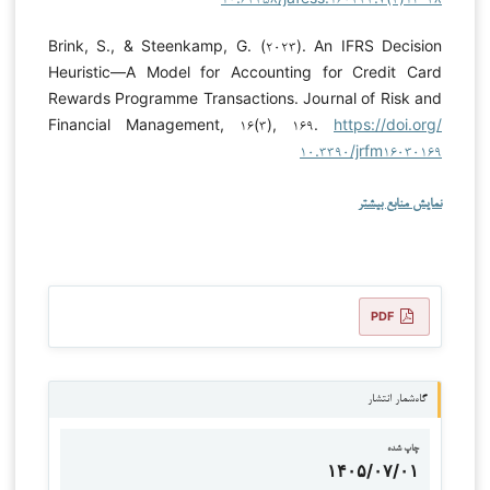
Brink, S., & Steenkamp, G. (۲۰۲۳). An IFRS Decision
Heuristic—A Model for Accounting for Credit Card
Rewards Programme Transactions. Journal of Risk and
Financial Management, ۱۶(۳), ۱۶۹.
https://doi.org/
۱۰.۳۳۹۰/jrfm۱۶۰۳۰۱۶۹
نمایش منابع بیشتر
PDF
گاه‌شمار انتشار
چاپ شده
۱۴۰۵/۰۷/۰۱