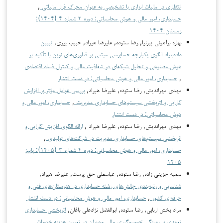
انتظاری در مالیات ابزاری با تشخیصی به عنوان محرک فرار مالیاتی
,
حسابداری، امور مالی و هوش محاسباتی: دوره ۳ شماره ۴ (۱۴۰۴):
زمستان ۱۴۰۴
بهاره برآهوئی پیرنیا, رضا ستوده, علیرضا هیراد, حبیب پیری,
تبیین
داده‌بنیاد الگوی یکپارچه حسابرسی مبتنی بر فناوری‌های نوین با تأکید بر
هوش مصنوعی و تحلیل شبکه‌ای در شفافیت مالی و کنترل فساد اقتصادی
,
حسابداری، امور مالی و هوش محاسباتی: در دست انتشار
مهدي مهراندیش, رضا ستوده, علیرضا هیراد,
بررسی عوامل مؤثر بر افزایش
کارایی و اثربخشی سیستم‌های حسابداری مدیریت
,
حسابداری، امور مالی و
هوش محاسباتی: در دست انتشار
مهدي مهراندیش, رضا ستوده, علیرضا هیراد ,
ارائه الگوی افزایش کارایی و
اثربخشی سیستم‌های حسابداری مدیریت در شرکت‌های تولیدی
,
حسابداری، امور مالی و هوش محاسباتی: دوره ۴ شماره ۳ (۱۴۰۵): پاییز
۱۴۰۵
سمیه جزینی زاده, رضا ستوده, عباسعلی حق پرست, علیرضا هیراد,
شناسایی و رتبه‌بندی چالش‌های رشته حسابداری در هنرستان‌های فنی و
حرفه‌ای کشور
,
حسابداری، امور مالی و هوش محاسباتی: در دست انتشار
مراد بخش اربابی, رضا ستوده, ابوالفضل نژادعلی باغان,
اثربخشی حسابداری
تعهدی بر بهینگی تصمیم‌گیری مالی مدیران در تعیین هزینه خدمات