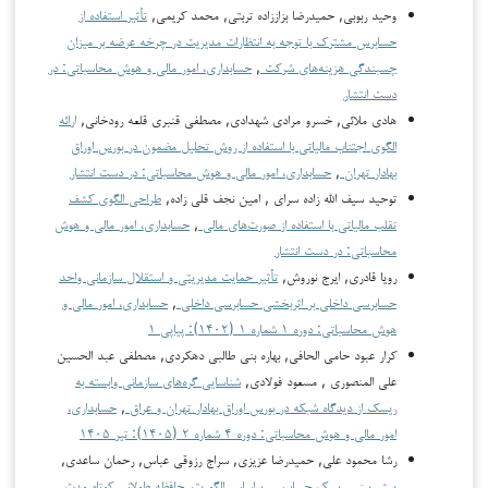
وحید ربوبی, حمیدرضا بزاززاده تربتی, محمد کریمی,
تأثیر استفاده از
حسابرس مشترک با توجه به انتظارات مدیریت در چرخه عرضه بر میزان
چسبندگی هزینه‌های شرکت
,
حسابداری، امور مالی و هوش محاسباتی: در
دست انتشار
هادی ملائی, خسرو مرادی شهدادی, مصطفی قنبری قلعه رودخانی,
ارائه
الگوی اجتناب مالیاتی با استفاده از روش تحلیل مضمون در بورس اوراق
بهادار تهران
,
حسابداری، امور مالی و هوش محاسباتی: در دست انتشار
توحید سیف الله زاده سرای , امین نجف قلی زاده,
طراحی الگوی کشف
تقلب مالیاتی با استفاده از صورت‌های مالی
,
حسابداری، امور مالی و هوش
محاسباتی: در دست انتشار
رویا قادری, ایرج نوروش,
تأثیر حمایت مدیریتی و استقلال سازمانی واحد
حسابرسی داخلی بر اثربخشی حسابرسی داخلی
,
حسابداری، امور مالی و
هوش محاسباتی: دوره ۱ شماره ۱ (۱۴۰۲): پیاپی ۱
کرار عبود حامی الحافی, بهاره بنی طالبی دهکردی, مصطفى عبد الحسين
علي المنصوري , مسعود فولادی,
شناسایی گره‌های سازمانی وابسته به
ریسک از دیدگاه شبکه در بورس اوراق بهادار تهران و عراق
,
حسابداری،
امور مالی و هوش محاسباتی: دوره ۴ شماره ۲ (۱۴۰۵): تیر ۱۴۰۵
رشا محمود علي, حمیدرضا عزیزی, سراج رزوقی عباس, رحمان ساعدی,
پیش بینی ریسک حسابرسی براساس الگوریتم حافظه طولانی کوتاه مدت