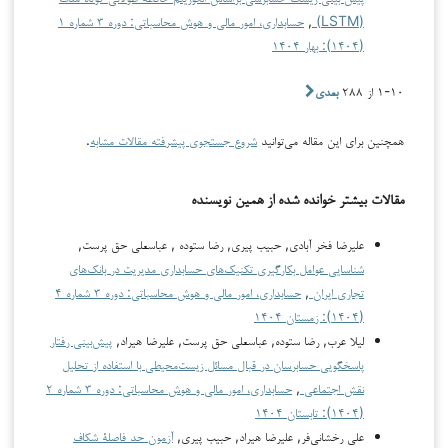
(LSTM)
,
حسابداری، امور مالی و هوش محاسباتی: دوره ۳ شماره ۱
(۱۴۰۴): بهار ۱۴۰۴
۱-۱۰ از ۲۸۸
بعدی
همچنین برای این مقاله می‌توانید
شروع جستجوی پیشرفته مقالات مشابه
.
مقالات بیشتر خوانده شده از همین نویسنده
علیرضا فخر آبادی, حبیب پیری, رضا ستوده , عباسعلی حق پرست,
شناسایی عوامل بکارگیری تکنیک‌های حسابداری مدیریت در بانک‌های
تجاری ایران
,
حسابداری، امور مالی و هوش محاسباتی: دوره ۳ شماره ۴
(۱۴۰۴): زمستان ۱۴۰۴
لیلا عرب, رضا ستوده, عباسعلی حق پرست, علیرضا هیراد,
پیش‌بینی رفتار
پاسخگویی حسابرسان در قبال مسائل زیست‌محیطی با استفاده از تحلیل
نقش اجتماعی
,
حسابداری، امور مالی و هوش محاسباتی: دوره ۳ شماره ۲
(۱۴۰۴): تابستان ۱۴۰۴
علی رخشانی‌فر, علیرضا هیراد, حبیب پیری,
آزمون حد فاصلۀ شکاف