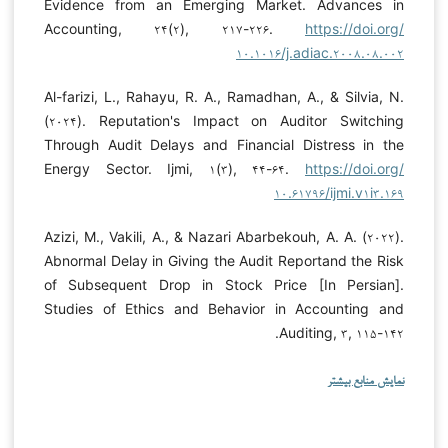
Evidence from an Emerging Market. Advances in
Accounting, ۲۴(۲), ۲۱۷-۲۲۶.
https://doi.org/
۱۰.۱۰۱۶/j.adiac.۲۰۰۸.۰۸.۰۰۲
Al-farizi, L., Rahayu, R. A., Ramadhan, A., & Silvia, N.
(۲۰۲۴). Reputation's Impact on Auditor Switching
Through Audit Delays and Financial Distress in the
Energy Sector. Ijmi, ۱(۳), ۴۴-۶۴.
https://doi.org/
۱۰.۶۱۷۹۶/ijmi.v۱i۳.۱۶۹
Azizi, M., Vakili, A., & Nazari Abarbekouh, A. A. (۲۰۲۲).
Abnormal Delay in Giving the Audit Reportand the Risk
of Subsequent Drop in Stock Price [In Persian].
Studies of Ethics and Behavior in Accounting and
Auditing, ۳, ۱۱۵-۱۴۲.
نمایش منابع بیشتر