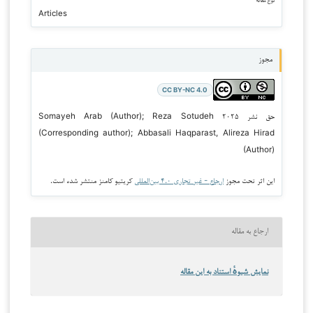
نوع مقاله
Articles
مجوز
CC BY-NC 4.0
حق نشر ۲۰۲۵ Somayeh Arab (Author); Reza Sotudeh
(Corresponding author); Abbasali Haqparast, Alireza Hirad
(Author)
این اثر تحت مجوز
ارجاع - غیر تجاری ۴.۰ بین‌المللی
کریتیو کامنز منتشر شده است.
ارجاع به مقاله
نمایش شیوهٔ استناد به این مقاله