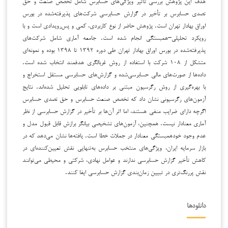
هدف این پژوهش بررسی تأثیر ویژگی‌های حسابرس شامل تخصص صنعت و حق
تصدی حسابرس بر تأخیر در گزارش حسابرسی شرکت‌های پذیرفته‌شده در بورس
اوراق بهادار تهران است. پژوهش حاضر از نوع کاربردی، کمی و پس‌رویدادی است و با
رویکرد تحلیلی–همبستگی انجام شده است. جامعه آماری شامل شرکت‌های
پذیرفته‌شده در بورس اوراق بهادار تهران طی دوره ۱۳۹۲ تا ۱۳۹۸ بوده و نمونه‌ای
متشکل از ۱۰۸ شرکت با استفاده از روش غربالگری هدفمند انتخاب شده است.
داده‌ها از صورت‌های مالی حسابرسی‌شده و گزارش‌های حسابرسی مستقل استخراج و
با بهره‌گیری از روش رگرسیون مبتنی بر داده‌های تابلویی تحلیل شده‌اند. نتایج
آزمون‌های رگرسیونی نشان داد که تخصص صنعت حسابرس و حق تصدی حسابرس
اگرچه دارای ضرایب منفی هستند، اما اثر آن‌ها بر تأخیر در گزارش حسابرسی از نظر
آماری معنادار نیست. همچنین، آزمون‌های تشخیصی بیانگر برازش قابل قبول مدل و
عدم وجود خودهمبستگی معنادار در جملات خطا است. یافته‌ها نشان می‌دهد که در
بازار سرمایه ایران، ویژگی‌های منتخب حسابرس به‌تنهایی نقش تعیین‌کننده‌ای در
کاهش تأخیر گزارش حسابرسی ندارند و عوامل نهادی، شرکتی و محیطی می‌توانند
نقش پررنگ‌تری در تبیین زمان‌بندی گزارش حسابرسی ایفا کنند.
دانلودها