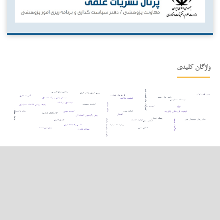
واژگان کلیدی
کشورهای صادرکننده نفت
پردازش زبان طبیعی
بورس اوراق بهادار عراق
بورس کالای ایران
گزارش‌های پایداری
تأثیر نامتقارن
تأمین مالی جمعی
سیستم بانکی و رشد اقتصادی
کیفیت اطلاعات
مؤسسات حسابرسی
سودمندی درک‌شده
بدهی دولتی
کیفیت سیستم
ارتباط ارزشی اطلاعات حسابداری
کیفیت سود
xbrl
عوامل عملیاتی
مدل ترکیبی
عملکرد پایدار
کیفیت گزارشگری یکپارچه
کیفیت نهادی
گزارشگری یکپارچه
اشتغال
روش رگرسیون آستانه¬ای
ریسک اعتباری
فناوری‌های دیجیتال نوین
شفافیت مالی در مدیریت مالیات
کیفیت خدمات
عوامل قانونی
یادگیری ماشین
عملکرد مالی
تناسب وظیفه–فناوری
رویکرد داده بنیاد
پیش‌بینی قیمت
تحلیل حس
تحولات فناوری