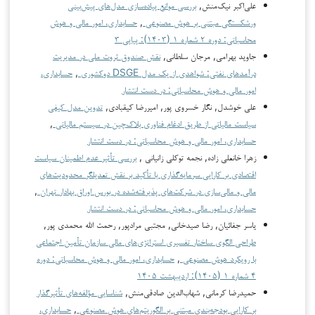
علی‌اکبر نیک‌منش,
بررسی موانع پیاده‌سازی مدل‌های پیش‌بینی
ورشکستگی مبتنی بر هوش مصنوعی
,
حسابداری، امور مالی و هوش
محاسباتی: دوره ۲ شماره ۱ (۱۴۰۳): پیاپی ۳
جاوید بهرامی, مرجان سلطانی,
نقش صندوق ثروت ملی در مدیریت
درآمدهای نفتی: شواهدی از یک مدل DSGE دوکشوری
,
حسابداری،
امور مالی و هوش محاسباتی: در دست انتشار
علی خوشدل, نگار خسروی پور, اميررضا كيقبادي,
تدوین مدل کیفی
سیاست مالیاتی از طریق ادغام فناوری بلاک‌چین در سیستم مالیاتی
,
حسابداری، امور مالی و هوش محاسباتی: در دست انتشار
زهرا خانعلی زاده, نجمه توکلی زانیانی ,
بررسی تأثیر عدم اطمینان سیاست
اقتصادی بر کارایی سرمایه‌گذاری با تأکید بر نقش تعدیلگر محدودیت‌های
مالی و مالی‌سازی در شرکت‌های پذیرفته‌شده در بورس اوراق بهادار تهران
,
حسابداری، امور مالی و هوش محاسباتی: در دست انتشار
یاسر جفائیان, رضا صیدخانی, مجتبی مرادپور, رحمت الله محمدی پور,
طراحی الگوی ساختار تفسیری استراتژی‌های مالی سازمان تأمین اجتماعی
با رویکرد هوش مصنوعی
,
حسابداری، امور مالی و هوش محاسباتی: دوره
۴ شماره ۱ (۱۴۰۵): اردیبهشت ۱۴۰۵
حمیدرضا کرمانی‌, شهاب‌الدین صادقی‌منش,
شناسایی مؤلفه‌های تأثیرگذار
بر کارایی بودجه‌بندی مبتنی بر الگوریتم‌های هوش مصنوعی
,
حسابداری،