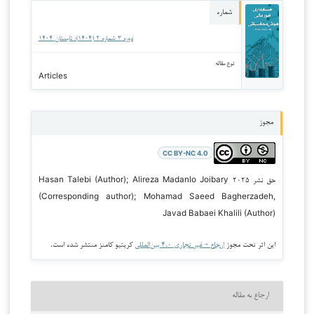
شماره
دوره ۳ شماره ۲ (۱۴۰۴): تابستان ۱۴۰۴
نوع مقاله
Articles
مجوز
CC BY-NC 4.0
حق نشر ۲۰۲۵ Hasan Talebi (Author); Alireza Madanlo Joibary
(Corresponding author); Mohamad Saeed Bagherzadeh,
Javad Babaei Khalili (Author)
این اثر تحت مجوز
ارجاع - غیر تجاری ۴.۰ بین‌المللی
کریتیو کامنز منتشر شده است.
ارجاع به مقاله