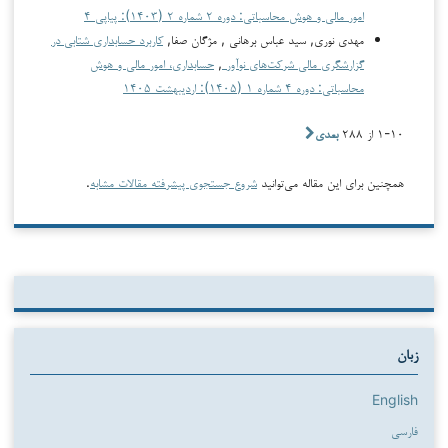
امور مالی و هوش محاسباتی: دوره ۲ شماره ۲ (۱۴۰۳): پیاپی ۴
مهدی نوری, سید عباس برهانی , مژگان صفا,
کاربرد حسابداری شتابی در
گزارشگری مالی شرکت‌های نوآور
,
حسابداری، امور مالی و هوش
محاسباتی: دوره ۴ شماره ۱ (۱۴۰۵): اردیبهشت ۱۴۰۵
۱-۱۰ از ۲۸۸
بعدی
همچنین برای این مقاله می‌توانید
شروع جستجوی پیشرفته مقالات مشابه
.
زبان
English
فارسی