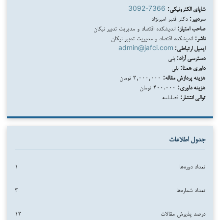
شاپای الکترونیکی:
3092-7366
سردبیر:
دکتر قنبر امیرنژاد
صاحب امتیاز:
اندیشکده اقتصاد و مدیریت تدبیر نیکان
ناشر:
اندیشکده اقتصاد و مدیریت تدبیر نیکان
ایمیل ارتباطی:
admin@jafci.com
دسترسی آزاد:
بلی
داوری همتا:
بلی
هزینه پردازش مقاله:
۳,۰۰۰,۰۰۰ تومان
هزینه داوری:
۴۰۰.۰۰۰ تومان
توالی انتشار:
فصلنامه
جدول اطلاعات
تعداد دوره‌ها
۱
تعداد شماره‌ها
۳
درصد پذیرش مقالات
۱۳