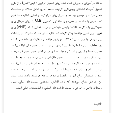
سالانه در آموزش و پرورش انجام شد. روش تحقیق ترکیبی (کیفی-کمی) و از طرح
تحقیق آمیخته اکتشافی بهره‌برداری گردید. جامعه آماری شامل مقالات و مستندات
علمی مرتبط با موضوع بود که از طریق روش فراترکیب و تحلیل تماتیک استخراج
شد. سپس با استفاده از مدل‌سازی ساختاری تفسیری (ISM)، روش دیمتل برای
اندازه‌گیری وابستگی‌ها، نگاشت رتبه‌ای خوشه‌ای و فرایند تحلیل شبکه (ANP) برای
تعیین وزن نسبی مؤلفه‌ها به‌کار گرفته شد. نتایج نشان داد که مشارکت و ارتباطات
بین سازمانی با وزن نسبی ۰.۳۵۷۶ مهم‌ترین مؤلفه در موفقیت این خط‌مشی است،
زیرا تعاملات بین سازمان‌ها نقشی کلیدی در بهبود فرآیندهای مالی ایفا می‌کند.
تحلیل داده‌ها و ارزیابی و آموزش و توانمندسازی نیز در اولویت‌های بعدی قرار دارند و
نیازمند تقویت بیشتر هستند. سیستم‌های اطلاعاتی و فناوری، مدیریت منابع مالی و
برنامه‌ریزی فرآیندها، اگرچه اولویت کمتری دارند، اما همچنان نقش پشتیبانی‌کننده
مهمی در اجرای مؤثر خط‌مشی‌ها ایفا می‌کنند. در نهایت، بر اهمیت توجه به همه
ابعاد و هماهنگی میان آنها در پیاده‌سازی بودجه سالانه هوشمند تأکید شده است.
این پژوهش نشان می‌دهد که برای افزایش اثربخشی سیاست‌های مالی، بهبود
ارتباطات داخلی و خارجی و تقویت ظرفیت‌های انسانی از اولویت‌های اصلی است.
دانلودها