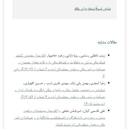
نمایش شیوهٔ استناد به این مقاله
مقالات مشابه
زینب ناطقی رستمی, رویا دارابی, زهره حاجیها,
ارائه مدل مفهومی کشف
فساد مالی مبتنی بر شفافیت و انضباط مالی با رویکرد تحلیل مضمون
,
حسابداری، امور مالی و هوش محاسباتی: دوره ۲ شماره ۱ (۱۴۰۳): پیاپی
۳
زهرا اصغري, بهمن ولي نژاد, مهدي نادري نسب , حسين اللهياري,
شناسایی و رتبه‌بندی عوامل مؤثر بر پایداری مالی لیگ برتر فوتبال ایران
,
حسابداری، امور مالی و هوش محاسباتی: دوره ۴ شماره ۱ (۱۴۰۵):
اردیبهشت ۱۴۰۵
علی قاسمی کیان, امیرعباس نجفی ,
ارائه مدل بهینه‌سازی پرتفوی
مبتنی‌بر پیش‌بینی با درنظرگیری احساسات سرمایه‌گذاری
,
حسابداری، امور
مالی و هوش محاسباتی: در دست انتشار