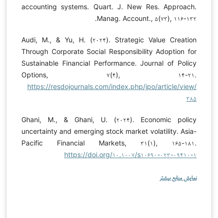
accounting systems. Quart. J. New Res. Approach.
Manag. Account., ۵(۷۳), ۱۱۶-۱۳۲.
Audi, M., & Yu, H. (۲۰۲۴). Strategic Value Creation
Through Corporate Social Responsibility Adoption for
Sustainable Financial Performance. Journal of Policy
Options, ۷(۴), ۱۴-۲۱.
https://resdojournals.com/index.php/jpo/article/view/
۳۸۵
Ghani, M., & Ghani, U. (۲۰۲۴). Economic policy
uncertainty and emerging stock market volatility. Asia-
Pacific Financial Markets, ۳۱(۱), ۱۶۵-۱۸۱.
https://doi.org/۱۰.۱۰۰۷/s۱۰۶۹۰-۰۲۳-۰۹۴۱۰-۱
نمایش منابع بیشتر