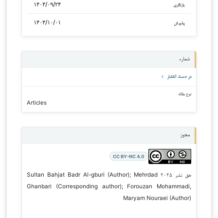
۱۴۰۴/۰۹/۲۴
بازنگری
۱۴۰۴/۱۰/۰۱
پذیرش
شماره
در دست انتشار
نوع مقاله
Articles
مجوز
CC BY-NC 4.0
حق نشر ۲۰۲۵ Sultan Bahjat Badr Al-gburi (Author); Mehrdad
Ghanbari (Corresponding author); Forouzan Mohammadi,
Maryam Nouraei (Author)