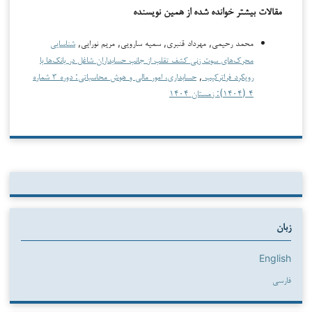
مقالات بیشتر خوانده شده از همین نویسنده
محمد رحیمی, مهرداد قنبری, سمیه سارویی, مریم نورایی,
شناسایی
محرک‌های سوت زنی کشف تقلب از جانب حسابداران شاغل در بانک‌ها با
رویکرد فراترکیب
,
حسابداری، امور مالی و هوش محاسباتی: دوره ۳ شماره
۴ (۱۴۰۴): زمستان ۱۴۰۴
زبان
English
فارسی