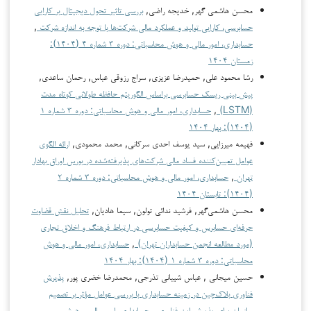
محسن هاشمی‌ گهر, خدیجه راضی,
بررسی تاثیر تحول دیجیتال بر کارایی
حسابرسی، کارایی تولید و عملکرد مالی شرکت‌ها با توجه به اندازه شرکت
,
حسابداری، امور مالی و هوش محاسباتی: دوره ۳ شماره ۴ (۱۴۰۴):
زمستان ۱۴۰۴
رشا محمود علي, حمیدرضا عزیزی, سراج رزوقی عباس, رحمان ساعدی,
پیش بینی ریسک حسابرسی براساس الگوریتم حافظه طولانی کوتاه مدت
(LSTM)
,
حسابداری، امور مالی و هوش محاسباتی: دوره ۳ شماره ۱
(۱۴۰۴): بهار ۱۴۰۴
فهیمه میرزایی, سید یوسف احدی سرکانی, محمد محمودی,
ارائه الگوی
عوامل تعیین‌کننده فساد مالی شرکت‌های پذیرفته‌شده در بورس اوراق بهادار
تهران
,
حسابداری، امور مالی و هوش محاسباتی: دوره ۳ شماره ۲
(۱۴۰۴): تابستان ۱۴۰۴
محسن هاشمی‌گهر, فرشید ندائی تولون, سیما هادیان,
تحلیل نقش قضاوت
حرفه‌ای حسابرس و کیفیت حسابرسی در ارتباط فرهنگ و اخلاق تجاری
(مورد مطالعه انجمن حسابداران تهران)
,
حسابداری، امور مالی و هوش
محاسباتی: دوره ۳ شماره ۱ (۱۴۰۴): بهار ۱۴۰۴
حسین میجانی , عباس شیبانی تذرجی, محمدرضا خضری پور,
پذیرش
فناوری بلاک‌چین در زمینه حسابداری با بررسی عوامل مؤثر بر تصمیم
سازمان برای پذیرش این فناوری
,
حسابداری، امور مالی و هوش