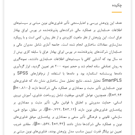
چکیده
هدف این پژوهش بررسی و اعتبارسنجی تأثیر فناوری‌های نوین مبتنی بر سیستم‌های
اطلاعات حسابداری بر عملکرد مالی شرکت‌های پذیرفته‌شده در بورس اوراق بهادار
عراق است. این پژوهش از نظر ماهیت کاربردی و از نظر روش، کمی است و با رویکرد
مدل‌سازی معادلات ساختاری انجام شده است. جامعه آماری شامل مدیران مالی و
حسابداران شرکت‌های پذیرفته‌شده در بورس اوراق بهادار عراق با سابقه کاری بیش از
ده سال بود که آشنایی کافی با سیستم‌های اطلاعات حسابداری داشتند. نمونه‌گیری
به روش تصادفی ساده انجام شد و حجم نمونه ۲۰۰ نفر تعیین گردید. ابزار گردآوری
داده‌ها پرسشنامه استاندارد بود و داده‌ها با استفاده از نرم‌افزارهای SPSS و
SmartPLS تحلیل شدند. نتایج تحلیل مدل ساختاری نشان داد که فناوری‌های
نوین حسابداری تأثیر مثبت و معناداری بر عملکرد مالی شرکت‌ها دارند (β=۰.۸۱۰،
t=۳.۹۴). همچنین، عوامل کلیدی موفقیت شامل زیرساخت فناوری، آموزش نیروی
انسانی، حمایت مدیریتی و انطباق با قوانین مالی، تأثیر مثبت و معناداری بر
پیاده‌سازی فناوری‌های نوین دارند (β=۰.۷۲۲، t=۳.۱۲). در مقابل، موانع فنی،
سازمانی، قانونی و فرهنگی تأثیر منفی و معناداری بر پیاده‌سازی موفق فناوری‌های
نوین و عملکرد مالی شرکت‌ها نشان دادند (β=۰.۵۶۷، t=۲.۴۳). مقادیر ضریب
تعیین نیز بیانگر قدرت تبیین مناسب مدل پژوهش بودند. فناوری‌های نوین مبتنی بر