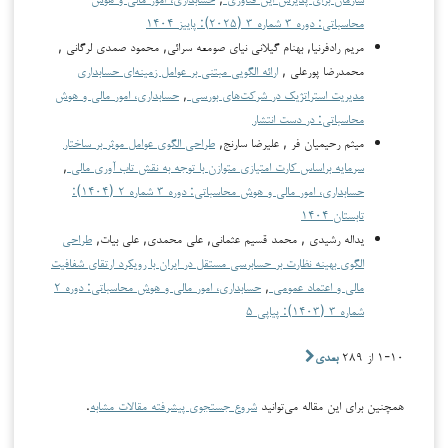
محاسباتی: دوره ۳ شماره ۳ (۲۰۲۵): پاییز ۱۴۰۴
مریم رادفرنیا, بهنام گیلانی نیای صومعه سرائی, محمود صمدی لرگانی ,
محمدرضا پورعلی ,
ارائه الگویی مبتنی بر عوامل زمینه‌ای حسابداری
مدیریت استراتژیک در شرکت‌های بورسی
,
حسابداری، امور مالی و هوش
محاسباتی: در دست انتشار
میثم رحیمیان فر , علیرضا سارنج,
طراحی الگوی عوامل موثر بر ساختار
سرمایه براساس کارت امتیازی متوازن با توجه به نقش تاب آوری مالی
,
حسابداری، امور مالی و هوش محاسباتی: دوره ۳ شماره ۲ (۱۴۰۴):
تابستان ۱۴۰۴
یداله رشیدی , محمد قسیم عثمانی, علی محمدی, علی بیات,
طراحی
الگوی بهینه نظارت بر حسابرسی مستقل در ایران با رویکرد ارتقای شفافیت
مالی و اعتماد عمومی
,
حسابداری، امور مالی و هوش محاسباتی: دوره ۲
شماره ۳ (۱۴۰۳): پیاپی ۵
۱-۱۰ از ۲۸۹
بعدی
همچنین برای این مقاله می‌توانید
شروع جستجوی پیشرفته مقالات مشابه
.