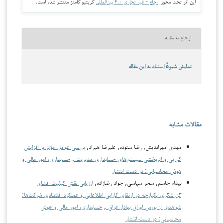
این اثر تحت مجوز
ارجاع - غیر تجاری ۴.۰ بین‌المللی
کریتیو کامنز منتشر شده است.
ارجاع به مقاله
نمایش شیوهٔ استناد به این مقاله
مقالات مشابه
مهدي مهراندیش, رضا ستوده, علیرضا هیراد,
بررسی عوامل مؤثر بر افزایش
کارایی و اثربخشی سیستم‌های حسابداری مدیریت
,
حسابداری، امور مالی و
هوش محاسباتی: در دست انتشار
بیداء جاسم, سحر سپاسی, جواد رضازاده,
ارزیابی نقش کیفیت افشای
گزارشگری یکپارچه در ارتقای کارایی اطلاعاتی و عملکرد اقتصادی شرکت‌ها:
شواهدی از بورس اوراق بهادار عراق
,
حسابداری، امور مالی و هوش
محاسباتی: در دست انتشار