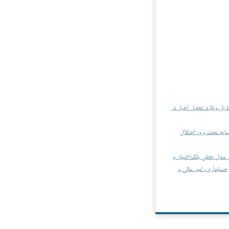
با رویکرد تحلیل اخبار در
 سایه تحت بروز اختلال
نی مدل خطی بلک–شولز و
حسابداری، امور مالی و