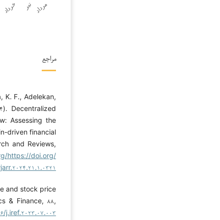
مراجع
, K. F., Adelekan,
۴). Decentralized
w: Assessing the
n-driven financial
rch and Reviews,
rg/https://doi.org/
jarr.۲۰۲۴.۲۱.۱.۰۳۲۱
nce and stock price
cs & Finance, ۸۸,
۶/j.iref.۲۰۲۳.۰۷.۰۰۳