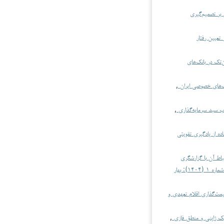
 بر تصمیم‌گیری
 تعیین رفتار
ن‌تک در بانک‌های
انک‌های خصوصی ایران
,
اب سبد سرمایه‌گذاری
,
ده از یادگیری تقویتی
باط آن با گزارشگری
حسابداری، امور مالی و هوش محاسباتی: دوره ۳ شماره ۱ (۱۴۰۴): بهار
قیمت‌گذاری اقلام تعهدی و
یک ژاپنی و منطق فازی
,