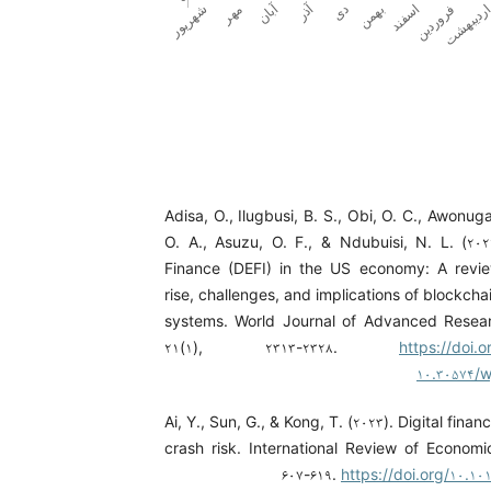
Adisa, O., Ilugbusi, B. S., Obi, O. C., Awonuga
O. A., Asuzu, O. F., & Ndubuisi, N. L. (۲۰۲
Finance (DEFI) in the US economy: A revie
rise, challenges, and implications of blockchai
systems. World Journal of Advanced Resea
۲۱(۱), ۲۳۱۳-۲۳۲۸.
https://doi.o
۱۰.۳۰۵۷۴/w
Ai, Y., Sun, G., & Kong, T. (۲۰۲۳). Digital fina
crash risk. International Review of Economi
۶۰۷-۶۱۹.
https://doi.org/۱۰.۱۰۱