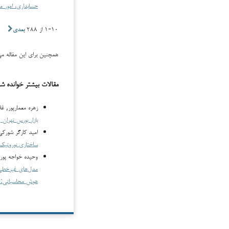
حسابداری، امور مالی و هوش م
۱-۱۰ از ۲۸۸
بعدی
همچنین برای این مقاله می‌
مقالات بیشتر خوانده ش
زهره معمارپور, 
بازار بورس تهران
,
امید کارگر شورک
ساختاری نوروتیک 
وحیده خواجه پور
مدل‌های غیرخطی ه
هوش محاسباتی: دوره ۴ شماره ۳ (۱۴۰۵):