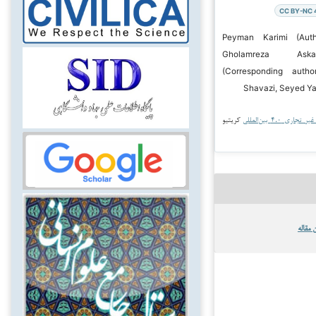
CC BY-NC 
ر ۲۰۲۵ Peyman Karimi (Author);
Gholamreza Ask
(Corresponding autho
Shavazi, Seyed Ya
جاری ۴.۰ بین‌المللی
کریتیو
 مقاله