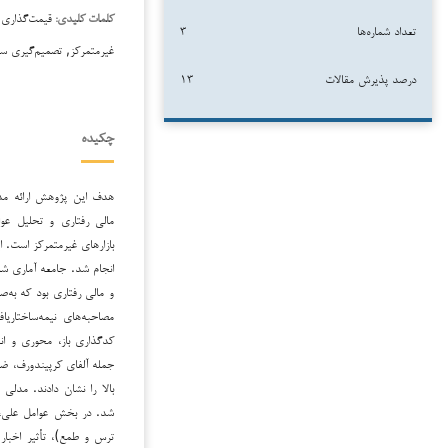
قیمت‌گذاری د
کلمات کلیدی:
تعداد شماره‌ها
۳
غیرمتمرکز, تصمیم‌گیری سرم
درصد پذیرش مقالات
۱۳
چکیده
هدف این پژوهش ارائه مدل
مالی رفتاری و تحلیل عوا
بازارهای غیرمتمرکز است. ای
و مالی رفتاری بود که به‌ص
مصاحبه‌های نیمه‌ساختا
کدگذاری باز، محوری و ان
جمله آلفای کرپیندورف، ض
بالا را نشان دادند. مدلی 
شد. در بخش عوامل علی، م
ترس و طمع)، تأثیر اخبار