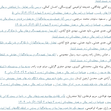
ر دست انتشار
 آرزو آقایی چادگانی, خدیجه ابراهیمی کهریزسنگی, احسان کمالی,
بررسی تأثیر عوامل روان‌شناختی و مالی
بازارهای رقیب
,
حسابداری، امور مالی و هوش محاسباتی: دوره ۲ شماره ۳ (۱۴۰۳): پیاپی ۵
گی , مسعود ستوده, محمد سرچمی,
بررسی آثار حساسیت سرمایه‌گذاران به نفوذ بین‌فردی و سواد مالی در
ف‌محور
,
حسابداری، امور مالی و هوش محاسباتی: دوره ۴ شماره ۳ (۱۴۰۵): پاییز ۱۴۰۵
لي, هدی همتی, داود همتي, مهدي فتح آبادي,
ارائه مدل بهبود تصمیم‌گیری‌های مالی با به‌کارگیری فی
سابداری، امور مالی و هوش محاسباتی: در دست انتشار
لي, هدی همتی, داوود همتی, مهدي فتح آبادي,
تحلیل رفتار سرمایه‌گذاران با بکارگیری فین‌تک در ب
الی و هوش محاسباتی: در دست انتشار
 , عباس رمضان زاده زیدی, سید رسول معصومی ,
ارائه مدل تصمیم‌گیری سرمایه‌گذاران حقیقی در انتخ
الی و هوش محاسباتی: در دست انتشار
ر رضائی پیته نوئی, محمدتقی کبیری, مهدی صفری گرایلی, میثم عرب زاده,
بهینه سازی سبدسهام با استفا
 نظریه مدرن پرتفوی
,
حسابداری، امور مالی و هوش محاسباتی: دوره ۲ شماره ۴ (۱۴۰۳): پیاپی ۶
ن آزادی هیر, محسن ارچین لیسار,
پیش بینی وقوع بازده منفی سهام با الگوریتم های هوش مصنوعی و ارت
 شرکت های پذیرفته شده در بورس اوراق بهادار تهران
,
ود فولادی, مریم فرهادی, لیلا صفدریان,
تأثیر قابلیت مقایسه صورت‌های مالی بر پایداری سود، کارایی 
 سود
,
حسابداری، امور مالی و هوش محاسباتی: دوره ۳ شماره ۳ (۲۰۲۵): پاییز ۱۴۰۴
 زارع, مهرزاد ابراهیمی,
توسعه یک چارچوب مدل‌سازی سرمایه‌گذاری مبتنی بر ادغام الگوهای کندل‌است