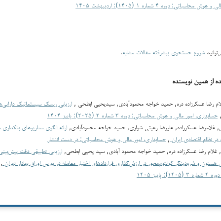
حاسباتی: دوره ۴ شماره ۱ (۱۴۰۵): اردیبهشت ۱۴۰۵
توانید
شروع جستجوی پیشرفته مقالات مشابه
.
ده از همین نویسنده
غلام رضا عسکرزاده دره, حمید خواجه محمودآبادی, سیدیحیی ابطحی ,
ارزیابی ریسک سیستماتیک دارایی‌ها 
حسابداری، امور مالی و هوش محاسباتی: دوره ۳ شماره ۳ (۲۰۲۵): پاییز ۱۴۰۴
ی, غلامرضا عسکرزاده, علیرضا رعیتی شوازی, حمید خواجه محمودآبادی,
ارائه الگوی سناریوهای بانکداری
در نظام اقتصادی ایران
,
حسابداری، امور مالی و هوش محاسباتی: در دست انتشار
, غلام رضا عسکرزاده دره, حمید خواجه محمود آبادی, سید یحیی ابطحی,
ارزیابی تطبیقی دقت پیش‌بی
ستون و شرودینگر کوانتوم‌محور در ارزش‌گذاری قراردادهای اختیار معامله در بورس اوراق بهادار تهران
,
 پاییز ۱۴۰۵