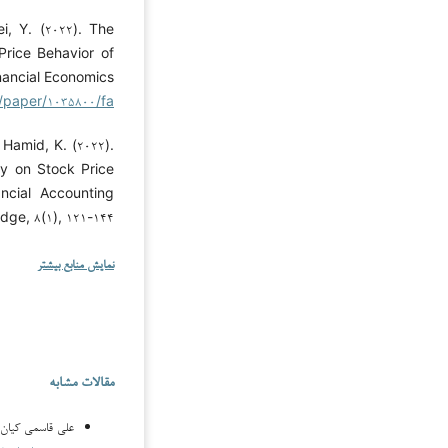
i, Y. (۲۰۲۲). The
Price Behavior of
nancial Economics
r/paper/۱۰۳۵۸۰۰/fa
Hamid, K. (۲۰۲۲).
ty on Stock Price
ncial Accounting
ge, ۸(۱), ۱۲۱-۱۴۴.
نمایش منابع بیشتر
مقالات مشابه
علی قاسمی کیان,