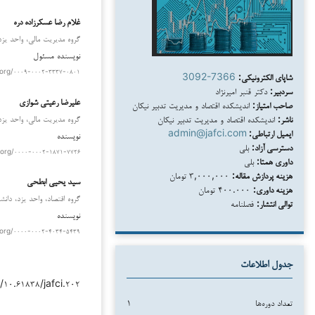
غلام رضا عسکرزاده دره
گروه مدیریت مالی، واحد یزد، 
نویسنده مسئول
.org/۰۰۰۹-۰۰۰۲-۳۳۳۷-۰۸۰۱
شاپای الکترونیکی:
3092-7366
سردبیر:
دکتر قنبر امیرنژاد
علیرضا رعیتی شوازی
صاحب امتیاز:
اندیشکده اقتصاد و مدیریت تدبیر نیکان
ناشر:
اندیشکده اقتصاد و مدیریت تدبیر نیکان
گروه مدیریت مالی، واحد یزد، 
ایمیل ارتباطی:
admin@jafci.com
نویسنده
دسترسی آزاد:
بلی
.org/۰۰۰۰-۰۰۰۲-۱۸۷۱-۷۷۲۶
داوری همتا:
بلی
هزینه پردازش مقاله:
۳,۰۰۰,۰۰۰ تومان
سید یحیی ابطحی
هزینه داوری:
۴۰۰.۰۰۰ تومان
گروه اقتصاد، واحد یزد، دانشگ
توالی انتشار:
فصلنامه
نویسنده
.org/۰۰۰۰-۰۰۰۲-۴۰۳۴-۵۴۳۹
جدول اطلاعات
/۱۰.۶۱۸۳۸/jafci.۲۰۲
تعداد دوره‌ها
۱