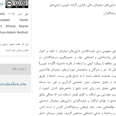
ارایی‌های دیجیتال, مالی رفتاری, گراندد تئوری, دارایی‌های
4.0
ایه‌گذاران
حق نش
arzadeh Dareh
r); Alireza Rayati
hya Abtahi (Author)
این اثر تحت مجوز
ارجاع - غیر ت
کامنز منتشر شده است.
ی مفهومی برای قیمت‌گذاری دارایی‌های دیجیتال با تکیه بر اصول
مل روانشناختی و اجتماعی مؤثر بر تصمیم‌گیری سرمایه‌گذاران در
ن مطالعه با رویکرد کیفی و استفاده از نظریه داده‌بنیاد (گرندد تئوری)
انجام شد. جامعه آماری شامل ۱۵ نفر از خبرگان و متخصصان حوزه ارزهای دیجیتال، بلاک‌چین
ارجاع به مقاله
ورت هدفمند انتخاب شدند تا به اشباع نظری برسند. داده‌ها از طریق
ریافته و تحلیل محتوای متون تخصصی گردآوری و طی سه مرحله
نمایش شیوهٔ استناد به این
تخابی تحلیل شد. برای اعتبار نتایج از شاخص‌های کنترل کیفیت از
ریب هولستی، پی اسکات و کاپای کوهن استفاده شد که همگی توافق
جامع از عوامل اثرگذار بر قیمت‌گذاری دارایی‌های دیجیتال شناسایی
ؤلفه‌هایی مانند رفتار هیجانی سرمایه‌گذاران (ترس از دست دادن،
 و رسانه‌ها و تداعی اجتماعی مشخص گردید. عوامل زمینه‌ای شامل