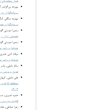
هوش محاسباتی: د
مهرداد بزرگزاده,
سرمایه‌گذاران در 
مهدیه منگلی کن
سرمایه‌گذاری هد
سميرا دوستي گوف
خصوصی ایران
,
ح
سميرا دوستي گوف
حسابداری، امور م
میلاد اثنی عشری
حسابداری، امور م
ساناز دلیلی, یاس
عمیق و مبتنی بر
علی دلیلی, کیها
محافظه کارانه در
۱۴۰۴
حمزه عنبری, مسع
قابلیت پیش‌بینی
زهرا صادقی, هاشم