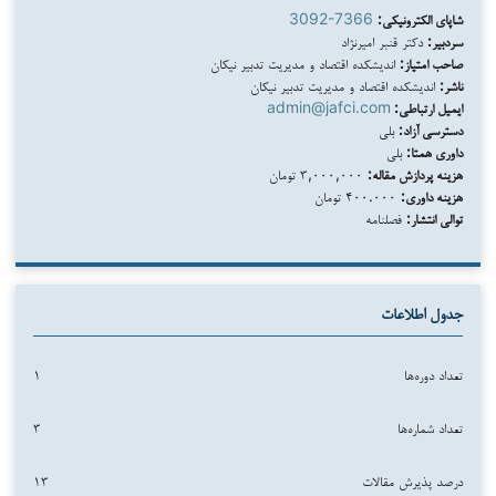
شاپای الکترونیکی:
3092-7366
سردبیر:
دکتر قنبر امیرنژاد
صاحب امتیاز:
اندیشکده اقتصاد و مدیریت تدبیر نیکان
ناشر:
اندیشکده اقتصاد و مدیریت تدبیر نیکان
ایمیل ارتباطی:
admin@jafci.com
دسترسی آزاد:
بلی
داوری همتا:
بلی
هزینه پردازش مقاله:
۳,۰۰۰,۰۰۰ تومان
هزینه داوری:
۴۰۰.۰۰۰ تومان
توالی انتشار:
فصلنامه
جدول اطلاعات
تعداد دوره‌ها
۱
تعداد شماره‌ها
۳
درصد پذیرش مقالات
۱۳