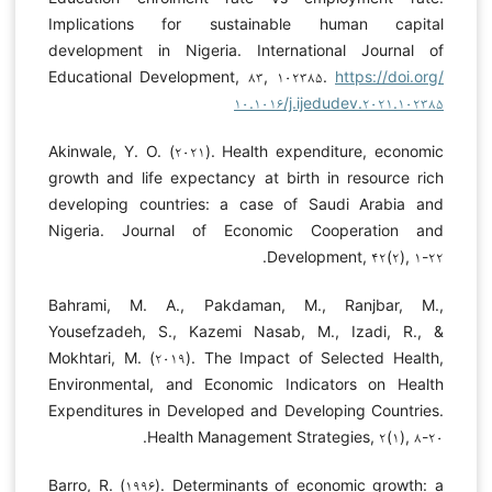
Implications for sustainable human capital
development in Nigeria. International Journal of
Educational Development, ۸۳, ۱۰۲۳۸۵.
https://doi.org/
۱۰.۱۰۱۶/j.ijedudev.۲۰۲۱.۱۰۲۳۸۵
Akinwale, Y. O. (۲۰۲۱). Health expenditure, economic
growth and life expectancy at birth in resource rich
developing countries: a case of Saudi Arabia and
Nigeria. Journal of Economic Cooperation and
Development, ۴۲(۲), ۱-۲۲.
Bahrami, M. A., Pakdaman, M., Ranjbar, M.,
Yousefzadeh, S., Kazemi Nasab, M., Izadi, R., &
Mokhtari, M. (۲۰۱۹). The Impact of Selected Health,
Environmental, and Economic Indicators on Health
Expenditures in Developed and Developing Countries.
Health Management Strategies, ۲(۱), ۸-۲۰.
Barro, R. (۱۹۹۶). Determinants of economic growth: a