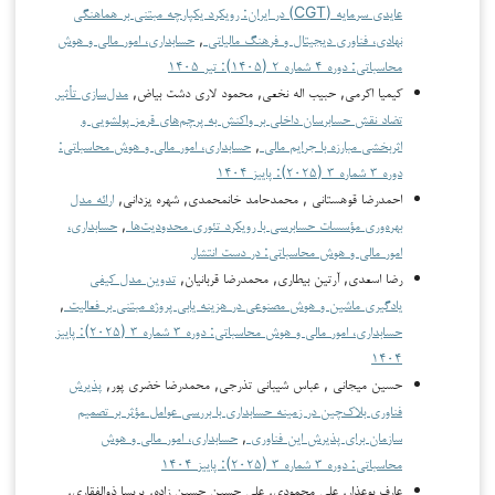
عایدی سرمایه (CGT) در ایران: رویکرد یکپارچه مبتنی بر هماهنگی
نهادی، فناوری دیجیتال و فرهنگ مالیاتی
,
حسابداری، امور مالی و هوش
محاسباتی: دوره ۴ شماره ۲ (۱۴۰۵): تیر ۱۴۰۵
کیمیا اکرمی, حبیب اله نخعی, محمود لاری دشت بیاض,
مدل‌سازی تأثیر
تضاد نقش حسابرسان داخلی بر واکنش به پرچم‌های قرمز پولشویی و
اثربخشی مبارزه با جرایم مالی
,
حسابداری، امور مالی و هوش محاسباتی:
دوره ۳ شماره ۳ (۲۰۲۵): پاییز ۱۴۰۴
احمدرضا قوهستانی , محمدحامد خانمحمدی, شهره یزدانی,
ارائه مدل
بهره‌وری مؤسسات حسابرسی با رویکرد تئوری محدودیت‌ها
,
حسابداری،
امور مالی و هوش محاسباتی: در دست انتشار
رضا اسعدی, آرتین بیطاری, محمدرضا قربانیان,
تدوین مدل کیفی
یادگیری ماشین و هوش مصنوعی در هزینه یابی پروژه مبتنی بر فعالیت
,
حسابداری، امور مالی و هوش محاسباتی: دوره ۳ شماره ۳ (۲۰۲۵): پاییز
۱۴۰۴
حسین میجانی , عباس شیبانی تذرجی, محمدرضا خضری پور,
پذیرش
فناوری بلاک‌چین در زمینه حسابداری با بررسی عوامل مؤثر بر تصمیم
سازمان برای پذیرش این فناوری
,
حسابداری، امور مالی و هوش
محاسباتی: دوره ۳ شماره ۳ (۲۰۲۵): پاییز ۱۴۰۴
عارف بوعذار, علی محمودی, علی حسین حسین زاده, پریسا ذوالفقاری,