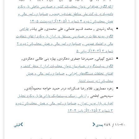
ارائه الگوی هم‌افزایی دیوان محاسبات کشور و حسابرسی داخلی با رویکرد
داده‌بنیاد در شرکت ملی مناطق نفت‌خیز جنوب
,
حسابداری، امور مالی و
هوش محاسباتی: دوره ۴ شماره ۱ (۱۴۰۵): اردیبهشت ۱۴۰۵
یداله رشیدی , محمد قسیم عثمانی, علی محمدی, علی بیات,
طراحی
الگوی بهینه نظارت بر حسابرسی مستقل در ایران با رویکرد ارتقای شفافیت
مالی و اعتماد عمومی
,
حسابداری، امور مالی و هوش محاسباتی: دوره ۲
شماره ۳ (۱۴۰۳): پیاپی ۵
شفیع کهیانی, حمیدرضا جعفری دهکردی, بهاره بنی طالبی دهکردی,
الگوی سیاست‌گریزی حسابرسان دیوان محاسبات ایران از منظر کشف و
افشای تخلفات دستگاه‌های اجرایی
,
حسابداری، امور مالی و هوش
محاسباتی: در دست انتشار
زهره معمارپور, غلام رضا عسکرزاده دره, حمید خواجه محمودآبادی,
سیدیحیی ابطحی ,
ارزیابی ریسک سیستماتیک دارایی‌ها با رویکرد تحلیل
اخبار در بازار بورس تهران
,
حسابداری، امور مالی و هوش محاسباتی: دوره
۳ شماره ۳ (۲۰۲۵): پاییز ۱۴۰۴
۱۱-۲۰ از ۲۸۹
بعدی
قبلی