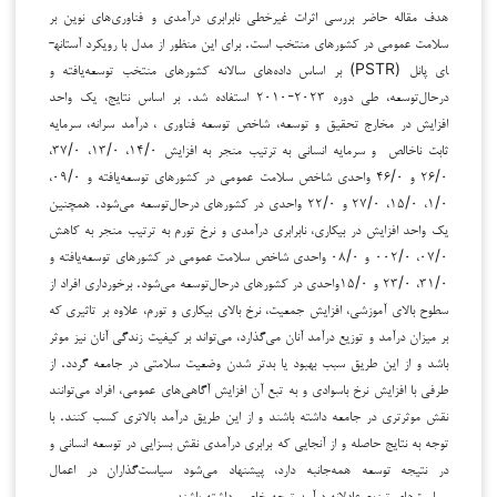
هدف مقاله حاضر بررسی اثرات غیرخطی نابرابری درآمدی و فناوری‌های نوین بر
سلامت عمومی در کشورهای منتخب است. برای این منظور از مدل با رویکرد آستانه­
ای پانل (PSTR) بر اساس داده‌های سالانه کشورهای منتخب توسعه‌یافته و
درحال‌توسعه، طی دوره ۲۰۲۳-۲۰۱۰ استفاده شد. بر اساس نتایج، یک واحد
افزایش در مخارج تحقیق و توسعه، شاخص توسعه فناوری ، درآمد سرانه، سرمایه
ثابت ناخالص و سرمایه انسانی به ترتیب منجر به افزایش ۱۴/۰، ۱۳/۰، ۳۷/۰،
۲۶/۰ و ۴۶/۰ واحدی شاخص سلامت عمومی در کشورهای توسعه‌یافته و ۰۹/۰،
۱/۰، ۱۵/۰، ۲۷/۰ و ۲۲/۰ واحدی در کشورهای درحال‌توسعه می‌شود. همچنین
یک واحد افزایش در بیکاری، نابرابری درآمدی و نرخ تورم به ترتیب منجر به کاهش
۰۷/۰، ۰۰۲/۰ و ۰۸/۰ واحدی شاخص سلامت عمومی در کشورهای توسعه‌یافته و
۳۱/۰، ۲۳/۰ و ۱۵/۰واحدی در کشورهای درحال‌توسعه می‌شود. برخورداری افراد از
سطوح بالای آموزشی، افزایش جمعیت، نرخ بالای بیکاری و تورم، علاوه بر تاثیری که
بر میزان درآمد و توزیع درآمد آنان می‌گذارد، می‌تواند بر کیفیت زندگی آنان نیز موثر
باشد و از این طریق سبب بهبود یا بدتر شدن وضعیت سلامتی در جامعه گردد. از
طرفی با افزایش نرخ باسوادی و به تبع آن افزایش آگاهی‌های عمومی، افراد می‌توانند
نقش موثرتری در جامعه داشته باشند و از این طریق درآمد بالاتری کسب کنند. با
توجه به نتایج حاصله و از آنجایی که برابری درآمدی نقش بسزایی در توسعه انسانی و
در نتیجه توسعه همه‌جانبه دارد، پیشنهاد می‌شود سیاست‌گذاران در اعمال
سیاست‌های توزیع عادلانه درآمد توجه خاصی داشته باشند.