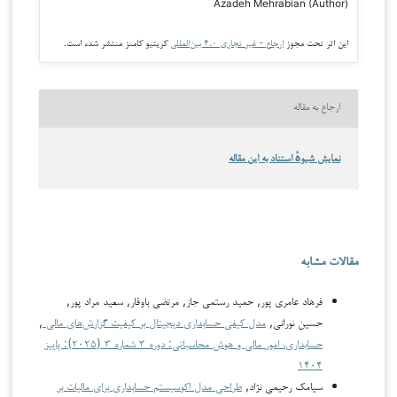
Azadeh Mehrabian (Author)
این اثر تحت مجوز
ارجاع - غیر تجاری ۴.۰ بین‌المللی
کریتیو کامنز منتشر شده است.
ارجاع به مقاله
نمایش شیوهٔ استناد به این مقاله
مقالات مشابه
فرهاد عامری پور, حمید رستمی جاز, مرتضی باوقار, سعید مراد پور,
حسین نورانی,
مدل کیفی حسابداری دیجیتال بر کیفیت گزارش‌های مالی
,
حسابداری، امور مالی و هوش محاسباتی: دوره ۳ شماره ۳ (۲۰۲۵): پاییز
۱۴۰۴
سیامک رحیمی نژاد,
طراحی مدل اکوسیستم حسابداری برای مالیات بر