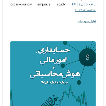
cross-country empirical study.
https://doi.org/
۱۰.۳۳۸۶/w۵۶۹۸
نمایش منابع بیشتر