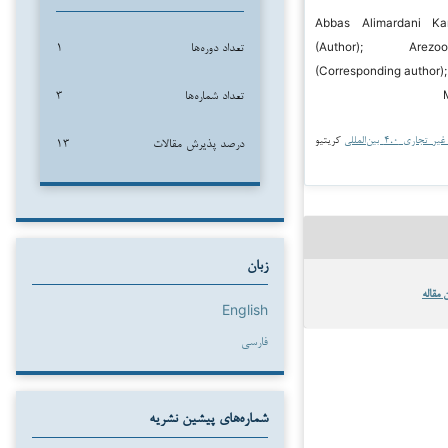
 ۲۰۲۵ Abbas Alimardani Karafsi
تعداد دوره‌ها
۱
(Author); Arez
(Corresponding author);
تعداد شماره‌ها
۳
جاری ۴.۰ بین‌المللی
کریتیو
درصد پذیرش مقالات
۱۳
زبان
 مقاله
English
فارسی
شماره‌های پیشین نشریه