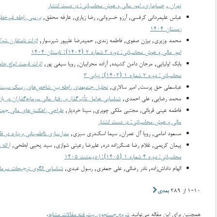
تهران
,
حسابداری، امور مالی و هوش محاسباتی: در دست انتشار
عباس علیمردانی کرفسی, آرزو خسروانی, رضا زیاری, عارفه محقق,
بررسی رابطه غیرخطی سرمایه‎گذاری ناکارامد و تأمین 
زمستان ۱۴۰۴
محمد وزیری, بیژن صفوی, فاطمه زندی, حمیدرضا علیپور شیرسوار,
اثرات نامتقارن شوک
امور مالی و هوش محاسباتی: دوره ۳ شماره ۲ (۱۴۰۴): تابستان ۱۴۰۴
بابک اولیایی, مرجان دامن کشیده, آزاده محرابیان, رویا سیفی پور,
اثرات قیمت انواع حا
محاسباتی: دوره ۲ شماره ۱ (۱۴۰۳): پیاپی ۳
عباسعلی حق پرست, امیر سالاری,
تحلیل چندبعدی رابطه بین شاخص‌های ریسک سیستماتی
محمد رضایی, علی احمدی,
شناسایی عوامل تأثیرگذار بر رفتار مالی سرمایه‌گذاران در با
فاطمه عینی قربائی, مجتبی ملکی چوبری, سینا خردیار,
طراحی راهکنش‌های مالی جهت اع
مالی و هوش محاسباتی: در دست انتشار
مسعود امامی, رویا آل عمران, سیما اسکندری سبزی,
مدل‌سازی نااطمینانی برینارد در
پیمان کریمی, غلام رضا عسکرزاده دره, علیرضا رعیتی شوازی, سید یحیی ابطحی,
ارائه
محاسباتی: دوره ۴ شماره ۱ (۱۴۰۵): اردیبهشت ۱۴۰۵
الهام داداش‌زاده, نادر رضائی, علی جعفری, رسول عبدی,
شناسایی الگوی ترجیحات سرمایه‌
۱-۱۰ از ۲۸۹
بعدی
همچنین برای این مقاله می‌توانید
شروع جستجوی پیشرفته مقالات مشابه
.