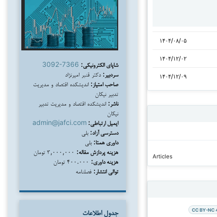
۱۴۰۴/۰۸/۰۵
۱۴۰۴/۱۲/۰۲
شاپای الکترونیکی:
3092-7366
سردبیر:
دکتر قنبر امیرنژاد
۱۴۰۴/۱۲/۰۹
صاحب امتیاز:
اندیشکده اقتصاد و مدیریت
تدبیر نیکان
ناشر:
اندیشکده اقتصاد و مدیریت تدبیر
نیکان
ایمیل ارتباطی:
admin@jafci.com
دسترسی آزاد:
بلی
داوری همتا:
بلی
هزینه پردازش مقاله:
۳,۰۰۰,۰۰۰ تومان
Articles
هزینه داوری:
۴۰۰.۰۰۰ تومان
توالی انتشار:
فصلنامه
CC BY-NC 
جدول اطلاعات