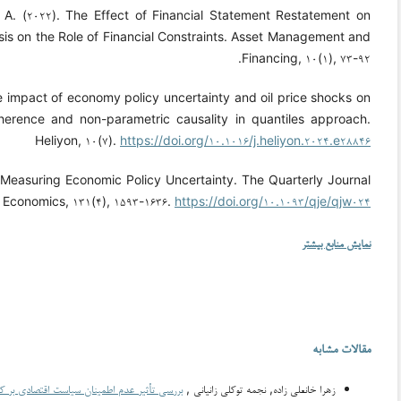
A. (۲۰۲۲). The Effect of Financial Statement Restatement on
sis on the Role of Financial Constraints. Asset Management and
Financing, ۱۰(۱), ۷۳-۹۲.
The impact of economy policy uncertainty and oil price shocks on
erence and non-parametric causality in quantiles approach.
Heliyon, ۱۰(۷).
https://doi.org/۱۰.۱۰۱۶/j.heliyon.۲۰۲۴.e۲۸۸۴۶
). Measuring Economic Policy Uncertainty. The Quarterly Journal
 Economics, ۱۳۱(۴), ۱۵۹۳-۱۶۳۶.
https://doi.org/۱۰.۱۰۹۳/qje/qjw۰۲۴
نمایش منابع بیشتر
مقالات مشابه
زهرا خانعلی زاده, نجمه توکلی زانیانی ,
بررسی تأثیر عدم اطمینان سیاست اقتصادی بر کار