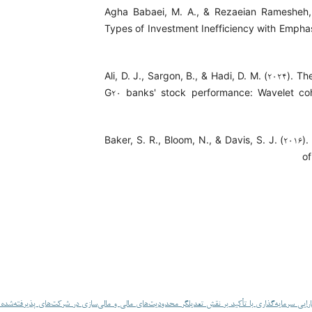
Agha Babaei, M. A., & Rezaeian Ramesheh, 
Types of Investment Inefficiency with Empha
Ali, D. J., Sargon, B., & Hadi, D. M. (۲۰۲۴). 
G۲۰ banks' stock performance: Wavelet coh
Baker, S. R., Bloom, N., & Davis, S. J. (۲۰۱۶
of
ایی سرمایه‌گذاری با تأکید بر نقش تعدیلگر محدودیت‌های مالی و مالی‌سازی در شرکت‌های پذیرفته‌شده در