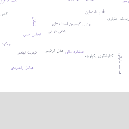
رسی
کیفیت گزار
تأثیر نامتقارن
کشوره
یسک اعتباری
اشتغال
روش رگرسیون آستانه¬ای
بدهی دولتی
تحلیل حس
رویکرد د
مدل ترکیبی
عملکرد مالی
کیفیت نهادی
گزارشگری یکپارچه
عدالت مالیاتی
عوامل راهبردی