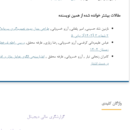
مقالات بیشتر خوانده شده از همین نویسنده
نازنین شاه حسینی, امیر یلفانی, آرزو خسروانی,
طراحی مدل بهبود تصمیم‌گیری سرمایه‌گذ
۲ شماره ۳ (۱۴۰۳): پیاپی ۵
عباس علیمردانی کرفسی, آرزو خسروانی, رضا زیاری, عارفه محقق,
بررسی رابطه غیرخطی سرمایه‎گذاری ناکارامد و تأمین 
زمستان ۱۴۰۴
کامران زنجانی تبار , آرزو خسروانی, عارفه محقق ,
اعتبارسنجی الگوی عوامل مؤثر بر ا
در دست انتشار
واژگان کلیدی
گزارشگری مالی دیجیتال