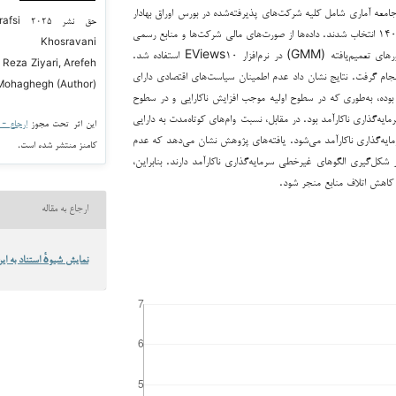
معه آماری شامل کلیه شرکت‌های پذیرفته‌شده در بورس اوراق بهادار
حق نشر
تهران بوده که از میان آن‌ها ۱۴۳ شرکت با روش حذف سیستماتیک طی دوره زمانی ۱۳۹۳ تا ۱۴۰۲ انتخاب شدند. داده‌ها از صورت‌های مالی شرکت‌ها و منابع رسمی
oo Khosravani
اقتصادی گردآوری شد. برای آزمون فرضیه‌ها از مدل رگرسیون داده‌های تابلویی و روش گشتاورهای تعمیم‌یافته (GMM) در نرم‌افزار EViews۱۰ استفاده شد.
 Reza Ziyari, Arefeh
م گرفت. نتایج نشان داد عدم اطمینان سیاست‌های اقتصادی دارای
Mohaghegh (Author)
دار بر سرمایه‌گذاری ناکارآمد است و این رابطه به شکل معکوس U (Ռ شکل) بوده، به‌طوری که در سطوح اولیه موجب افزایش ناکارایی و در سطوح
ه‌گذاری ناکارآمد بود. در مقابل، نسبت وام‌های کوتاه‌مدت به دارایی
این اثر تحت مجوز
ارجاع - غیر ت
کاهش و سپس افزایش سرمایه‌گذاری ناکارآمد می‌شود. یافته‌های پژوهش نشان می‌دهد که عدم
کامنز منتشر شده است.
شکل‌گیری الگوهای غیرخطی سرمایه‌گذاری ناکارآمد دارند. بنابراین،
و کاهش اتلاف منابع منجر شود.
ارجاع به مقاله
نمایش شیوهٔ استناد به این