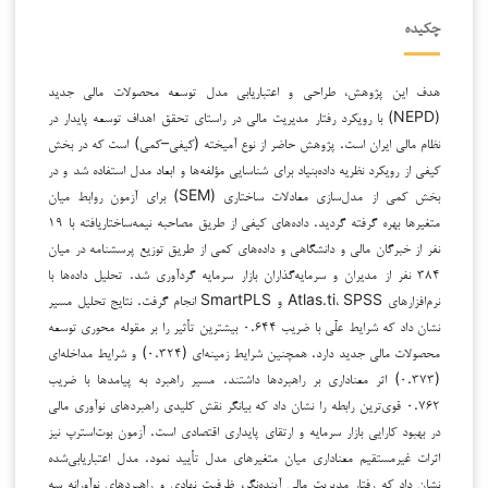
چکیده
هدف این پژوهش، طراحی و اعتباریابی مدل توسعه محصولات مالی جدید
(NEPD) با رویکرد رفتار مدیریت مالی در راستای تحقق اهداف توسعه پایدار در
نظام مالی ایران است. پژوهش حاضر از نوع آمیخته (کیفی–کمی) است که در بخش
کیفی از رویکرد نظریه داده‌بنیاد برای شناسایی مؤلفه‌ها و ابعاد مدل استفاده شد و در
بخش کمی از مدل‌سازی معادلات ساختاری (SEM) برای آزمون روابط میان
متغیرها بهره گرفته گردید. داده‌های کیفی از طریق مصاحبه نیمه‌ساختاریافته با ۱۹
نفر از خبرگان مالی و دانشگاهی و داده‌های کمی از طریق توزیع پرسشنامه در میان
۳۸۴ نفر از مدیران و سرمایه‌گذاران بازار سرمایه گردآوری شد. تحلیل داده‌ها با
نرم‌افزارهای Atlas.ti، SPSS و SmartPLS انجام گرفت. نتایج تحلیل مسیر
نشان داد که شرایط علّی با ضریب ۰.۶۴۴ بیشترین تأثیر را بر مقوله محوری توسعه
محصولات مالی جدید دارد. همچنین شرایط زمینه‌ای (۰.۳۲۴) و شرایط مداخله‌ای
(۰.۳۷۳) اثر معناداری بر راهبردها داشتند. مسیر راهبرد به پیامدها با ضریب
۰.۷۶۲ قوی‌ترین رابطه را نشان داد که بیانگر نقش کلیدی راهبردهای نوآوری مالی
در بهبود کارایی بازار سرمایه و ارتقای پایداری اقتصادی است. آزمون بوت‌استرپ نیز
اثرات غیرمستقیم معناداری میان متغیرهای مدل تأیید نمود. مدل اعتباریابی‌شده
نشان داد که رفتار مدیریت مالی آینده‌نگر، ظرفیت نهادی و راهبردهای نوآورانه سه