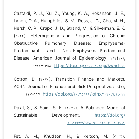
Castaldi, P. J., Xu, Z., Young, K. A., Hokanson, J. E.,
Lynch, D. A., Humphries, S. M., Ross, J. C., Cho, M. H.,
Hersh, C. P., Crapo, J. D., Strand, M., & Silverman, E. K.
(۲۰۲۳). Heterogeneity and Progression of Chronic
Obstructive Pulmonary Disease: Emphysema-
Predominant and Non–Emphysema-Predominant
Disease. American Journal of Epidemiology, ۱۹۲(۱۰),
۱۶۴۷-۱۶۵۸.
https://doi.org/۱۰.۱۰۹۳/aje/kwad۱۱۴
Cotton, D. (۲۰۲۰). Transition Finance and Markets.
ACRN Journal of Finance and Risk Perspectives, ۹(۱),
۱۳۷-۱۴۷.
https://doi.org/۱۰.۳۵۹۴۴/jofrp.۲۰۲۰.۹.۱.۰۱۱
Dalal, S., & Saini, S. K. (۲۰۲۱). A Balanced Model of
Sustainable Development.
https://doi.org/
۱۰.۳۶۶۴۷/۹۷۸-۹۳-۹۲۱۰۶-۰۲-۶.۱۳
Fet, A. M., Knudson, H., & Keitsch, M. (۲۰۲۳).