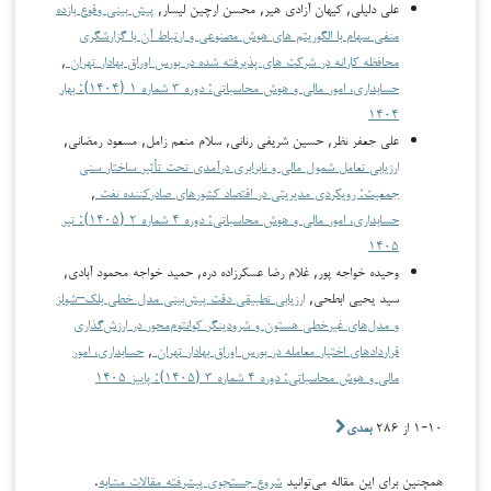
علی دلیلی, کیهان آزادی هیر, محسن ارچین لیسار,
پیش بینی وقوع بازده
منفی سهام با الگوریتم های هوش مصنوعی و ارتباط آن با گزارشگری
محافظه کارانه در شرکت های پذیرفته شده در بورس اوراق بهادار تهران
,
حسابداری، امور مالی و هوش محاسباتی: دوره ۳ شماره ۱ (۱۴۰۴): بهار
۱۴۰۴
علی جعفر نظر, حسین شریفی رنانی, سلام منعم زامل, مسعود رمضانی,
ارزیابی تعامل شمول مالی و نابرابری درآمدی تحت تأثیر ساختار سنی
جمعیت: رویکردی مدیریتی در اقتصاد کشورهای صادرکننده نفت
,
حسابداری، امور مالی و هوش محاسباتی: دوره ۴ شماره ۲ (۱۴۰۵): تیر
۱۴۰۵
وحیده خواجه پور, غلام رضا عسکرزاده دره, حمید خواجه محمود آبادی,
سید یحیی ابطحی,
ارزیابی تطبیقی دقت پیش‌بینی مدل خطی بلک–شولز
و مدل‌های غیرخطی هستون و شرودینگر کوانتوم‌محور در ارزش‌گذاری
قراردادهای اختیار معامله در بورس اوراق بهادار تهران
,
حسابداری، امور
مالی و هوش محاسباتی: دوره ۴ شماره ۳ (۱۴۰۵): پاییز ۱۴۰۵
۱-۱۰ از ۲۸۶
بعدی
همچنین برای این مقاله می‌توانید
شروع جستجوی پیشرفته مقالات مشابه
.