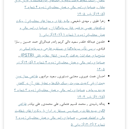
بهادار
,
حسابداری، امور مالی و هوش محاسباتی: دوره ۴ شماره ۳
(۱۴۰۵): پاییز ۱۴۰۵
زهرا علوی , مهدی شفیعی,
مالیه رفتاری و مدل‌های محاسباتی: رویکرد
شبکه‌های عصبی به فهم رفتار سرمایه‌گذاران
,
حسابداری، امور مالی و
هوش محاسباتی: دوره ۱ شماره ۱ (۱۴۰۲): پیاپی ۱
خلدون عبدالله خلف, سعید دائی کریم زاده, عبدالرزاق حمد حسین , سارا
قبادی,
بررسی تأثیر سرمایه‌گذاری مستقیم خارجی و سرمایه انسانی بر
متنوع‌سازی صادرات: رهیافت رگرسیون انتقال ملایم پانلی (PSTR)
,
حسابداری، امور مالی و هوش محاسباتی: دوره ۴ شماره ۲ (۱۴۰۵): تیر
۱۴۰۵
احسان همت عبیری, مجتبی دستوری, سعید مرادپور,
طراحی مدل نوین
جهت ارزیابی کیفیت مدیریت ریسک بانک‌ها و تحلیل نقش آن در کاهش
هزینه سرمایه
,
حسابداری، امور مالی و هوش محاسباتی: دوره ۳ شماره ۳
(۲۰۲۵): پاییز ۱۴۰۴
یداله رشیدی , محمد قسیم عثمانی, علی محمدی, علی بیات,
طراحی
الگوی بهینه نظارت بر حسابرسی مستقل در ایران با رویکرد ارتقای شفافیت
مالی و اعتماد عمومی
,
حسابداری، امور مالی و هوش محاسباتی: دوره ۲
شماره ۳ (۱۴۰۳): پیاپی ۵