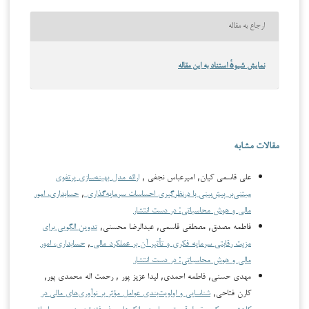
ارجاع به مقاله
نمایش شیوهٔ استناد به این مقاله
مقالات مشابه
علی قاسمی کیان, امیرعباس نجفی ,
ارائه مدل بهینه‌سازی پرتفوی
مبتنی‌بر پیش‌بینی با درنظرگیری احساسات سرمایه‌گذاری
,
حسابداری، امور
مالی و هوش محاسباتی: در دست انتشار
فاطمه مصدق, مصطفی قاسمی, عبدالرضا محسنی,
تدوین الگویی برای
مزیت رقابتی سرمایه فکری و تأثیر آن بر عملکرد مالی
,
حسابداری، امور
مالی و هوش محاسباتی: در دست انتشار
مهدی حسنی, فاطمه احمدی, لیدا عزیز پور , رحمت اله محمدی پور,
کارن فتاحی,
شناسایی و اولویت‌بندی عوامل مؤثر بر نوآوری‌های مالی در
کاهش ریسک سقوط قیمت سهام در بانک‌های پذیرفته‌شده در بورس اوراق