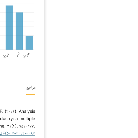
مراجع
. (۲۰۲۴). Analysis
dustry: a multiple
e, ۳۱(۴), ۹۵۲-۹۷۳.
۸/JFC-۰۴-۲۰۲۳-۰۰۹۴