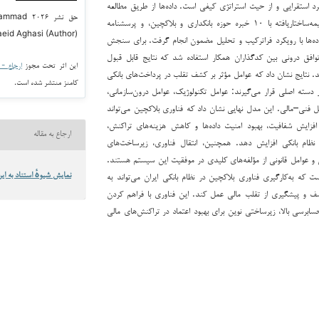
کرد استقرایی و از حیث استراتژی کیفی است. داده‌ها از طریق مطالعه
حق نشر ۶
کتابخانه‌ای، مصاحبه‌های نیمه‌ساختاریافته با ۱۰ خبره حوزه بانکداری و بلاکچین، و پرسشنامه
aeid Aghasi (Author)
ده‌ها با رویکرد فراترکیب و تحلیل مضمون انجام گرفت. برای سنجش
وافق درونی بین کدگذاران همکار استفاده شد که نتایج قابل قبول
این اثر تحت مجوز
ارجاع - غیر ت
دست آمد. نتایج نشان داد که عوامل مؤثر بر کشف تقلب در پرداخت‌های بانکی
کامنز منتشر شده است.
 دسته اصلی قرار می‌گیرند: عوامل تکنولوژیک، عوامل درون‌سازمانی،
مل فنی–مالی. این مدل نهایی نشان داد که فناوری بلاکچین می‌تواند
فزایش شفافیت، بهبود امنیت داده‌ها و کاهش هزینه‌های تراکنش،
ارجاع به مقاله
نظام بانکی افزایش دهد. همچنین، انتقال فناوری، زیرساخت‌های
 و عوامل قانونی از مؤلفه‌های کلیدی در موفقیت این سیستم هستند.
ست که به‌کارگیری فناوری بلاکچین در نظام بانکی ایران می‌تواند به
نمایش شیوهٔ استناد به این
کشف و پیشگیری از تقلب مالی عمل کند. این فناوری با فراهم کردن
ابرسی بالا، زیرساختی نوین برای بهبود اعتماد در تراکنش‌های مالی