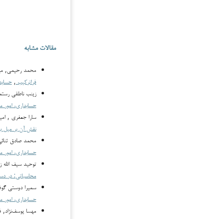
مقالات مشابه
محمد رحیمی, مهر
فراترکیب
,
حسابداری،
زینب ناطقی رستمی
حسابداری، امور مالی و هوش
سارا جعفری , ام
نقش آن بر میل ب
محمد صادق ثنائی
حسابداری، امور مالی و هوش 
توحید سیف الله ز
محاسباتی: در دست
سميرا دوستي گوف
حسابداری، امور م
مهسا یوسف‌نژاد, 