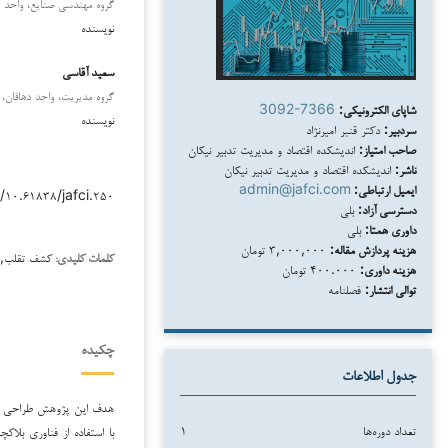
گروه مهندسی صنایع، واحد دها
نویسنده
سعید آقاسی
گروه مدیریت، واحد دهاقان، د
شاپای الکترونیکی:
3092-7366
نویسنده
سردبیر:
دکتر قنبر امیرنژاد
صاحب امتیاز:
اندیشکده اقتصاد و مدیریت تدبیر نیکان
ناشر:
اندیشکده اقتصاد و مدیریت تدبیر نیکان
ایمیل ارتباطی:
admin@jafci.com
/۱۰.۶۱۸۳۸/jafci.۲۵۰
دسترسی آزاد:
بلی
داوری همتا:
بلی
هزینه پردازش مقاله:
۳,۰۰۰,۰۰۰ تومان
کشف تقلب, ب
کلمات کلیدی:
هزینه داوری:
۴۰۰.۰۰۰ تومان
توالی انتشار:
فصلنامه
چکیده
جدول اطلاعات
هدف این پژوهش طراحی یک
تعداد دوره‌ها
۱
با استفاده از فناوری بلا