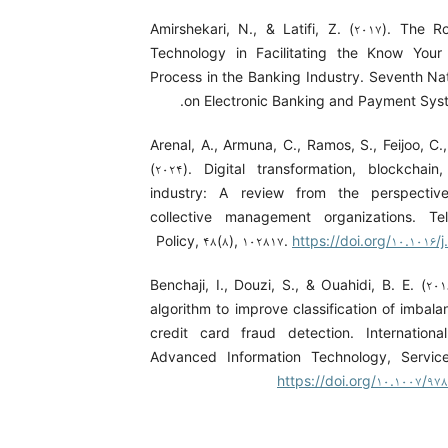
Amirshekari, N., & Latifi, Z. (۲۰۱۷). The R
Technology in Facilitating the Know You
Process in the Banking Industry. Seventh Na
on Electronic Banking and Payment Syste
Arenal, A., Armuna, C., Ramos, S., Feijoo, C
(۲۰۲۴). Digital transformation, blockchai
industry: A review from the perspective
collective management organizations. Te
Policy, ۴۸(۸), ۱۰۲۸۱۷.
https://doi.org/۱۰.۱۰۱۶/j
Benchaji, I., Douzi, S., & Ouahidi, B. E. (۲۰
algorithm to improve classification of imbal
credit card fraud detection. Internation
Advanced Information Technology, Servic
https://doi.org/۱۰.۱۰۰۷/۹۷