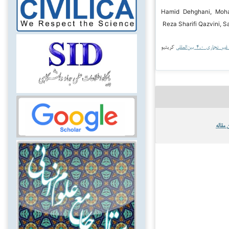
۲۰۲ Hamid Dehghani, Mohammad
Reza Sharifi Qazvini, S
جاری ۴.۰ بین‌المللی
کریتیو
 مقاله