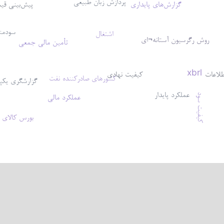
پردازش زبان طبیعی
گزارش‌های پایداری
پیش‌بینی قی
سودمن
اشتغال
روش رگرسیون آستانه¬ای
تأمین مالی جمعی
xbrl
لاعات
کیفیت نهادی
کشورهای صادرکننده نفت
گزارشگری یکپ
عملکرد پایدار
عملکرد مالی
کیفیت سود
بورس کالای ا