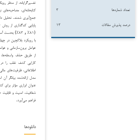
تفسیرگرایانه، از منظر روی
تعداد شماره‌ها
۳
جمع‌آوری شدند. تحلیل دا
درصد پذیرش مقالات
۱۳
پایایی کدگذاری از روش ت
(۸۱٪ و ۸۳٪) به‌
با رویکرد بلاکچین در چهار
عوامل برون‌سازمانی و عوا
از طریق حذف واسطه‌ها، ا
کارایی کشف تقلب را در 
اطلاعاتی، ظرفیت‌های مالی
مدل ارائه‌شده بیانگر آن ا
عنوان ابزاری مؤثر برای 
شفافیت، امنیت و قابلیت حس
فراهم می‌آورد.
دانلودها