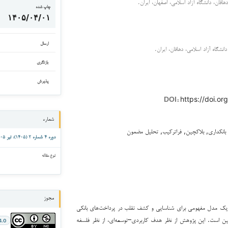
قان، دانشگاه آزاد اسلامی، اصفهان، ایران.
چاپ شده
۱۴۰۵/۰۴/۰۱
ارسال
انشگاه آزاد اسلامی، دهاقان، ایران.
بازنگری
پذیرش
https://doi.org
DOI::
شماره
انکداری, بلاکچین, فراترکیب, تحلیل مضمون
دوره ۴ شماره ۲ (۱۴۰۵): تیر ۱۴۰۵
نوع مقاله
مجوز
 مدل مفهومی برای شناسایی و کشف تقلب در پرداخت‌های بانکی
کچین است. این پژوهش از نظر هدف کاربردی–توسعه‌ای، از نظر فلسفه
4.0