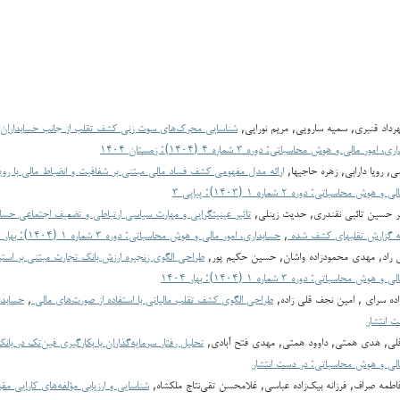
داد قنبری, سمیه سارویی, مریم نورایی,
شناسایی محرک‌های سوت زنی کشف تقلب از جانب حسابداران شاغ
 امور مالی و هوش محاسباتی: دوره ۳ شماره ۴ (۱۴۰۴): زمستان ۱۴۰۴
, رویا دارابی, زهره حاجیها,
ارائه مدل مفهومی کشف فساد مالی مبتنی بر شفافیت و انضباط مالی با ر
 محاسباتی: دوره ۲ شماره ۱ (۱۴۰۳): پیاپی ۳
یر حسین تائبی نقندری, حدیث زینلی,
تاثیر عینیت­گرایی و مهارت سیاسی ارتباطی و تضعیف اجتماعی حساب
ه گزارش تقلب­های کشف شده
,
حسابداری، امور مالی و هوش محاسباتی: دوره ۳ شماره ۱ (۱۴۰۴): بهار ۱۴۰۴
 راد, مهدی محمودزاده واشان, حسین حکیم پور,
طراحی الگوی زنجیره ارزش بانک تجارت مبتنی بر استرا
محاسباتی: دوره ۳ شماره ۱ (۱۴۰۴): بهار ۱۴۰۴
اده سرای , امین نجف قلی زاده,
طراحی الگوی کشف تقلب مالیاتی با استفاده از صورت‌های مالی
,
حسابدا
 انتشار
لي, هدی همتی, داوود همتی, مهدي فتح آبادي,
تحلیل رفتار سرمایه‌گذاران با بکارگیری فین‌تک در ب
الی و هوش محاسباتی: در دست انتشار
فاطمه صراف, فرزانه بیک‌زاده عباسی, غلامحسن تقی‌نتاج ملکشاه,
شناسایی و ارزیابی مؤلفه‌های کارایی مق