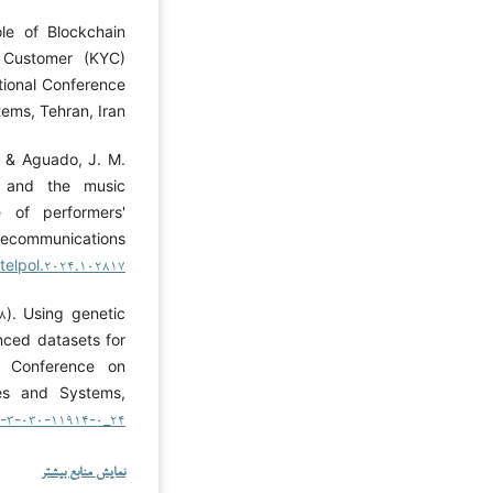
ole of Blockchain
r Customer (KYC)
tional Conference
ms, Tehran, Iran.
., & Aguado, J. M.
n, and the music
 of performers'
lecommunications
.telpol.۲۰۲۴.۱۰۲۸۱۷
۱۸). Using genetic
anced datasets for
al Conference on
es and Systems,
۸-۳-۰۳۰-۱۱۹۱۴-۰_۲۴
نمایش منابع بیشتر