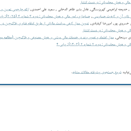
 مالی و هوش محاسباتی: در دست انتشار
, خدیجه ابراهیمی کهریزسنگی, عادل بشير ظاهر الدخاني , سعید علی احمدی,
ارائه چارچوبی تعیین و
 تاثیر آن بر کیفیت حسابرسی
,
حسابداری، امور مالی و هوش محاسباتی: دوره ۳ شماره ۳ (۲۰۲۵): پاییز ۱۴۰۴
 خسروی پور, اميررضا كيقبادي,
تدوین مدل کیفی سیاست مالیاتی از طریق ادغام فناوری بلاک‌چین در 
الی و هوش محاسباتی: در دست انتشار
ری سینجانی,
مدل اعتماد و تصویر برند در خدمات مالی مبتنی بر هوش مصنوعی و بلاک‌چین (مطالعه مور
 محاسباتی: دوره ۲ شماره ۲ (۱۴۰۳): پیاپی ۴
توانید
شروع جستجوی پیشرفته مقالات مشابه
.