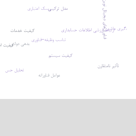
فناوری‌های دیجیتال نوین
مدل ترکیبی
ریسک اعتباری
یادگیری ماشین
ارتباط ارزشی اطلاعات حسابداری
کیفیت خدمات
تناسب وظیفه–فناوری
بدهی دولتی
کیفیت اط
کیفیت سیستم
تأثیر نامتقارن
تحلیل حس
عوامل فناورانه