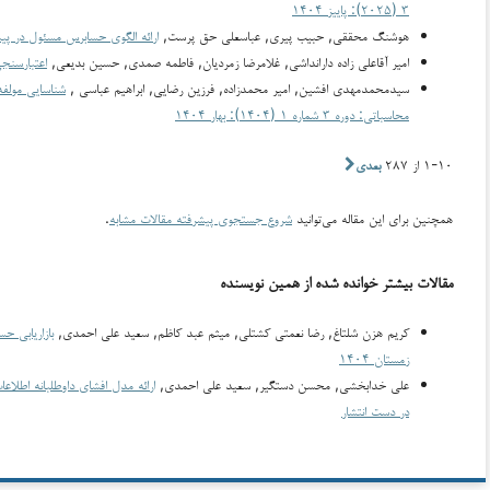
۳ (۲۰۲۵): پاییز ۱۴۰۴
هوشنگ محققی, حبیب پیری, عباسعلی حق پرست,
ارائه الگوی حسابرس مسئول در پ
امیر آقاعلی زاده دارانداشی, غلامرضا زمردیان, فاطمه صمدی, حسین بدیعی,
اعتبارسنج
سیدمحمدمهدی افشین, امیر محمدزاده, فرزین رضایی, ابراهیم عباسی ,
شناسایی مولفه‌
محاسباتی: دوره ۳ شماره ۱ (۱۴۰۴): بهار ۱۴۰۴
۱-۱۰ از ۲۸۷
بعدی
همچنین برای این مقاله می‌توانید
شروع جستجوی پیشرفته مقالات مشابه
.
مقالات بیشتر خوانده شده از همین نویسنده
کریم هزن شلتاغ, رضا نعمتی کشتلی, میثم عبد کاظم, سعید علی احمدی,
بازاریابی ح
زمستان ۱۴۰۴
علی خدابخشی, محسن دستگیر, سعید علی احمدی,
ارائه مدل افشای داوطلبانه اطلاع
در دست انتشار