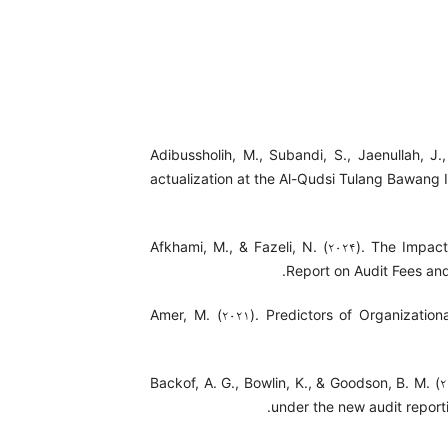
Adibussholih, M., Subandi, S., Jaenullah, J.,
actualization at the Al-Qudsi Tulang Bawang I
Afkhami, M., & Fazeli, N. (۲۰۲۴). The Impac
Report on Audit Fees and 
Amer, M. (۲۰۲۱). Predictors of Organization
Backof, A. G., Bowlin, K., & Goodson, B. M. (۲۰
under the new audit report