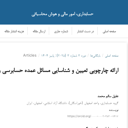
حسابداری، امور مالی و هوش محاسباتی
صفحه اصلی
در دست انتشار
شماره جاری
ارسال مقاله
هزینه انتشار مقاله
صفحه اصلی
/
بایگانی‌ها
/
دوره ۳ شماره ۳ (۲۰۲۵): پاییز ۱۴۰۴
/
Articles
ارائه چارچوبی تعیین و شناسایی مسائل عمده حسابرسی و
عقيل سالم محمد
گروه حسابداری، واحد اصفهان (خوراسگان)، دانشگاه آزاد اسلامی، اصفهان، ایران
نویسنده
https://orcid.org/۰۰۰۰-۰۰۰۲-۳۸۳۰-۷۴۱۷
خدیجه ابراهیمی کهریزسنگی