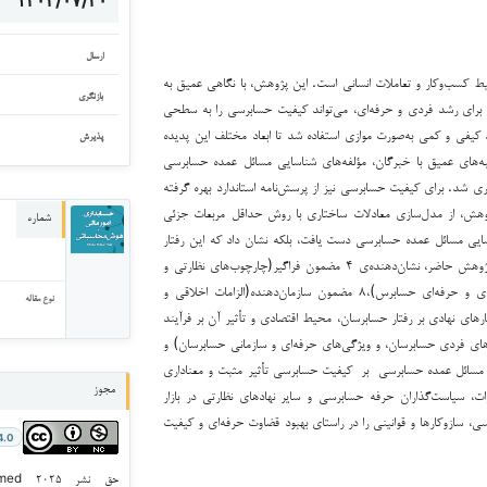
۱۴۰۴/۰۷/۲۰
ارسال
ط کسب‌وکار و تعاملات انسانی است. این پژوهش، با نگاهی عمیق به
بازنگری
برای رشد فردی و حرفه‌ای، می‌تواند کیفیت حسابرسی را به سطحی
یکرد کیفی و کمی به‌صورت موازی استفاده شد تا ابعاد مختلف این پدیده
پذیرش
‌های عمیق با خبرگان، مؤلفه‌های شناسایی مسائل عمده حسابرسی
ری شد. برای کیفیت حسابرسی نیز از پرسش‌نامه‌ استاندارد بهره گرفته
 پژوهش، از مدل‌سازی معادلات ساختاری با روش حداقل مربعات جزئی
شماره
سایی مسائل عمده حسابرسی دست یافت، بلکه نشان داد که این رفتار
چگونه می‌تواند به‌عنوان عاملی کلیدی، کیفیت حسابرسی را به سطحی بالاتر ارتقا دهد. نتایج پژوهش حاضر، نشان‌دهنده‌ی ۴ مضمون فراگیر(چارچوب‌های نظارتی و
الزامات حرفه‌ای، ساختارهای نهادی و محیطی، ویژگی‌های خاص صاحبکار و چارچوب‌های فردی و حرفه‌ای حسابرس)،۸ مضمون سازمان‌دهنده(الزامات اخلاقی و
نوع مقاله
های نهادی بر رفتار حسابرسان، محیط اقتصادی و تأثیر آن بر فرآیند
های فردی حسابرسان، و ویژگی‌های حرفه‌ای و سازمانی حسابرسان) و
ی مسائل عمده حسابرسی بر کیفیت حسابرسی تأثیر مثبت و معناداری
مجوز
ررات، سیاست‌گذاران حرفه حسابرسی و سایر نهادهای نظارتی در بازار
سی، سازوکارها و قوانینی را در راستای بهبود قضاوت حرفه‌ای و کیفیت
4.0
حق نش