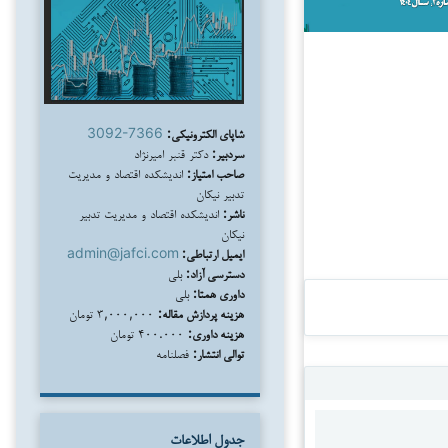
شاپای الکترونیکی:
3092-7366
سردبیر:
دکتر قنبر امیرنژاد
صاحب امتیاز:
اندیشکده اقتصاد و مدیریت
تدبیر نیکان
ناشر:
اندیشکده اقتصاد و مدیریت تدبیر
نیکان
ایمیل ارتباطی:
admin@jafci.com
دسترسی آزاد:
بلی
داوری همتا:
بلی
هزینه پردازش مقاله:
۳,۰۰۰,۰۰۰ تومان
هزینه داوری:
۴۰۰.۰۰۰ تومان
توالی انتشار:
فصلنامه
جدول اطلاعات