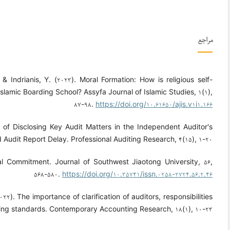
مراجع
 & Indrianis, Y. (۲۰۲۳). Moral Formation: How is religious self-
slamic Boarding School? Assyfa Journal of Islamic Studies, ۱(۱),
۸۷-۹۸.
https://doi.org/۱۰.۶۱۶۵۰/ajis.v۱i۱.۱۶۶
t of Disclosing Key Audit Matters in the Independent Auditor's
Audit Report Delay. Professional Auditing Research, ۴(۱۵), ۱-۲۰.
al Commitment. Journal of Southwest Jiaotong University, ۵۶,
۵۶۸-۵۸۰.
https://doi.org/۱۰.۳۵۷۴۱/issn.۰۲۵۸-۲۷۲۴.۵۶.۲.۴۶
۲۲). The importance of clarification of auditors, responsibilities
ing standards. Contemporary Accounting Research, ۱۸(۱), ۱۰-۲۳.