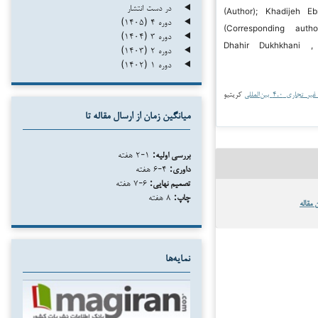
در دست انتشار
(Author); Khadijeh Eb
دوره ۴ (۱۴۰۵)
(Corresponding auth
دوره ۳ (۱۴۰۴)
Dhahir Dukhkhani ,
دوره ۲ (۱۴۰۳)
دوره ۱ (۱۴۰۲)
جاری ۴.۰ بین‌المللی
کریتیو
میانگین زمان از ارسال مقاله تا
بررسی اولیه:
۱-۲ هفته
داوری:
۴-۶ هفته
تصمیم نهایی:
۶-۷ هفته
چاپ:
۸ هفته
 مقاله
نمایه‌ها