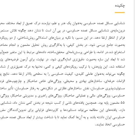
چکیده
شناسایی مسائل عمده حسابرسی به‌عنوان یک هنر و علم، نیازمند درک عمیق از ابعاد مختلف محی
درون‌مایه‌ی شناسایی مسائل عمده حسابرسی، در پی آن است تا نشان دهد چگونه تلاش مستمر 
فراتر از انتظار ارتقا دهد. در این مسیر، با تکیه بر بنیان‌های استدلالیِ روش‌شناختی، از دو رو
به‌صورت جامع بررسی شود. در بخش کیفی، با به‌کارگیری روش تحلیل مضمون و انجام مصاحبه
استخراج شد.در ادامه، با طراحی پرسش‌نامه‌ای محقق‌ساخته، داده‌های مرتبط با این متغیر جمع‌آو
شد تا ابعاد این سازه به‌صورت دقیق‌تری اندازه‌گیری شود. در نهایت، برای آزمون فرضیه‌های
استفاده شد. این پژوهش، با ترکیب رویکردهای کیفی و کمی، نه‌تنها به درک عمیق‌تری از شنا
مسئولیت‌پذیری حسابرسان، نقش ساختارهای نظارتی در شکل‌دهی به رفتار حسابرسان، تأثیر ساختار
حسابرسی، ویژگی‌های مالی و عملیاتی صاحبکار، ویژگی‌های راهبری و مدیریتی صاحبکار، ویژگی‌
۵۵ مضمون پایه بود. همچنین یافته‌های ناشی از کسب نتیجه در بخش کمی نشان داد، شناسای
دارد. یافته‌های این مطالعه می‌تواند دستاوردها و کاربردهای فراوانی برای تدوین‌کنندگان مق
حسابرسی ایران داشته باشد و به آن‌ها کمک نماید تا با شناخت بیشتر از ابعاد مسائل عمده حسابر
حسابرسی اتخاذ نمایند.