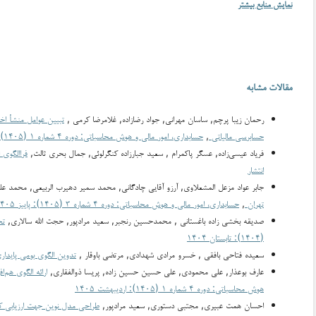
نمایش منابع بیشتر
مقالات مشابه
رحمان زیبا پرچم, ساسان مهرانی, جواد رضازاده, غلامرضا كرمي ,
حسابرسی مالیاتی
,
حسابداری، امور مالی و هوش محاسباتی: دوره ۴ شماره ۱ (۱۴۰۵): اردیبهشت ۱۴۰۵
فریاد عیسی‌زاده, عسگر پاکمرام , سعید جبارزاده کنگرلوئی, جمال بحری ثالث,
فراالگوی 
انتشار
جابر عواد مزعل المشعلاوی, آرزو آقایی چادگانی, محمد سمير دهيرب الربيعي, محمد ع
تهران
,
حسابداری، امور مالی و هوش محاسباتی: دوره ۴ شماره ۳ (۱۴۰۵): پاییز ۱۴۰۵
صدیقه بخشی زاده باغستانی , محمدحسين رنجبر, سعید مرادپور, حجت الله سالاری,
تح
(۱۴۰۴): تابستان ۱۴۰۴
سعيده فتاحي بافقي , خسرو مرادی شهدادی, مرتضي باوقار ,
تدوین الگوی بومی پایداری
عارف بوعذار, علی محمودی, علی حسین حسین زاده, پریسا ذوالفقاری,
ارائه الگوی هم‌
هوش محاسباتی: دوره ۴ شماره ۱ (۱۴۰۵): اردیبهشت ۱۴۰۵
احسان همت عبیری, مجتبی دستوری, سعید مرادپور,
طراحی مدل نوین جهت ارزیابی ک