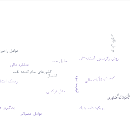
عوامل قانونی
عوامل راهبر
روش رگرسیون آستانه¬ای
تحلیل حس
عملکرد مالی
کشورهای صادرکننده نفت
اشتغال
کیفیت نهادی
کیفیت سود
شفافیت مالی
ریسک اعتبا
مدل ترکیبی
ادار عراق
تحولات فناوری
یادگیری م
رویکرد داده بنیاد
عوامل عملیاتی