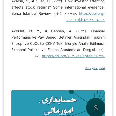
Akarsu, S., & Suer, Ö. (۲۰۲۲). How investor attention
affects stock returns? Some international evidence.
Borsa Istanbul Review, ۲۲(۳), ۶۱۶-۶۲۶.
https://doi.org/
۱۰.۱۰۱۶/j.bir.۲۰۲۱.۰۹.۰۰۱
Akbulut, O. Y., & Hepşen, A. (۲۰۲۱). Finansal
Performans ve Pay Senedi Getirileri Arasındaki İlişkinin
Entropi ve CoCoSo ÇKKV Teknikleriyle Analiz Edilmesi.
Ekonomi Politika ve Finans Araştırmaları Dergisi, ۶(۳),
۶۸۱.
https://doi.org/۱۰.۳۰۷۸۴/epfad.۹۴۵۷۷۰
نمایش منابع بیشتر