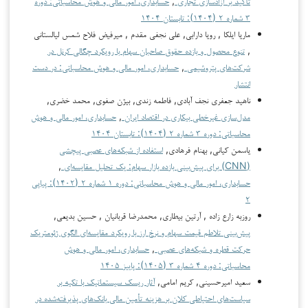
تأکید بر آزادسازی تجاری
,
حسابداری، امور مالی و هوش محاسباتی: دوره
۳ شماره ۲ (۱۴۰۴): تابستان ۱۴۰۴
ماریا ایلکا , رویا دارابی, علی نجفی مقدم , میرفیض فلاح شمس لیالستانی
,
تنوع محصول و بازده حقوق صاحبان سهام با رویکرد چگالی کرنل در
شرکت‌های پتروشیمی
,
حسابداری، امور مالی و هوش محاسباتی: در دست
انتشار
ناهید جعفری نجف آبادی, فاطمه زندی, بیژن صفوی, محمد خضری,
مدل‌سازی غیرخطی بیکاری در اقتصاد ایران
,
حسابداری، امور مالی و هوش
محاسباتی: دوره ۳ شماره ۲ (۱۴۰۴): تابستان ۱۴۰۴
یاسمن کیانی, بهنام فرهادی,
استفاده از شبکه‌های عصبی پیچشی
(CNN) برای پیش‌بینی بازده بازار سهام: یک تحلیل مقایسه‌ای
,
حسابداری، امور مالی و هوش محاسباتی: دوره ۱ شماره ۲ (۱۴۰۲): پیاپی
۲
روزبه زارع زاده , آرتین بیطاری, محمدرضا قربانیان , حسین بدیعی,
پیش‌بینی تلاطم قیمت سهام و نرخ ارز با رویکرد مقایسه‌ای الگوی ژئومتریک
حرکت قطره و شبکه‌های عصبی
,
حسابداری، امور مالی و هوش
محاسباتی: دوره ۴ شماره ۳ (۱۴۰۵): پاییز ۱۴۰۵
سعید امیرحسینی, کریم امامی,
آثار ریسک سیستماتیک با تکیه بر
سیاست‌های احتیاطی کلان بر هزینه تأمین مالی بانک‌های پذیرفته‌شده در