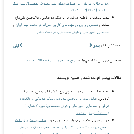
بورس اوراق بهادار تهران
,
حسابداری، امور مالی و هوش محاسباتی: دوره ۴
شماره ۲ (۱۴۰۵): تیر ۱۴۰۵
مهسا یوسف‌نژاد, فاطمه صراف, فرزانه بیک‌زاده عباسی, غلامحسن تقی‌نتاج
ملکشاه,
شناسایی و ارزیابی مؤلفه‌های کارایی مقررات در صنعت بیمه ایران
,
حسابداری، امور مالی و هوش محاسباتی: در دست انتشار
۱۱-۲۰ از ۲۸۶
بعدی
قبلی
همچنین برای این مقاله می‌توانید
شروع جستجوی پیشرفته مقالات مشابه
.
مقالات بیشتر خوانده شده از همین نویسنده
احمد جبار محمد, مهدی معدنچی زاج, غلامرضا زمردیان, حمیدرضا
کردلوئی,
عوامل مؤثر بر اثربخشی مدیریت ریسک نقدینگی در بانک‌های
عراقی
,
حسابداری، امور مالی و هوش محاسباتی: دوره ۳ شماره ۲
(۱۴۰۴): تابستان ۱۴۰۴
مهسا رهاوی, غلامرضا زمردیان, بهمن بنی مهد,
مدلسازی رفتاری نوسانات
شاخص سهام با تاکید بر ریسک بازار و نوسانات حجم معاملات با در نظر
گرفتن مدل‌های خودرگرسیون برداری ساختاری
,
حسابداری، امور مالی و