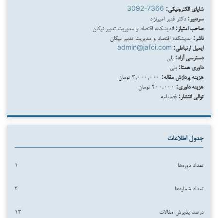
شاپای الکترونیکی:
3092-7366
سردبیر:
دکتر قنبر امیرنژاد
صاحب امتیاز:
اندیشکده اقتصاد و مدیریت تدبیر نیکان
ناشر:
اندیشکده اقتصاد و مدیریت تدبیر نیکان
ایمیل ارتباطی:
admin@jafci.com
دسترسی آزاد:
بلی
داوری همتا:
بلی
هزینه پردازش مقاله:
۳,۰۰۰,۰۰۰ تومان
هزینه داوری:
۴۰۰.۰۰۰ تومان
توالی انتشار:
فصلنامه
جدول اطلاعات
تعداد دوره‌ها
۱
تعداد شماره‌ها
۳
درصد پذیرش مقالات
۱۳