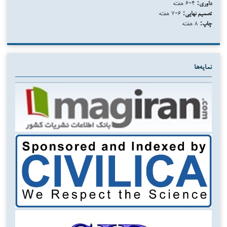
داوری:
۴-۶ هفته
تصمیم نهایی:
۶-۷ هفته
چاپ:
۸ هفته
نمایه‌ها