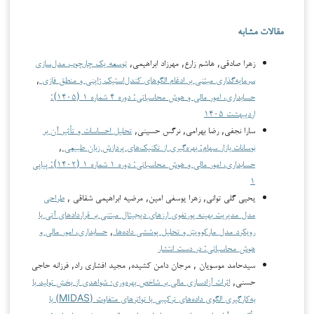
مقالات مشابه
زهرا صادقی, هاشم زارع, مهرزاد ابراهیمی,
توسعه یک چارچوب مدل‌سازی
سرمایه‌گذاری مبتنی بر ادغام الگوهای کندل‌استیک ژاپنی و منطق فازی
,
حسابداری، امور مالی و هوش محاسباتی: دوره ۴ شماره ۱ (۱۴۰۵):
اردیبهشت ۱۴۰۵
سارا نجفی, رضا بهرامی, نرگس حسینی,
تحلیل احساسات و تأثیر آن بر
نوسانات بازار سهام: بهره‌گیری از تکنیک‌های پردازش زبان طبیعی
,
حسابداری، امور مالی و هوش محاسباتی: دوره ۱ شماره ۱ (۱۴۰۲): پیاپی
۱
یحیی گلی توانی, زهرا یوسفی امین, مرضیه ابراهیمی شقاقی ,
طراحی
مدل مدیریت بهینه پورتفوی ارزهای دیجیتال مبتنی بر قراردادهای آتی با
رویکرد مدل مارکوویتز و تحلیل پوششی داده‌ها
,
حسابداری، امور مالی و
هوش محاسباتی: در دست انتشار
سیدحامد موسویان , مرجان دامن کشیده, مجید افشاری راد, فرزانه حاجی
حسنی,
اثرات آزادسازی مالی بر شاخص بهره‌وری؛ شواهدی از بخش تولید با
به‌کارگیری الگوی داده‌های ترکیبی با تواترهای متفاوت (MIDAS) با