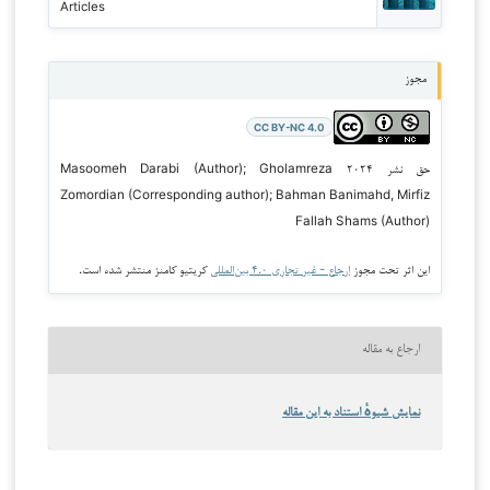
Articles
مجوز
CC BY-NC 4.0
حق نشر ۲۰۲۴ Masoomeh Darabi (Author); Gholamreza
Zomordian (Corresponding author); Bahman Banimahd, Mirfiz
Fallah Shams (Author)
این اثر تحت مجوز
ارجاع - غیر تجاری ۴.۰ بین‌المللی
کریتیو کامنز منتشر شده است.
ارجاع به مقاله
نمایش شیوهٔ استناد به این مقاله