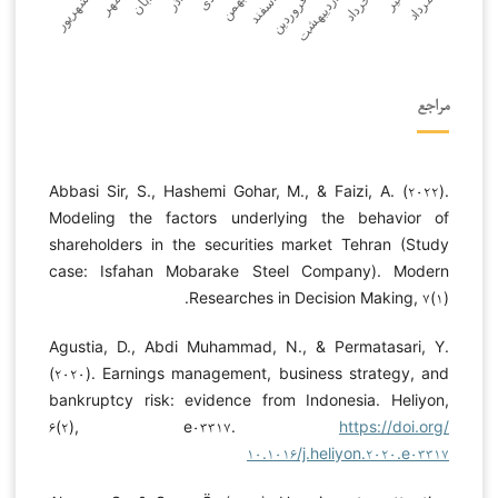
مراجع
Abbasi Sir, S., Hashemi Gohar, M., & Faizi, A. (۲۰۲۲).
Modeling the factors underlying the behavior of
shareholders in the securities market Tehran (Study
case: Isfahan Mobarake Steel Company). Modern
Researches in Decision Making, ۷(۱).
Agustia, D., Abdi Muhammad, N., & Permatasari, Y.
(۲۰۲۰). Earnings management, business strategy, and
bankruptcy risk: evidence from Indonesia. Heliyon,
۶(۲), e۰۳۳۱۷.
https://doi.org/
۱۰.۱۰۱۶/j.heliyon.۲۰۲۰.e۰۳۳۱۷