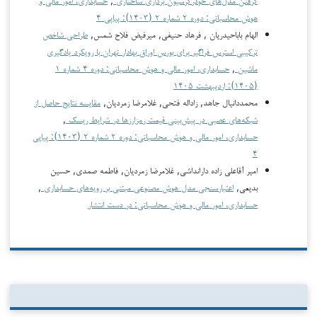
هوش محاسباتی: دوره ۲ شماره ۲ (۱۴۰۳): پیاپی ۴
الهام باباحیدریان , فرهاد حنیفی, میرفیض فلاح شمس,
طراحی شاخص
ترکیبی استرس فراگیر برای بورس اوراق بهادار تهران با رویکرد یادگیری
ماشین
,
حسابداری، امور مالی و هوش محاسباتی: دوره ۴ شماره ۱
(۱۴۰۵): اردیبهشت ۱۴۰۵
محمددانیال جاهد, زاداله فتحی, غلامرضا زمردیان,
مقایسه نتایج حاصل از
شبکه‌های عصبی در پیش‌بینی قیمت رمزارزها در شرایط ریسک
,
حسابداری، امور مالی و هوش محاسباتی: دوره ۲ شماره ۲ (۱۴۰۳): پیاپی
۴
امیر آقاعلی زاده دارانداشی, غلامرضا زمردیان, فاطمه صمدی, حسین
بدیعی,
اعتبارسنجی مدل هوش مصنوعی مبتنی بر رویه‌های حسابداری
,
حسابداری، امور مالی و هوش محاسباتی: در دست انتشار