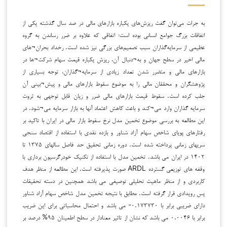
به جرات می‌توان گفت ریزش‌های یکباره بازارهای مالی در صد سال گذشته یکی از
اتفاقات بزرگ جوامع انسانی بوده است؛ اتفاقی که علاوه بر ضرر رساندن به گروه
عظیمی از سرمایه‌گذاران سبب تصمیم‌های بزرگی نیز شده است. رخداد بحران¬های
مالی اخیر در سطح جهان و به¬دنبال آن، ریزش یکباره قیمت سهام شرکت¬ها در
بازارهای مالی و متضرر شدن تعداد زیادی از سرمایه¬گذاران، توجه بسیاری از
پژوهشگران و محققان مالی را به موضوع سقوط بازارهای مالی و پیش¬بینی آن
جلب کرده است. سقوط قیمت بازارهای مالی ضرر و زیان قابل توجهی به ثروت
سرمایه گذاران وارد می¬کند و باعث کاهش اعتماد آنها به بازار سرمایه می¬شود. در
این مطالعه به بررسی موضوع تخمین مدل نرخ سقوط بازار مالی در ایران با تاکید بر
رفتارهای پویای شاخص سهام آزاد شناور و بازده نقدی با استفاده از اقتصاد سنجی
سریهای زمانی پرداخته شده است. دوره زمانی تحقیق حد فاصل سالهای ۱۳۷۵ تا
۱۴۰۲ در ایران می باشد. تخمین مدل با استفاده از تکنیک خودرگرسیون برداری با
وقفه های توزیعی گسترده ARDL صورت پذیرفته است. این مطالعه از منظر هدف
کاربردی و از منظر ماهیت تحلیلی توصیفی می باشد همچنین در دسته تحقیقات
پس رویدادی قرار گرفته است. مطابق با نتیجه تخمین مدل شاخص سهام آزاد شناور
دارای ضریبی برابر با ۰.۱۷۳۷۳۰- می باشد و احتمال محاسباتی برای این ضریب
برابر با ۰.۰۰۴۶ می باشد که نشان از تاثیر معنادار در سطح اطمینان ۹۵% درصد بر