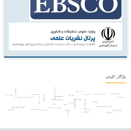
واژگان کلیدی
فناوری‌های دیجیتال نوین
عوامل قانونی
مدل ترکیبی
پیش‌بینی قیمت
بورس اوراق بهادار عراق
مؤسسات حسابرسی
سودمندی درک‌شده
بدهی دولتی
پردازش زبان طبیعی
کیفیت خدمات
کیفیت اطلاعات
رویکرد داده بنیاد
عوامل فناورانه
سیستم بانکی و رشد اقتصادی
بورس کالای ایران
کیفیت نهادی
تناسب وظیفه–فناوری
گزارشگری یکپارچه
روش رگرسیون آستانه¬ای
عملکرد پایدار
عملکرد مالی
اشتغال
xbrl
ارتباط ارزشی اطلاعات حسابداری
کیفیت گزارشگری یکپارچه
کشورهای صادرکننده نفت
ریسک اعتباری
کیفیت سیستم
تحلیل حس
تأمین مالی جمعی
گزارش‌های پایداری
کیفیت سود
عوامل راهبردی
تحولات فناوری
تأثیر نامتقارن