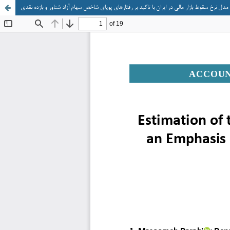
دل نرخ سقوط بازار مالی در ایران با تاکید بر رفتارهای پویای شاخص سهام آزاد شناور و بازده نقدی