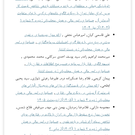
ژئوپلیتیک جهانی و منطقه‌ای بر بازده و نوسانات بازدهی شاخص قیمت کل
بورس اوراق بهادار تهران با رویکرد الگوی داده‌های ترکیبی با تواتر متفاوت
(میداس)
,
حسابداری، امور مالی و هوش محاسباتی: دوره ۳ شماره ۱
(۱۴۰۴): بهار ۱۴۰۴
علی قاسمی کیان, امیرعباس نجفی ,
ارائه مدل بهینه‌سازی پرتفوی
مبتنی‌بر پیش‌بینی با درنظرگیری احساسات سرمایه‌گذاری
,
حسابداری، امور
مالی و هوش محاسباتی: در دست انتشار
ميرمحمد ابراهيم زاده, سید یوسف احدی سرکانی, محمد محمودي ,
توسعه الگوی رفتار بازار سرمایه برحسب نوع اطلاعات و تقارن بازار
,
حسابداری، امور مالی و هوش محاسباتی: در دست انتشار
پیمان کریمی, غلام رضا عسکرزاده دره, علیرضا رعیتی شوازی, سید یحیی
ابطحی,
ارائه مدلی برای قیمت‌گذاری دارایی‌های دیجیتال (دارایی‌های
غیرمتمرکز) مبتنی بر رویکرد مالی رفتاری
,
حسابداری، امور مالی و هوش
محاسباتی: دوره ۴ شماره ۱ (۱۴۰۵): اردیبهشت ۱۴۰۵
معصومه دارابی, غلامرضا زمردیان, بهمن بنی مهد, میرفیض فلاح شمس,
تخمین مدل نرخ سقوط بازار مالی در ایران با تاکید بر رفتارهای پویای
شاخص سهام آزاد شناور و بازده نقدی
,
حسابداری، امور مالی و هوش
محاسباتی: دوره ۲ شماره ۱ (۱۴۰۳): پیاپی ۳