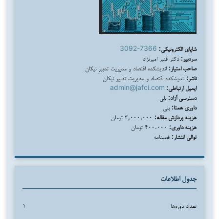
شاپای الکترونیکی:
3092-7366
سردبیر:
دکتر قنبر امیرنژاد
صاحب امتیاز:
اندیشکده اقتصاد و مدیریت تدبیر نیکان
ناشر:
اندیشکده اقتصاد و مدیریت تدبیر نیکان
ایمیل ارتباطی:
admin@jafci.com
دسترسی آزاد:
بلی
داوری همتا:
بلی
هزینه پردازش مقاله:
۳,۰۰۰,۰۰۰ تومان
هزینه داوری:
۴۰۰.۰۰۰ تومان
توالی انتشار:
فصلنامه
جدول اطلاعات
تعداد دوره‌ها
۱