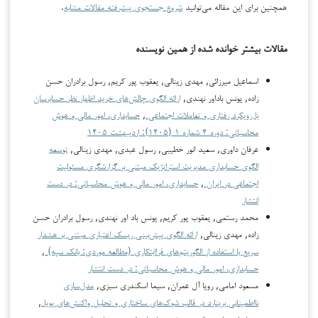
همچنین برای این مقاله می‌توانید
شروع جستجوی پیشرفته مقالات مشابه
.
مقالات بیشتر خوانده شده از همین نویسنده
اسماعیل میرزائی, مهدی زینالی, یعقوب پور کریم, رسول برادران حسن
زاده, یونس باداور نهندی,
ارائه الگوی چالش‌های خرید اظهار نظر حسابرسان
با رویکرد رفتاری و تعاملات اجتماعی
,
حسابداری، امور مالی و هوش
محاسباتی: دوره ۴ شماره ۱ (۱۴۰۵): اردیبهشت ۱۴۰۵
عرفان داوری, سعید انور خطیبی, رسول عبدی, مهدی زینالی,
توسعه
الگوی حسابداری مدیریت استراتژیک مبتنی بر گزارشگری مسئولیت
اجتماعی در ایران
,
حسابداری، امور مالی و هوش محاسباتی: در دست
انتشار
محمد رستمی, یعقوب پور کریم, یونس باد اور نهندی, رسول برادران حسن
زاده, مهدی زینالی,
ارائه الگوی پیش‌بینی ریسک اعتباری مبتنی بر هشدار
سریع با استفاده از الگوریتم‌های فراابتکاری (مطالعه موردی: بانک سپه)
,
حسابداری، امور مالی و هوش محاسباتی: در دست انتشار
مسعود امامی, رویا آل عمران, سیما اسکندری سبزی,
مدل‌سازی
نااطمینانی برینارد در قالب شوک‌های ساختاری و تحلیل واکنش‌های پویا
,