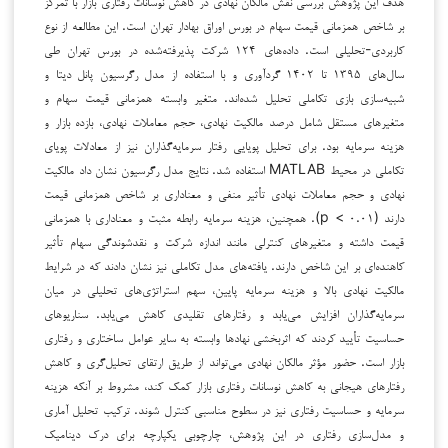
هدف این پژوهش بررسی نقش مالکان نهادی در کاهش نوسانات رفتاری بازار با تمرکز
بر شاخص همزمانی قیمت سهام در بورس اوراق بهادار تهران است. این مطالعه از نوع
کاربردی-تحلیلی است. داده‌های ۱۲۴ شرکت پذیرفته‌شده در بورس تهران طی
سال‌های ۱۳۹۵ تا ۱۴۰۲ گردآوری و با استفاده از مدل رگرسیون پانل دیتا و
شبیه‌سازی بازی تکاملی تحلیل شده‌اند. متغیر وابسته همزمانی قیمت سهام و
متغیرهای مستقل شامل درصد مالکیت نهادی، حجم معاملات نهادی، بازده بازار و
هزینه سرمایه بود. برای تحلیل پویایی رفتار سرمایه‌گذاران نیز از معادلات پویای
تکاملی در محیط MATLAB استفاده شد. نتایج مدل رگرسیون نشان داد مالکیت
نهادی و حجم معاملات نهادی تأثیر منفی و معناداری بر شاخص همزمانی قیمت
دارند (p < ۰.۰۱). همچنین، هزینه سرمایه رابطه مثبت و معناداری با همزمانی
قیمت داشته و متغیرهای کنترلی مانند اندازه شرکت و نقدشوندگی سهام تأثیر
کاهنده‌ای بر این شاخص دارند. یافته‌های مدل تکاملی نیز نشان دادند که در شرایط
مالکیت نهادی بالا و هزینه سرمایه پایین، سهم استراتژی‌های تحلیلی در میان
سرمایه‌گذاران افزایش می‌یابد و رفتارهای تقلیدی کاهش می‌یابد. سناریوهای
حساسیت تأیید کردند که اثربخشی نهادها وابسته به سایر عوامل ساختاری و رفتاری
بازار است. حضور مؤثر مالکان نهادی می‌تواند از طریق ارتقای تحلیل‌گری و کاهش
رفتارهای هیجانی به کاهش نوسانات رفتاری بازار کمک کند، مشروط بر آنکه هزینه
سرمایه و حساسیت رفتاری نیز در سطوح مناسبی کنترل شوند. ترکیب تحلیل آماری
و مدل‌سازی رفتاری در این پژوهش، چارچوبی یکپارچه برای درک دینامیک