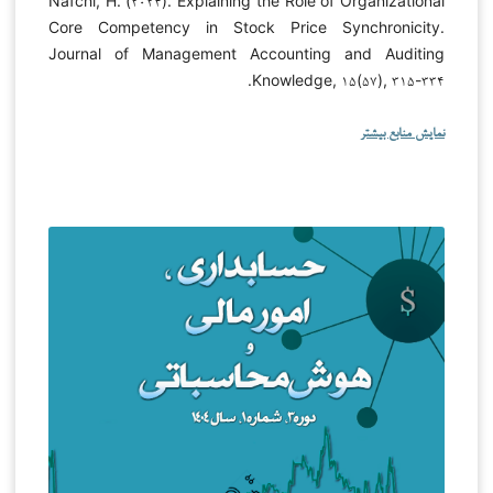
Nafchi, H. (۲۰۲۴). Explaining the Role of Organizational
Core Competency in Stock Price Synchronicity.
Journal of Management Accounting and Auditing
Knowledge, ۱۵(۵۷), ۳۱۵-۳۳۴.
نمایش منابع بیشتر