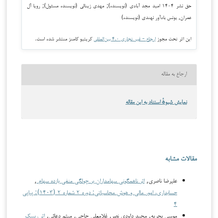
حق نشر ۱۴۰۴ امید مجد آبادی (نویسنده); مهدی زینالی (نویسنده مسئول); رویا آل
عمران, یونس بادآور نهندی (نویسنده)
این اثر تحت مجوز
ارجاع - غیر تجاری ۴.۰ بین‌المللی
کریتیو کامنز منتشر شده است.
ارجاع به مقاله
نمایش شیوهٔ استناد به این مقاله
مقالات مشابه
علیرضا ناصری,
اثر ناهمگونی سهامداران بر چولگی منفی بازده سهام
,
حسابداری، امور مالی و هوش محاسباتی: دوره ۲ شماره ۲ (۱۴۰۳): پیاپی
۴
موسی بحریه, مجید داودی نصر, غلامعلی حاجی, میثم دعائی,
اثر ریسک