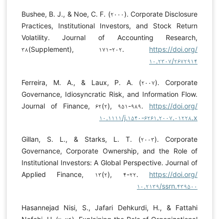
Bushee, B. J., & Noe, C. F. (۲۰۰۰). Corporate Disclosure
Practices, Institutional Investors, and Stock Return
Volatility. Journal of Accounting Research,
۳۸(Supplement), ۱۷۱-۲۰۲.
https://doi.org/
۱۰.۲۳۰۷/۲۶۷۲۹۱۴
Ferreira, M. A., & Laux, P. A. (۲۰۰۷). Corporate
Governance, Idiosyncratic Risk, and Information Flow.
Journal of Finance, ۶۲(۲), ۹۵۱-۹۸۹.
https://doi.org/
۱۰.۱۱۱۱/j.۱۵۴۰-۶۲۶۱.۲۰۰۷.۰۱۲۲۸.x
Gillan, S. L., & Starks, L. T. (۲۰۰۳). Corporate
Governance, Corporate Ownership, and the Role of
Institutional Investors: A Global Perspective. Journal of
Applied Finance, ۱۳(۲), ۴-۲۲.
https://doi.org/
۱۰.۲۱۳۹/ssrn.۴۳۹۵۰۰
Hasannejad Nisi, S., Jafari Dehkurdi, H., & Fattahi