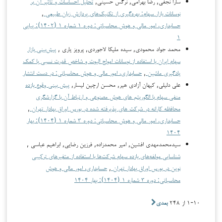
سارا نجفی, رضا بهرامی, نرگس حسینی,
تحلیل احساسات و تأثیر آن بر
نوسانات بازار سهام: بهره‌گیری از تکنیک‌های پردازش زبان طبیعی
,
حسابداری، امور مالی و هوش محاسباتی: دوره ۱ شماره ۱ (۱۴۰۲): پیاپی
۱
محمد جواد محمودی, سیده ملیکا لاجوردی, پرویز یاری ,
پیش‌بینی بازار
سهام ایران با استفاده از نوسانات امواج الیوت و شاخص قدرت نسبی با کمک
یادگیری ماشین
,
حسابداری، امور مالی و هوش محاسباتی: در دست انتشار
علی دلیلی, کیهان آزادی هیر, محسن ارچین لیسار,
پیش بینی وقوع بازده
منفی سهام با الگوریتم های هوش مصنوعی و ارتباط آن با گزارشگری
محافظه کارانه در شرکت های پذیرفته شده در بورس اوراق بهادار تهران
,
حسابداری، امور مالی و هوش محاسباتی: دوره ۳ شماره ۱ (۱۴۰۴): بهار
۱۴۰۴
سیدمحمدمهدی افشین, امیر محمدزاده, فرزین رضایی, ابراهیم عباسی ,
شناسایی مولفه‌های بازده سهام شرکت‌ها با استفاده از متغیر‌های ترکیبی
نوین در بورس اوراق بهادار تهران
,
حسابداری، امور مالی و هوش
محاسباتی: دوره ۳ شماره ۱ (۱۴۰۴): بهار ۱۴۰۴
۱-۱۰ از ۲۴۸
بعدی