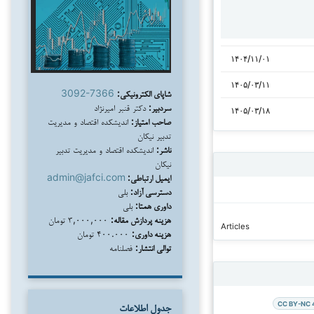
۱۴۰۴/۱۱/۰۱
۱۴۰۵/۰۳/۱۱
شاپای الکترونیکی:
3092-7366
سردبیر:
دکتر قنبر امیرنژاد
۱۴۰۵/۰۳/۱۸
صاحب امتیاز:
اندیشکده اقتصاد و مدیریت
تدبیر نیکان
ناشر:
اندیشکده اقتصاد و مدیریت تدبیر
نیکان
ایمیل ارتباطی:
admin@jafci.com
دسترسی آزاد:
بلی
داوری همتا:
بلی
هزینه پردازش مقاله:
۳,۰۰۰,۰۰۰ تومان
Articles
هزینه داوری:
۴۰۰.۰۰۰ تومان
توالی انتشار:
فصلنامه
CC BY-NC 
جدول اطلاعات