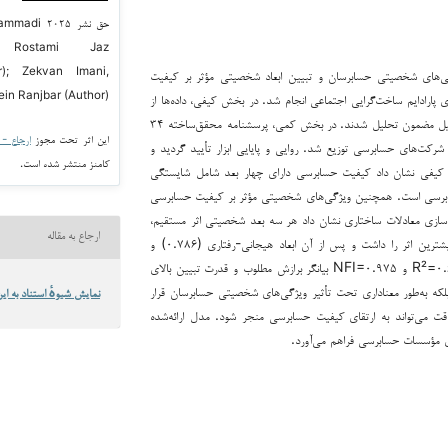
حق نشر ۲۵
d Rostami Jaz
r); Zekvan Imani,
‌های شخصیتی حسابرسان و تبیین ابعاد شخصیتی مؤثر بر کیفیت
n Ranjbar (Author)
 پارادایم ساخت‌گرایی اجتماعی انجام شد. در بخش کیفی، داده‌ها از
طریق مصاحبه‌های نیمه‌ساختاریافته با ۱۹ نفر از خبرگان نظری و تجربی گردآوری و با روش تحلیل مضمون تحلیل شدند. در بخش کمی، پرسشنامه محقق‌ساخته ۳۴
این اثر تحت مجوز
ارجاع - غیر ت
نفر از حسابرسان مستقل و مسئولان شرکت‌های حسابرسی توزیع شد. روایی و پایایی ابزار تأیید گردید و
کامنز منتشر شده است.
ای کیفی نشان داد کیفیت حسابرسی دارای چهار بعد شامل شایستگی
حسابرسی است. همچنین ویژگی‌های شخصیتی مؤثر بر کیفیت حسابرسی
‌سازی معادلات ساختاری نشان داد هر سه بعد شخصیتی اثر مستقیم،
ارجاع به مقاله
مثبت و معناداری بر کیفیت حسابرسی دارند. بعد شناختی-حرفه‌ای با ضریب مسیر ۰.۷۹۳ بیشترین اثر را داشت و پس از آن ابعاد هیجانی-رفتاری (۰.۷۸۶) و
اخلاقی-بین‌فردی (۰.۷۷۸) قرار گرفتند. شاخص‌های برازش مدل شامل R²=۰.۶۷۹، GOF=۰.۵۷۹ و NFI=۰.۹۷۵ بیانگر برازش مطلوب و قدرت تبیین بالای
لکه به‌طور معناداری تحت تأثیر ویژگی‌های شخصیتی حسابرسان قرار
نمایش شیوهٔ استناد به این
ت می‌تواند به ارتقای کیفیت حسابرسی منجر شود. مدل ارائه‌شده
ی مؤسسات حسابرسی فراهم می‌آورد.