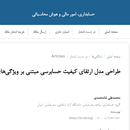
حسابداری، امور مالی و هوش محاسباتی
صفحه اصلی
در دست انتشار
شماره جاری
ارسال مقاله
هزینه انتشار مقاله
صفحه اصلی
/
بایگانی‌ها
/
در دست انتشار
/
Articles
طراحی مدل ارتقای کیفیت حسابرسی مبتنی بر ویژگی‌ه
محمدعلی شامحمدی
دانلود
گروه حسابداری، واحد بندرعباس، دانشگاه آزاد اسلامی، بندرعباس، ایران
نویسنده
https://orcid.org/۰۰۰۹-۰۰۰۵-۳۸۶۳-۷۸۶۱
حمید رستمی جاز