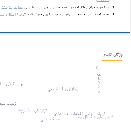
عبدالمجید حیاتی, فائق احمدی, محمدحسین رنجبر, بیژن عابدینی,
مدل سیستم کنترل‌
محمد احمد نژاد, محمدحسین رنجبر, سعید مرادپور, حجت الله سالاری,
ارایه الگوی عد
واژگان کلیدی
شفافیت اطلاعاتی
بورس کالای ایرا
پردازش زبان طبیعی
کیفیت سود
گزارشگری یکپارچه
ارتباط ارزشی اطلاعات حسابداری
فناوری‌های دیجیتال نوین
عملکرد مالی