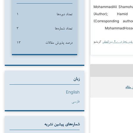
۲۰ MohammadAli Shamohammadi
تعداد دوره‌ها
۱
(Author); Hami
(Corresponding autho
تعداد شماره‌ها
۳
MohammadHossei
جاری ۴.۰ بین‌المللی
کریتیو
درصد پذیرش مقالات
۱۳
زبان
 مقاله
English
فارسی
شماره‌های پیشین نشریه