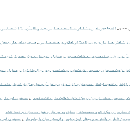
لی احمدی,
ارائه چارچوبی تعیین و شناسایی مسائل عمده حسابرسی و‌بررسی تاثیر آن بر کیفیت حسابرسی
یری شناختی حسابرسان در بهبود وظیفه‌گرایی اخلاقی در حرفه حسابرسی
,
ای آن در ارزیابی ریسک حسابرسی و قضاوت حسابرس
,
فزایش کیفیت حسابداری و حسابرسی شرکت‌های پذیرفته شده در بورس اوراق بهادار تهران
,
حسابداری، امو
اسی ارتباطی و تضعیف اجتماعی حسابرسان بر تردید حرفه­ای و نقش آن بر میل به گزارش تقلب­های کشف ش
ت بر حسابرسی مستقل در ایران با رویکرد ارتقای شفافیت مالی و اعتماد عمومی
,
ت حسابرسی با رویکرد تئوری محدودیت‌ها
,
حسابداری، امور مالی و هوش محاسباتی: در دست انتشار
برسان داخلی بر واکنش به پرچم‌های قرمز پولشویی و اثربخشی مبارزه با جرایم مالی
,
حسابداری، امور 