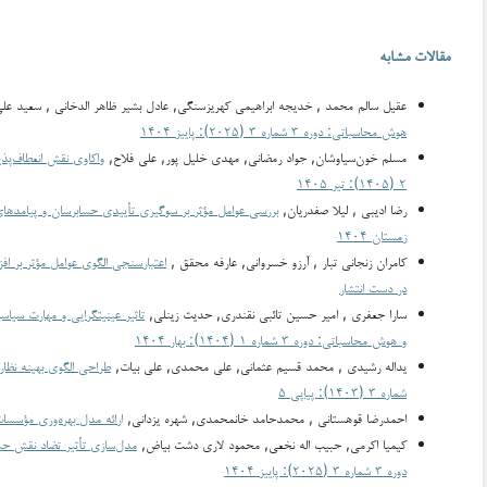
مقالات مشابه
عقيل سالم محمد , خدیجه ابراهیمی کهریزسنگی, عادل بشير ظاهر الدخاني , سعید ع
هوش محاسباتی: دوره ۳ شماره ۳ (۲۰۲۵): پاییز ۱۴۰۴
مسلم خون‌سیاوشان, جواد رمضانی, مهدی خلیل پور, علی فلاح,
واکاوی نقش انعطاف‌پذ
۲ (۱۴۰۵): تیر ۱۴۰۵
رضا ادیبی , لیلا صفدریان,
بررسی عوامل مؤثر بر سوگیری تأییدی حسابرسان و پیامده
زمستان ۱۴۰۴
کامران زنجانی تبار , آرزو خسروانی, عارفه محقق ,
اعتبارسنجی الگوی عوامل مؤثر بر ا
در دست انتشار
سارا جعفری , امیر حسین تائبی نقندری, حدیث زینلی,
تاثیر عینیت­گرایی و مهارت سی
و هوش محاسباتی: دوره ۳ شماره ۱ (۱۴۰۴): بهار ۱۴۰۴
یداله رشیدی , محمد قسیم عثمانی, علی محمدی, علی بیات,
طراحی الگوی بهینه نظار
شماره ۳ (۱۴۰۳): پیاپی ۵
احمدرضا قوهستانی , محمدحامد خانمحمدی, شهره یزدانی,
ارائه مدل بهره‌وری مؤسسا
کیمیا اکرمی, حبیب اله نخعی, محمود لاری دشت بیاض,
مدل‌سازی تأثیر تضاد نقش حسا
دوره ۳ شماره ۳ (۲۰۲۵): پاییز ۱۴۰۴