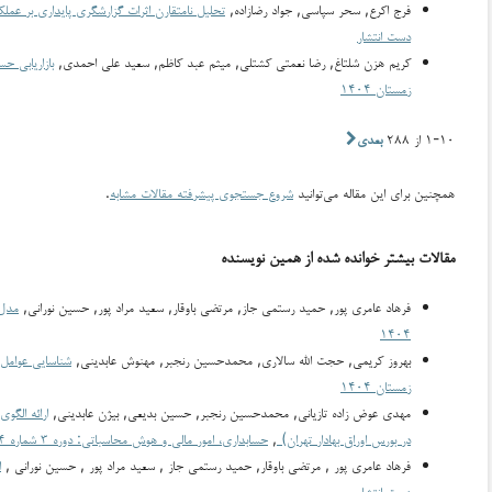
فرج اکرع, سحر سپاسی, جواد رضازاده,
تحلیل نامتقارن اثرات گزارشگری پایداری بر عمل
دست انتشار
کریم هزن شلتاغ, رضا نعمتی کشتلی, میثم عبد کاظم, سعید علی احمدی,
بازاریابی ح
زمستان ۱۴۰۴
۱-۱۰ از ۲۸۸
بعدی
همچنین برای این مقاله می‌توانید
شروع جستجوی پیشرفته مقالات مشابه
.
مقالات بیشتر خوانده شده از همین نویسنده
فرهاد عامری پور, حمید رستمی جاز, مرتضی باوقار, سعید مراد پور, حسین نورانی,
مدل 
۱۴۰۴
بهروز کریمی, حجت الله سالاری, محمدحسین رنجبر, مهنوش عابدینی,
شناسایی عوامل 
زمستان ۱۴۰۴
مهدی عوض زاده تازیانی, محمدحسین رنجبر, حسین بدیعی, بیژن عابدینی,
ارائه الگو
در بورس اوراق بهادار تهران)
,
حسابداری، امور مالی و هوش محاسباتی: دوره ۳ شماره ۴ (۱۴۰۴): زمستان ۱۴۰۴
فرهاد عامری پور , مرتضی باوقار, حمید رستمی جاز , سعید مراد پور , حسین نورانی ,
ا
دست انتشار