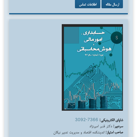
ارسال مقاله
اطلاعات تماس
شاپای الکترونیکی:
3092-7366
سردبیر:
دکتر قنبر امیرنژاد
صاحب امتیاز:
اندیشکده اقتصاد و مدیریت تدبیر نیکان