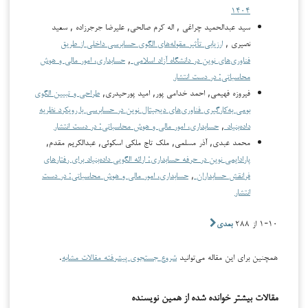
۱۴۰۴
سید عبدالحمید چراغی , اله كرم صالحی, علیرضا جرجر‌زاده , سعيد
نصیری ,
ارزیابی تأثیر مقوله‌های الگوی حسابرسی داخلی از طریق
فناوری‌های نوین در دانشگاه آزاد اسلامی
,
حسابداری، امور مالی و هوش
محاسباتی: در دست انتشار
فیروزه فهیمی, احمد خدامی پور, امید پورحیدری,
طراحی و تبیین الگوی
بومی به‌کارگیری فناوری‌های دیجیتال نوین در حسابرسی با رویکرد نظریه
داده‌بنیاد
,
حسابداری، امور مالی و هوش محاسباتی: در دست انتشار
محمد عبدی, آذر مسلمی, ملک تاج ملکی اسکوئی, عبدالکریم مقدم,
پارادایمی نوین در حرفه حسابداری: ارائه الگویی داده‌بنیاد برای رفتارهای
فرانقش حسابداران
,
حسابداری، امور مالی و هوش محاسباتی: در دست
انتشار
۱-۱۰ از ۲۸۸
بعدی
همچنین برای این مقاله می‌توانید
شروع جستجوی پیشرفته مقالات مشابه
.
مقالات بیشتر خوانده شده از همین نویسنده