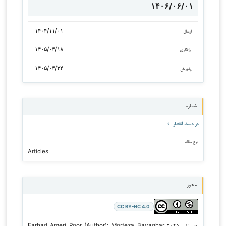
۱۴۰۶/۰۶/۰۱
۱۴۰۴/۱۱/۰۱
ارسال
۱۴۰۵/۰۳/۱۸
بازنگری
۱۴۰۵/۰۳/۲۴
پذیرش
شماره
در دست انتشار
نوع مقاله
Articles
مجوز
CC BY-NC 4.0
حق نشر ۲۰۲۵ Farhad Ameri Poor (Author); Morteza Bavaghar