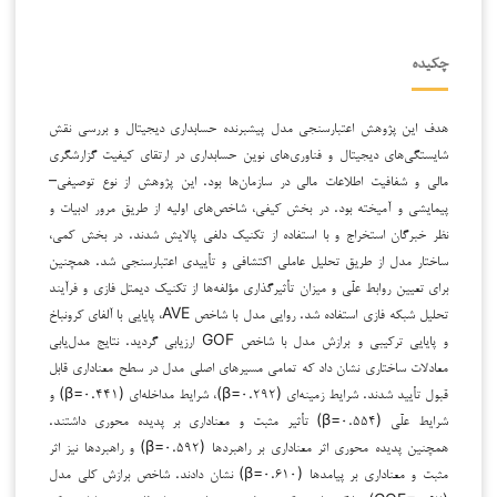
چکیده
هدف این پژوهش اعتبارسنجی مدل پیشبرنده حسابداری دیجیتال و بررسی نقش
شایستگی‌های دیجیتال و فناوری‌های نوین حسابداری در ارتقای کیفیت گزارشگری
مالی و شفافیت اطلاعات مالی در سازمان‌ها بود. این پژوهش از نوع توصیفی–
پیمایشی و آمیخته بود. در بخش کیفی، شاخص‌های اولیه از طریق مرور ادبیات و
نظر خبرگان استخراج و با استفاده از تکنیک دلفی پالایش شدند. در بخش کمی،
ساختار مدل از طریق تحلیل عاملی اکتشافی و تأییدی اعتبارسنجی شد. همچنین
برای تعیین روابط علّی و میزان تأثیرگذاری مؤلفه‌ها از تکنیک دیمتل فازی و فرآیند
تحلیل شبکه فازی استفاده شد. روایی مدل با شاخص AVE، پایایی با آلفای کرونباخ
و پایایی ترکیبی و برازش مدل با شاخص GOF ارزیابی گردید. نتایج مدل‌یابی
معادلات ساختاری نشان داد که تمامی مسیرهای اصلی مدل در سطح معناداری قابل
قبول تأیید شدند. شرایط زمینه‌ای (β=۰.۲۹۲)، شرایط مداخله‌ای (β=۰.۴۴۱) و
شرایط علّی (β=۰.۵۵۴) تأثیر مثبت و معناداری بر پدیده محوری داشتند.
همچنین پدیده محوری اثر معناداری بر راهبردها (β=۰.۵۹۲) و راهبردها نیز اثر
مثبت و معناداری بر پیامدها (β=۰.۶۱۰) نشان دادند. شاخص برازش کلی مدل