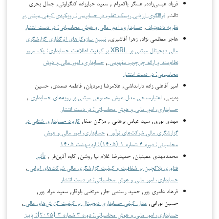
فریاد عیسی‌زاده, عسگر پاکمرام , سعید جبارزاده کنگرلوئی, جمال بحری
ثالث,
فراالگوی ارزیابی ریسک تقلب در حسابرسی: رویکردی کیفی مبتنی بر
نظریه داده‌بنیاد
,
حسابداری، امور مالی و هوش محاسباتی: در دست انتشار
هاجر معظمی نژاد, زهرا آقاشیری,
تبیین سازوکارهای اثرگذاری گزارشگری
مالی دیجیتال مبتنی بر XBRL بر کیفیت اطلاعات حسابداری: یک مرور
نظام‌مند و ارائه چارچوب مفهومی
,
حسابداری، امور مالی و هوش
محاسباتی: در دست انتشار
امیر آقاعلی زاده دارانداشی, غلامرضا زمردیان, فاطمه صمدی, حسین
بدیعی,
اعتبارسنجی مدل هوش مصنوعی مبتنی بر رویه‌های حسابداری
,
حسابداری، امور مالی و هوش محاسباتی: در دست انتشار
مهدی نوری, سید عباس برهانی , مژگان صفا,
کاربرد حسابداری شتابی در
گزارشگری مالی شرکت‌های نوآور
,
حسابداری، امور مالی و هوش
محاسباتی: دوره ۴ شماره ۱ (۱۴۰۵): اردیبهشت ۱۴۰۵
محمدمهدی معینیان, حمیدرضا غلام نیا روشن, کاوه آذین‌فر ,
تأثیر
فناوری بلاکچین بر شفافیت و کیفیت گزارشگری مالی شرکت‌های ایرانی
,
حسابداری، امور مالی و هوش محاسباتی: در دست انتشار
فرهاد عامری پور, حمید رستمی جاز, مرتضی باوقار, سعید مراد پور,
حسین نورانی,
مدل کیفی حسابداری دیجیتال بر کیفیت گزارش‌های مالی
,
حسابداری، امور مالی و هوش محاسباتی: دوره ۳ شماره ۳ (۲۰۲۵): پاییز