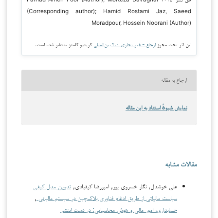
(Corresponding author); Hamid Rostami Jaz, Saeed
Moradpour, Hossein Noorani (Author)
این اثر تحت مجوز
ارجاع - غیر تجاری ۴.۰ بین‌المللی
کریتیو کامنز منتشر شده است.
ارجاع به مقاله
نمایش شیوهٔ استناد به این مقاله
مقالات مشابه
علی خوشدل, نگار خسروی پور, اميررضا كيقبادي,
تدوین مدل کیفی
سیاست مالیاتی از طریق ادغام فناوری بلاک‌چین در سیستم مالیاتی
,
حسابداری، امور مالی و هوش محاسباتی: در دست انتشار