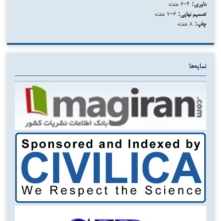
داوری:
۴-۶ هفته
تصمیم نهایی:
۶-۷ هفته
چاپ:
۸ هفته
نمایه‌ها