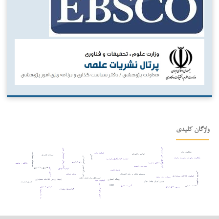
واژگان کلیدی
گزارشگری مالی دیجیتال
فناوری‌های دیجیتال نوین
شفافیت مالی
مؤسسات حسابرسی
عملکرد مالی
عوامل راهبردی
تحولات فناوری
اشتغال
روش رگرسیون آستانه¬ای
شفافیت مالی در مدیریت مالیات
کیفیت گزارشگری یکپارچه
مدل ترکیبی
گزارشگری یکپارچه
یادگیری ماشین
پیش‌بینی قیمت
فناوری بلاک‌چین
کیفیت نهادی
تحلیل حس
عوامل قانونی
شفافیت اطلاعاتی
بدهی دولتی
سیستم بانکی و رشد اقتصادی
کیفیت اطلاعات حسابداری
رویکرد داده بنیاد
کشورهای صادرکننده نفت
ریسک اعتباری
ارتباط ارزشی اطلاعات حسابداری
کیفیت سود
بورس اوراق بهادار عراق
عوامل فناورانه
پردازش زبان طبیعی
xbrl
عدالت مالیاتی
تأثیر نامتقارن
بورس کالای ایران
عوامل عملیاتی
گزارش‌های پایداری
نظریه داده‌بنیاد