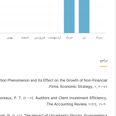
مراجع
zation Phenomenon and Its Effect on the Growth of Non-Financial
Firms. Economic Strategy, ۲, ۴۱-۵۹.
moreaux, P. T. (۲۰۱۷). Auditors and Client Investment Efficiency.
The Accounting Review, ۹۲(۲), ۱۹-۴۰.
oom, N. (۲۰۲۵). The Impact of Uncertainty Shocks. Econometrica.