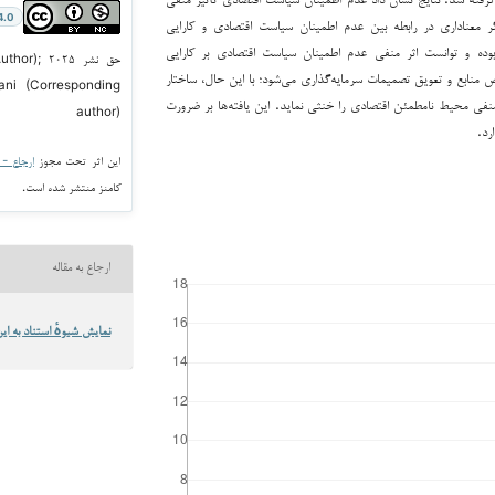
4.0
ر معناداری در رابطه بین عدم اطمینان سیاست اقتصادی و کارایی
ر بوده و توانست اثر منفی عدم اطمینان سیاست اقتصادی بر کارایی
حق نشر ۲۵
نابع و تعویق تصمیمات سرمایه‌گذاری می‌شود؛ با این حال، ساختار
ani (Corresponding
ر منفی محیط نامطمئن اقتصادی را خنثی نماید. این یافته‌ها بر ضرورت
author)
رد.
این اثر تحت مجوز
ارجاع - غیر ت
کامنز منتشر شده است.
ارجاع به مقاله
نمایش شیوهٔ استناد به این