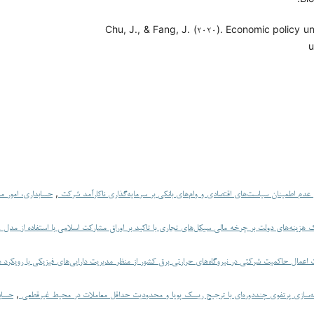
Chu, J., & Fang, J. (۲۰۲۰). Economic policy u
u
عدم اطمینان سیاست‌های اقتصادی و وام‌های بانکی بر سرمایه‌گذاری ناکارآمد شرکت
,
حسابداری، امور م
 هزینه‌های دولت بر چرخه مالی سیکل‌های تجاری با تاکید بر اوراق مشارکت اسلامی با استفاده از مدل NARDL
مال حاکمیت شرکتی در نیروگاه‌های حرارتی برق کشور از منظر مدیریت دارایی‌های فیزیکی با رویکرد دا
ینه‌سازی پرتفوی چنددوره‌ای با ترجیح ریسک پویا و محدودیت حداقل معاملات در محیط غیرقطعی
,
حساب