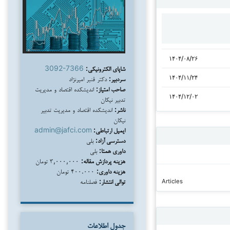
۱۴۰۴/۰۸/۲۶
شاپای الکترونیکی:
3092-7366
۱۴۰۴/۱۱/۲۴
سردبیر:
دکتر قنبر امیرنژاد
صاحب امتیاز:
اندیشکده اقتصاد و مدیریت
۱۴۰۴/۱۲/۰۲
تدبیر نیکان
ناشر:
اندیشکده اقتصاد و مدیریت تدبیر
نیکان
ایمیل ارتباطی:
admin@jafci.com
دسترسی آزاد:
بلی
داوری همتا:
بلی
هزینه پردازش مقاله:
۳,۰۰۰,۰۰۰ تومان
هزینه داوری:
۴۰۰.۰۰۰ تومان
توالی انتشار:
فصلنامه
Articles
جدول اطلاعات