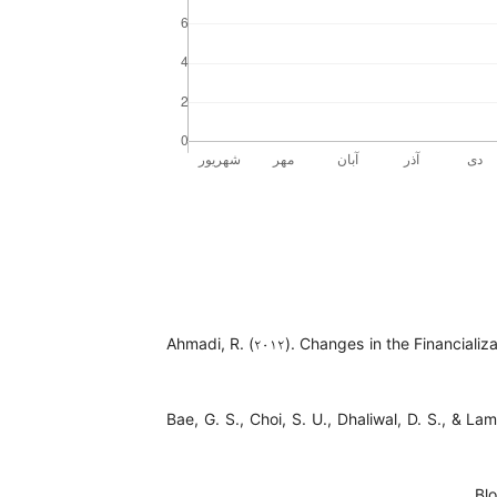
Ahmadi, R. (۲۰۱۲). Changes in the Financiali
Bae, G. S., Choi, S. U., Dhaliwal, D. S., & La
Bl