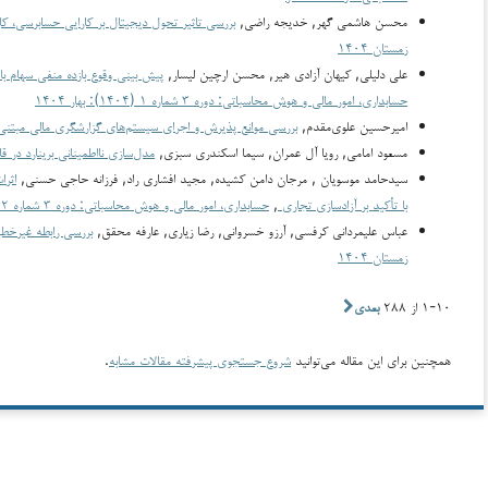
محسن هاشمی‌ گهر, خدیجه راضی,
بررسی تاثیر تحول دیجیتال بر کارایی حسابرسی، کار
زمستان ۱۴۰۴
علی دلیلی, کیهان آزادی هیر, محسن ارچین لیسار,
پیش بینی وقوع بازده منفی سهام با
حسابداری، امور مالی و هوش محاسباتی: دوره ۳ شماره ۱ (۱۴۰۴): بهار ۱۴۰۴
امیرحسین علوی‌مقدم,
بررسی موانع پذیرش و اجرای سیستم‌های گزارشگری مالی مبتنی
مسعود امامی, رویا آل عمران, سیما اسکندری سبزی,
مدل‌سازی نااطمینانی برینارد در
سیدحامد موسویان , مرجان دامن کشیده, مجید افشاری راد, فرزانه حاجی حسنی,
با تأکید بر آزادسازی تجاری
,
حسابداری، امور مالی و هوش محاسباتی: دوره ۳ شماره ۲ (۱۴۰۴): تابستان ۱۴۰۴
عباس علیمردانی کرفسی, آرزو خسروانی, رضا زیاری, عارفه محقق,
بررسی رابطه غیرخطی سرمایه‎گذاری ناکارامد و تأمین 
زمستان ۱۴۰۴
۱-۱۰ از ۲۸۸
بعدی
همچنین برای این مقاله می‌توانید
شروع جستجوی پیشرفته مقالات مشابه
.