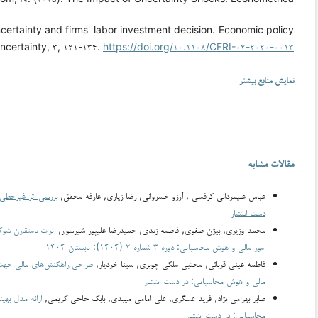
ncertainty and firms' labor investment decision. Economic policy
ncertainty, ۳, ۱۲۱-۱۳۴.
https://doi.org/۱۰.۱۱۰۸/CFRI-۰۲-۲۰۲۰-۰۰۱۳
نمایش منابع بیشتر
مقالات مشابه
عباس علیمردانی کرفسی , آرزو خسروانی, رضا زیاری, عارفه محقق,
بررسی اثر غیرخطی 
دست انتشار
محمد وزیری, بیژن صفوی, فاطمه زندی, حمیدرضا علیپور شیرسوار,
اثرات نامتقارن شوک
امور مالی و هوش محاسباتی: دوره ۳ شماره ۲ (۱۴۰۴): تابستان ۱۴۰۴
فاطمه عینی قربائی, مجتبی ملکی چوبری, سینا خردیار,
طراحی راهکنش‌های مالی جهت اع
مالی و هوش محاسباتی: در دست انتشار
صابر بهرامی نژاد, فرید عسگری, علی امامی میبدی, بابک حاجی کریمی,
ارائه مدل به
محاسباتی: در دست انتشار