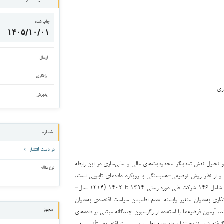
چاپ شده
۱۴۰۵/۱۰/۰۱
ارسال
بازنگری
زی
پذیرش
شماره
در دست انتشار
 تحلیل نقش تعدیلگر محدودیت‌های مالی و مالی‌سازی در این رابطه
نوع مقاله
 و از نظر روش توصیفی–همبستگی با رویکرد داده‌های تابلویی است.
جامعه آماری شامل کلیه شرکت‌های پذیرفته‌شده در بورس اوراق بهادار تهران بوده و نمونه نهایی شامل ۱۴۶ شرکت طی دوره زمانی ۱۳۹۴ تا ۱۴۰۲ (۱۳۱۴ سال–
اری به‌عنوان متغیر وابسته، عدم اطمینان سیاست اقتصادی به‌عنوان
آزمون فرضیه‌ها با استفاده از رگرسیون چندگانه مبتنی بر داده‌های
مجوز
ل‌ها به کار گرفته شد. نتایج نشان داد عدم اطمینان سیاست اقتصادی تأثیر منفی