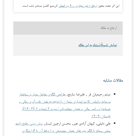
این اثر تحت مجوز
ارجاع - غیر تجاری ۴.۰ بین‌المللی
کریتیو کامنز منتشر شده است.
ارجاع به مقاله
نمایش شیوهٔ استناد به این مقاله
مقالات مشابه
میثم رحیمیان فر , علیرضا سارنج,
طراحی الگوی عوامل موثر بر ساختار
سرمایه براساس کارت امتیازی متوازن با توجه به نقش تاب آوری مالی
,
حسابداری، امور مالی و هوش محاسباتی: دوره ۳ شماره ۲ (۱۴۰۴):
تابستان ۱۴۰۴
علی دلیلی, کیهان آزادی هیر, محسن ارچین لیسار,
پیش بینی وقوع بازده
منفی سهام با الگوریتم های هوش مصنوعی و ارتباط آن با گزارشگری