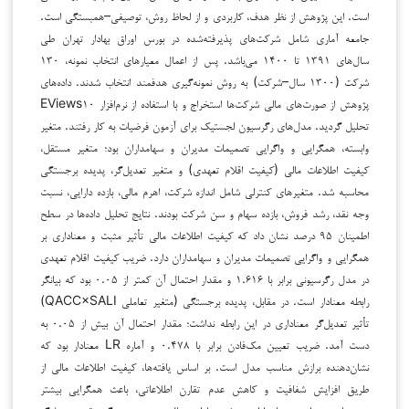
است. این پژوهش از نظر هدف، کاربردی و از لحاظ روش، توصیفی–همبستگی است.
جامعه آماری شامل شرکت‌های پذیرفته‌شده در بورس اوراق بهادار تهران طی
سال‌های ۱۳۹۱ تا ۱۴۰۰ می‌باشد. پس از اعمال معیارهای انتخاب نمونه، ۱۳۰
شرکت (۱۳۰۰ سال–شرکت) به روش نمونه‌گیری هدفمند انتخاب شدند. داده‌های
پژوهش از صورت‌های مالی شرکت‌ها استخراج و با استفاده از نرم‌افزار EViews۱۰
تحلیل گردید. مدل‌های رگرسیون لجستیک برای آزمون فرضیات به کار رفتند. متغیر
وابسته، همگرایی و واگرایی تصمیمات مدیران و سهامداران بود؛ متغیر مستقل،
کیفیت اطلاعات مالی (کیفیت اقلام تعهدی) و متغیر تعدیل‌گر، پدیده برجستگی
محاسبه شد. متغیرهای کنترلی شامل اندازه شرکت، اهرم مالی، بازده دارایی، نسبت
وجه نقد، رشد فروش، بازده سهام و سن شرکت بودند. نتایج تحلیل داده‌ها در سطح
اطمینان ۹۵ درصد نشان داد که کیفیت اطلاعات مالی تأثیر مثبت و معناداری بر
همگرایی و واگرایی تصمیمات مدیران و سهامداران دارد. ضریب کیفیت اقلام تعهدی
در مدل رگرسیونی برابر با ۱.۶۱۶ و مقدار احتمال آن کمتر از ۰.۰۵ بود که بیانگر
رابطه معنادار است. در مقابل، پدیده برجستگی (متغیر تعاملی QACC×SALI)
تأثیر تعدیل‌گر معناداری در این رابطه نداشت؛ مقدار احتمال آن بیش از ۰.۰۵ به
دست آمد. ضریب تعیین مک‌فادن برابر با ۰.۴۷۸ و آماره LR معنادار بود که
نشان‌دهنده برازش مناسب مدل است. بر اساس یافته‌ها، کیفیت اطلاعات مالی از
طریق افزایش شفافیت و کاهش عدم تقارن اطلاعاتی، باعث همگرایی بیشتر