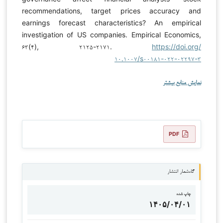
recommendations, target prices accuracy and
earnings forecast characteristics? An empirical
investigation of US companies. Empirical Economics,
۶۳(۴), ۲۱۲۵-۲۱۷۱.
https://doi.org/
۱۰.۱۰۰۷/s۰۰۱۸۱-۰۲۲-۰۲۲۹۷-۳
نمایش منابع بیشتر
PDF
گاه‌شمار انتشار
چاپ شده
۱۴۰۵/۰۴/۰۱