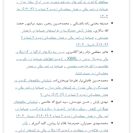
محافظه کارانه در شرکت های پذیرفته شده در بورس اوراق بهادار تهران
,
حسابداری، امور مالی و هوش محاسباتی: دوره ۳ شماره ۱ (۱۴۰۴): بهار
۱۴۰۴
صدیقه بخشی زاده باغستانی , محمدحسين رنجبر, سعید مرادپور, حجت
الله سالاری,
تحلیل کیفی خودکارسازی فرایندهای حسابداری با هوش
مصنوعی
,
حسابداری، امور مالی و هوش محاسباتی: دوره ۳ شماره ۲
(۱۴۰۴): تابستان ۱۴۰۴
هاجر معظمی نژاد, زهرا آقاشیری,
تبیین سازوکارهای اثرگذاری گزارشگری
مالی دیجیتال مبتنی بر XBRL بر کیفیت اطلاعات حسابداری: یک مرور
نظام‌مند و ارائه چارچوب مفهومی
,
حسابداری، امور مالی و هوش
محاسباتی: در دست انتشار
محمدحسین فاضلی‌نیا, علیرضا نوربخش‌زاده,
شناسایی مؤلفه‌های کلیدی در
تصمیم‌گیری مالی مدیران شرکت‌های دانش‌بنیان
,
حسابداری، امور مالی و
هوش محاسباتی: دوره ۲ شماره ۱ (۱۴۰۳): پیاپی ۳
مهدی بازش , حسن مهرمنش, سید ذبیح اله هاشمی ,
شناسایی مؤلفه‌های
همگرایی کاهش ریسک و افزایش کیفیت با رویکرد فراترکیب
,
حسابداری،
امور مالی و هوش محاسباتی: دوره ۳ شماره ۴ (۱۴۰۴): زمستان ۱۴۰۴
محمدمهدی معینیان, حمیدرضا غلام نیا روشن, کاوه آذین‌فر ,
تأثیر
فناوری بلاکچین بر شفافیت و کیفیت گزارشگری مالی شرکت‌های ایرانی
,