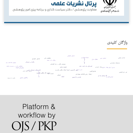
واژگان کلیدی
عوامل عملیاتی
تحولات فناوری
عدالت مالیاتی
تحلیل حس
شفافیت مالی
عوامل راهبردی
بدهی دولتی
عملکرد مالی
رویکرد داده بنیاد
حکمرانی دیجیتال
کیفیت اطلاعات حسابداری
مؤسسات حسابرسی
سیستم بانکی و رشد اقتصادی
کشورهای صادرکننده نفت
شفافیت مالی در مدیریت مالیات
کیفیت نهادی
ریسک اعتباری
بورس اوراق بهادار عراق
پیش‌بینی قیمت
مدل ترکیبی
روش رگرسیون آستانه¬ای
گزارشگری یکپارچه
فناوری‌های دیجیتال نوین
بورس کالای ایران
عوامل قانونی
تأثیر نامتقارن
پردازش زبان طبیعی
کیفیت گزارشگری یکپارچه
کیفیت سود
ارتباط ارزشی اطلاعات حسابداری
اشتغال
گزارش‌های پایداری
xbrl
عوامل فناورانه
فناوری بلاک‌چین
یادگیری ماشین
نظریه داده‌بنیاد