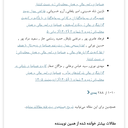
حسابداری، امور مالی و هوش محاسباتی: در دست انتشار
نازنین شاه حسینی, امیر یلفانی, آرزو خسروانی,
طراحی مدل بهبود
تصمیم‌گیری سرمایه‌گذاران و کارایی سرمایه‌گذاری با تأکید بر کیفیت
گزارشگری مالی: رویکرد آمیخته
,
حسابداری، امور مالی و هوش
محاسباتی: دوره ۲ شماره ۳ (۱۴۰۳): پیاپی ۵
فرهاد عامری پور , مرتضی باوقار, حمید رستمی جاز , سعید مراد پور ,
حسین نورانی ,
اعتبارسنجی مدل پیشبرنده حسابداری دیجیتال با هدف
ارتقا کیفیت گزارش‌های مالی
,
حسابداری، امور مالی و هوش محاسباتی:
در دست انتشار
مهدی نوری, سید عباس برهانی , مژگان صفا,
کاربرد حسابداری شتابی در
گزارشگری مالی شرکت‌های نوآور
,
حسابداری، امور مالی و هوش
محاسباتی: دوره ۴ شماره ۱ (۱۴۰۵): اردیبهشت ۱۴۰۵
۱-۱۰ از ۲۸۸
بعدی
همچنین برای این مقاله می‌توانید
شروع جستجوی پیشرفته مقالات مشابه
.
مقالات بیشتر خوانده شده از همین نویسنده