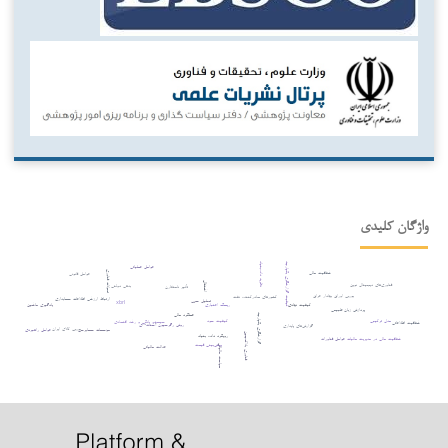
واژگان کلیدی
نظریه داده‌بنیاد
کیفیت گزارشگری یکپارچه
عوامل عملیاتی
شفافیت مالی
تحولات فناوری
عوامل قانونی
اشتغال
فناوری‌های دیجیتال نوین
بدهی دولتی
تأثیر نامتقارن
بورس اوراق بهادار عراق
کشورهای صادرکننده نفت
ارتباط ارزشی اطلاعات حسابداری
تحلیل حس
xbrl
کیفیت نهادی
ریسک اعتباری
یادگیری ماشین
پردازش زبان طبیعی
عملکرد مالی
گزارشگری یکپارچه
مدل ترکیبی
کیفیت سود
سیستم بانکی و رشد اقتصادی
شفافیت اطلاعاتی
روش رگرسیون آستانه¬ای
گزارش‌های پایداری
بورس کالای ایران
مؤسسات حسابرسی
عوامل راهبردی
فناوری بلاک‌چین
رویکرد داده بنیاد
شفافیت مالی در مدیریت مالیات
عوامل فناورانه
پیش‌بینی قیمت
عدالت مالیاتی
سیاست مالیاتی