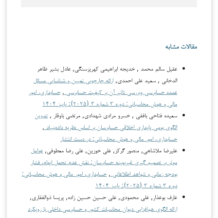
مقالات مشابه
عقيل سالم محمد , خدیجه ابراهیمی کهریزسنگی, عادل بشير ظاهر
الدخاني , سعید علی احمدی,
ارائه چارچوبی تعیین و شناسایی مسائل
عمده حسابرسی و‌بررسی تاثیر آن بر کیفیت حسابرسی
,
حسابداری، امور
مالی و هوش محاسباتی: دوره ۳ شماره ۳ (۲۰۲۵): پاییز ۱۴۰۴
سعيده فتاحي بافقي , خسرو مرادی شهدادی, مرتضي باوقار ,
تدوین
الگوی بومی پایداری اخلاقی حسابرسان بر اساس نظریه داده‌بنیاد
,
حسابداری، امور مالی و هوش محاسباتی: در دست انتشار
علیرضا ملاشاهی, منصور گرکز, علی خوزین, علی رضا معطوفی,
عوامل
موثر بر تصمیم گیری غیربهینه حسابرسان: نقش عدم تحمل ابهام، فشار
بودجه زمانی و شواهد اطلاعاتی
,
حسابداری، امور مالی و هوش محاسباتی:
دوره ۳ شماره ۳ (۲۰۲۵): پاییز ۱۴۰۴
عارف بوعذار, علی محمودی, علی حسین حسین زاده, پریسا ذوالفقاری,
ارائه الگوی هم‌افزایی دیوان محاسبات کشور و حسابرسی داخلی با رویکرد