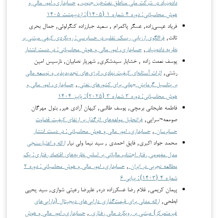
داده‌بنیاد در شرکت ملی مناطق نفت‌خیز جنوب
,
حسابداری، امور مالی و
هوش محاسباتی: دوره ۴ شماره ۱ (۱۴۰۵): اردیبهشت ۱۴۰۵
فریاد عیسی‌زاده, عسگر پاکمرام , سعید جبارزاده کنگرلوئی, جمال بحری
ثالث,
فراالگوی ارزیابی ریسک تقلب در حسابرسی: رویکردی کیفی مبتنی بر
نظریه داده‌بنیاد
,
حسابداری، امور مالی و هوش محاسباتی: در دست انتشار
یوسف نعمت زاده , خشایار سیدشکری, شهریار نصابیان, نارسیس امین
رشتی,
اثرات آستانه‌ای کیفیت نهادی، انرژی‌های تجدیدپذیر و توسعه مالی
بر پتانسیل گرمایش جهانی برای کشورهای نفتی
,
حسابداری، امور مالی و
هوش محاسباتی: دوره ۳ شماره ۳ (۲۰۲۵): پاییز ۱۴۰۴
فاطمه علیجانی برمچی, یوسف طالبی, کیهان آزادی هیر, بتول مهرگان
صومعه¬سرایی,
فراتحلیل مولفه‌های اثرگذار بر ارتقای کیفیت قضاوت
حسابرسان
,
حسابداری، امور مالی و هوش محاسباتی: در دست انتشار
محمد جواد اکبری, فایق احمدی , سید نیما ولی نیا,
ارائه و اعتبارسنجی
مدل مفهومی رفتار اجتناب مالیاتی بر اساس نظریه‌های اقتصاد رفتاری: یک
مطالعه تجربی در ایران
,
حسابداری، امور مالی و هوش محاسباتی: دوره ۲
شماره ۴ (۱۴۰۳): پیاپی ۶
پیمان کریمی, غلام رضا عسکرزاده دره, علیرضا رعیتی شوازی, سید یحیی
ابطحی,
ارائه مدلی برای قیمت‌گذاری دارایی‌های دیجیتال (دارایی‌های
غیرمتمرکز) مبتنی بر رویکرد مالی رفتاری
,
حسابداری، امور مالی و هوش