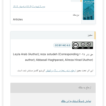
دوره ۳ شماره ۲ (۱۴۰۴): تابستان ۱۴۰۴
نوع مقاله
Articles
مجوز
CC BY-NC 4.0
حق نشر ۲۰۲۵ Leyla Arab (Author); reza sotudeh (Corresponding
author); Abbasali Haghparast, Alireza Hirad (Author)
این اثر تحت مجوز
ارجاع - غیر تجاری ۴.۰ بین‌المللی
کریتیو کامنز منتشر شده است.
ارجاع به مقاله
نمایش شیوهٔ استناد به این مقاله