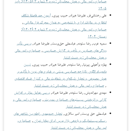
حسابداری، امور مالی و هوش محاسباتی: دوره ۴ شماره ۳ (۱۴۰۵): پاییز
۱۴۰۵
علی رخشانی‌فر, علیرضا هیراد, حبیب پیری,
آزمون حد فاصلۀ شکاف
انتظاری در مالیات ابزاری با تشخیصی به عنوان محرک فرار مالیاتی
,
حسابداری، امور مالی و هوش محاسباتی: دوره ۳ شماره ۴ (۱۴۰۴):
زمستان ۱۴۰۴
سمیه عرب, رضا ستوده, عباسعلی حق‌پرست, علیرضا هیراد,
بررسی تأثیر
ویژگی‌های حسابرس بر تأخیر در گزارش حسابرسی
,
حسابداری، امور مالی
و هوش محاسباتی: در دست انتشار
بهاره برآهوئی پیرنیا, رضا ستوده, علیرضا هیراد, حبیب پیری,
تبیین
داده‌بنیاد الگوی یکپارچه حسابرسی مبتنی بر فناوری‌های نوین با تأکید بر
هوش مصنوعی و تحلیل شبکه‌ای در شفافیت مالی و کنترل فساد اقتصادی
,
حسابداری، امور مالی و هوش محاسباتی: در دست انتشار
مهدي مهراندیش, رضا ستوده, علیرضا هیراد,
بررسی عوامل مؤثر بر افزایش
کارایی و اثربخشی سیستم‌های حسابداری مدیریت
,
حسابداری، امور مالی و
هوش محاسباتی: در دست انتشار
عباسعلی حق پرست, امیر سالاری,
تحلیل چندبعدی رابطه بین شاخص‌های
ریسک سیستماتیک و بازدهی بازار بورس اوراق بهادار تهران
,
حسابداری،
امور مالی و هوش محاسباتی: در دست انتشار