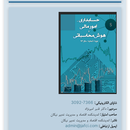
شاپای الکترونیکی:
3092-7366
سردبیر:
دکتر قنبر امیرنژاد
صاحب امتیاز:
اندیشکده اقتصاد و مدیریت تدبیر نیکان
ناشر:
اندیشکده اقتصاد و مدیریت تدبیر نیکان
ایمیل ارتباطی:
admin@jafci.com