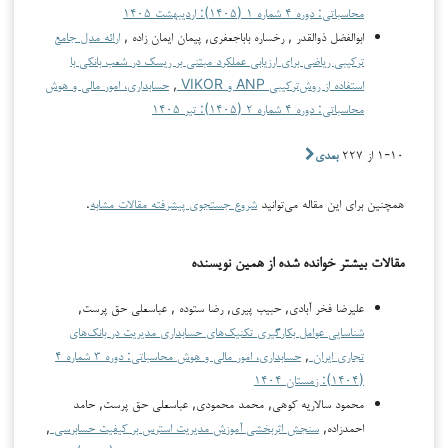
محاسباتی: دوره ۴ شماره ۱ (۱۴۰۵): اردیبهشت ۱۴۰۵
ابوالفضل ذوالقدر , رخساره باباجعفری, پیمان ایمان زاده ,
ارائه مدل جامع
ترکیبی ریاضی برای ارزیابی عملکرد مبتنی بر ریسک در شعب بانکی با
استفاده از روش‌ترکیبی ANP و VIKOR
,
حسابداری، امور مالی و هوش
محاسباتی: دوره ۴ شماره ۲ (۱۴۰۵): تیر ۱۴۰۵
۱-۱۰ از ۲۲۷
بعدی
همچنین برای این مقاله می‌توانید
شروع جستجوی پیشرفته مقالات مشابه
.
مقالات بیشتر خوانده شده از همین نویسنده
علیرضا فخر آبادی, حبیب پیری, رضا ستوده , عباسعلی حق پرست,
شناسایی عوامل بکارگیری تکنیک‌های حسابداری مدیریت در بانک‌های
تجاری ایران
,
حسابداری، امور مالی و هوش محاسباتی: دوره ۳ شماره ۴
(۱۴۰۴): زمستان ۱۴۰۴
محمود سالاریه کوهی, محمد محمودی, عباسعلی حق پرست, حامد
احمدزاده,
سنجش اثربخشی آموزش مدیریت استرس بر کیفیت حسابرسی
,