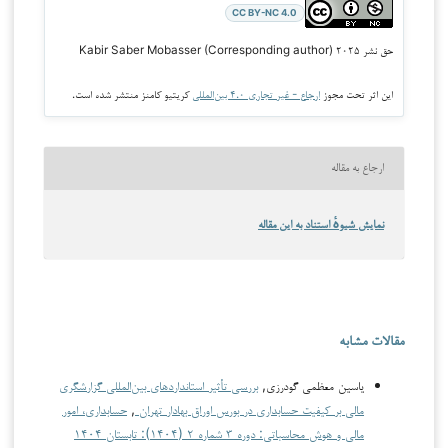
CC BY-NC 4.0
حق نشر ۲۰۲۵ Kabir Saber Mobasser (Corresponding author)
این اثر تحت مجوز
ارجاع - غیر تجاری ۴.۰ بین‌المللی
کریتیو کامنز منتشر شده است.
ارجاع به مقاله
نمایش شیوهٔ استناد به این مقاله
مقالات مشابه
یاسین معظمی گودرزی,
بررسی تأثیر استانداردهای بین‌المللی گزارشگری
مالی بر کیفیت حسابداری در بورس اوراق بهادار تهران
,
حسابداری، امور
مالی و هوش محاسباتی: دوره ۳ شماره ۲ (۱۴۰۴): تابستان ۱۴۰۴