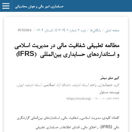
حسابداری، امور مالی و هوش محاسباتی
صفحه اصلی
/
بایگانی‌ها
/
دوره ۳ شماره ۲ (۱۴۰۴): تابستان ۱۴۰۴
/
Articles
مطالعه تطبیقی شفافیت مالی در مدیریت اسلامی
و استانداردهای حسابداری بین‌المللی (IFRS)
کبیر صابر مبصّر
گروه ﺣﺴﺎﺑﺪاري، واﺣﺪ آستانه اشرفیه، داﻧشگاه آزاد اﺳﻼﻣﻲ، آستانه اشرفیه، اﻳﺮان.
نویسنده مسئول
https://orcid.org/۰۰۰۹-۰۰۰۱-۰۵۳۳-۳۹۳۴
مدیریت اسلامی, شفافیت مالی, استانداردهای بین‌المللی گزارشگری
کلمات کلیدی:
مالی (IFRS)، , اخلاق مالی, افشای اطلاعات, حسابداری تطبیقی