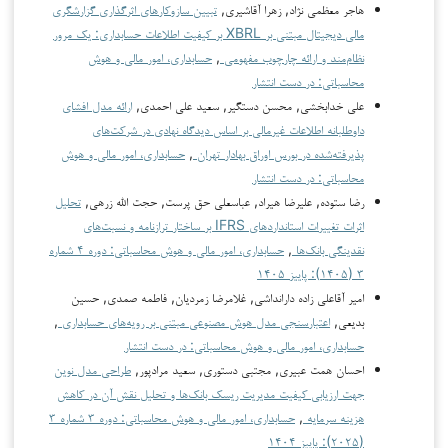
هاجر معظمی نژاد, زهرا آقاشیری,
تبیین سازوکارهای اثرگذاری گزارشگری
مالی دیجیتال مبتنی بر XBRL بر کیفیت اطلاعات حسابداری: یک مرور
نظام‌مند و ارائه چارچوب مفهومی
,
حسابداری، امور مالی و هوش
محاسباتی: در دست انتشار
علی خدابخشی, محسن دستگیر, سعید علی احمدی,
ارائه مدل افشای
داوطلبانه اطلاعات غیرمالی بر اساس دیدگاه نهادی در شرکت‌های
پذیرفته‌شده در بورس اوراق بهادار تهران
,
حسابداری، امور مالی و هوش
محاسباتی: در دست انتشار
رضا ستوده, علیرضا هیراد, عباسعلی حق پرست, حجت الله زرهی,
تحلیل
اثرات تغییرات استانداردهای IFRS بر ساختار ترازنامه و نسبت‌های
نقدینگی بانک‌ها
,
حسابداری، امور مالی و هوش محاسباتی: دوره ۴ شماره
۳ (۱۴۰۵): پاییز ۱۴۰۵
امیر آقاعلی زاده دارانداشی, غلامرضا زمردیان, فاطمه صمدی, حسین
بدیعی,
اعتبارسنجی مدل هوش مصنوعی مبتنی بر رویه‌های حسابداری
,
حسابداری، امور مالی و هوش محاسباتی: در دست انتشار
احسان همت عبیری, مجتبی دستوری, سعید مرادپور,
طراحی مدل نوین
جهت ارزیابی کیفیت مدیریت ریسک بانک‌ها و تحلیل نقش آن در کاهش
هزینه سرمایه
,
حسابداری، امور مالی و هوش محاسباتی: دوره ۳ شماره ۳
(۲۰۲۵): پاییز ۱۴۰۴