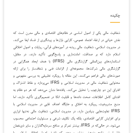
چکیده
شفافیت مالی یکی از اصول اساسی در نظام‌های اقتصادی و مالی مدرن است که
نقش حیاتی در ارتقاء اعتماد عمومی، کارایی بازارها و پیشگیری از فساد ایفا می‌کند.
در مدیریت اسلامی، شفافیت مالی ریشه در آموزه‌های قرآنی، روایات و اصول اخلاقی
اسلام دارد که بر صداقت، امانت‌داری و پاسخ‌گویی تأکید دارند. در مقابل،
استانداردهای بین‌المللی گزارشگری مالی (IFRS) با هدف ایجاد همگرایی در
گزارشگری مالی شرکت‌ها، مجموعه‌ای از الزامات فنی و شفاف‌ساز را برای ارائه
صورت‌های مالی فراهم می‌کنند. این مقاله با رویکرد تطبیقی به بررسی مفهومی و
محتوایی شفافیت مالی در مدیریت اسلامی و IFRS می‌پردازد و نقاط اشتراک و
افتراق این دو چارچوب را تحلیل می‌کند. یافته‌ها نشان می‌دهد که هر دو نظام به
افشای کامل اطلاعات، صحت داده‌ها و قابلیت اتکا در تصمیم‌گیری تأکید دارند، اما
منبع مشروعیت، رویکرد به اخلاق و جایگاه اهداف غایی در مدیریت اسلامی با
IFRS تفاوت‌هایی بنیادین دارد. در مدیریت اسلامی، شفافیت مالی نه‌تنها ابزاری
برای افزایش کارایی اقتصادی، بلکه یک تکلیف شرعی و مسئولیت اجتماعی محسوب
می‌شود. در حالی‌که در IFRS، بیشتر تمرکز بر منافع سرمایه‌گذاران و سایر ذی‌نفعان
بازار است. نتایج پژوهش نشان می‌دهد که تلفیق اصول اخلاقی اسلامی با