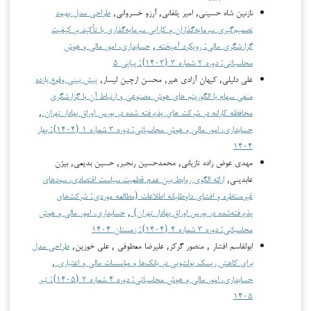
نازنین شاه حسینی, امیر یلفانی, آرزو خسروانی,
طراحی مدل بهبود
تصمیم‌گیری سرمایه‌گذاران و کارایی سرمایه‌گذاری با تأکید بر کیفیت
گزارشگری مالی: رویکرد آمیخته
,
حسابداری، امور مالی و هوش
محاسباتی: دوره ۲ شماره ۳ (۱۴۰۳): پیاپی ۵
علی دلیلی, کیهان آزادی هیر, محسن ارچین لیسار,
پیش بینی وقوع بازده
منفی سهام با الگوریتم های هوش مصنوعی و ارتباط آن با گزارشگری
محافظه کارانه در شرکت های پذیرفته شده در بورس اوراق بهادار تهران
,
حسابداری، امور مالی و هوش محاسباتی: دوره ۳ شماره ۱ (۱۴۰۴): بهار
۱۴۰۴
مهدی عوض زاده تازیانی, محمدحسین رنجبر, حسین بدیعی, بیژن
عابدینی,
ارائه الگوی روابط بین عدم قطعیت سیاست اقتصادی، سودهای
غیرمنتظره و افشای داوطلبانه اطلاعات (مطالعه موردی: شرکت‌های
پذیرفته‌شده در بورس اوراق بهادار تهران)
,
حسابداری، امور مالی و هوش
محاسباتی: دوره ۳ شماره ۴ (۱۴۰۴): زمستان ۱۴۰۴
ابولقاسم افشار , منصور گرکز, علیرضا معطوفی , علی خوزین,
طراحی مدل
برای کاهش ریسک پولشویی در بانک‌ها و مؤسسات مالی و اعتباری
,
حسابداری، امور مالی و هوش محاسباتی: دوره ۴ شماره ۲ (۱۴۰۵): تیر
۱۴۰۵