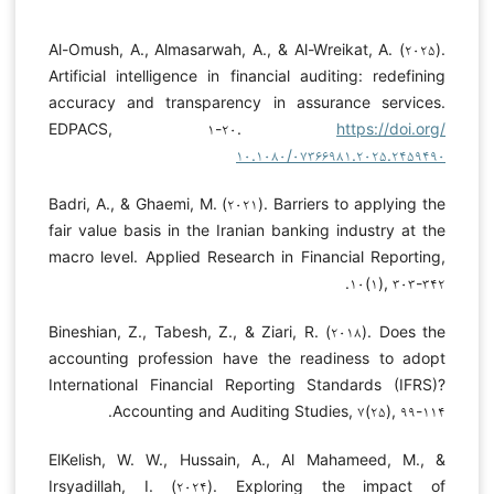
Al-Omush, A., Almasarwah, A., & Al-Wreikat, A. (۲۰۲۵).
Artificial intelligence in financial auditing: redefining
accuracy and transparency in assurance services.
EDPACS, ۱-۲۰.
https://doi.org/
۱۰.۱۰۸۰/۰۷۳۶۶۹۸۱.۲۰۲۵.۲۴۵۹۴۹۰
Badri, A., & Ghaemi, M. (۲۰۲۱). Barriers to applying the
fair value basis in the Iranian banking industry at the
macro level. Applied Research in Financial Reporting,
۱۰(۱), ۳۰۳-۳۴۲.
Bineshian, Z., Tabesh, Z., & Ziari, R. (۲۰۱۸). Does the
accounting profession have the readiness to adopt
International Financial Reporting Standards (IFRS)?
Accounting and Auditing Studies, ۷(۲۵), ۹۹-۱۱۴.
ElKelish, W. W., Hussain, A., Al Mahameed, M., &
Irsyadillah, I. (۲۰۲۴). Exploring the impact of