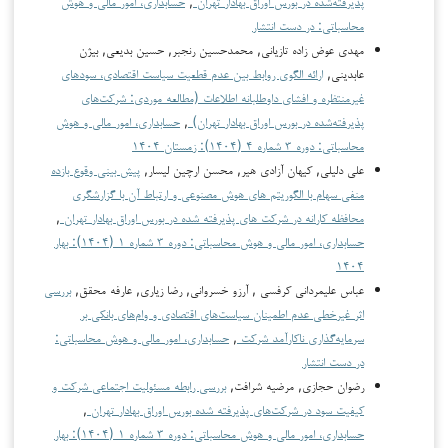
پذیرفته‌شده در بورس اوراق بهادار تهران
,
حسابداری، امور مالی و هوش
محاسباتی: در دست انتشار
مهدی عوض زاده تازیانی, محمدحسین رنجبر, حسین بدیعی, بیژن
عابدینی,
ارائه الگوی روابط بین عدم قطعیت سیاست اقتصادی، سودهای
غیرمنتظره و افشای داوطلبانه اطلاعات (مطالعه موردی: شرکت‌های
پذیرفته‌شده در بورس اوراق بهادار تهران)
,
حسابداری، امور مالی و هوش
محاسباتی: دوره ۳ شماره ۴ (۱۴۰۴): زمستان ۱۴۰۴
علی دلیلی, کیهان آزادی هیر, محسن ارچین لیسار,
پیش بینی وقوع بازده
منفی سهام با الگوریتم های هوش مصنوعی و ارتباط آن با گزارشگری
محافظه کارانه در شرکت های پذیرفته شده در بورس اوراق بهادار تهران
,
حسابداری، امور مالی و هوش محاسباتی: دوره ۳ شماره ۱ (۱۴۰۴): بهار
۱۴۰۴
عباس علیمردانی کرفسی , آرزو خسروانی, رضا زیاری, عارفه محقق,
بررسی
اثر غیرخطی عدم اطمینان سیاست‌های اقتصادی و وام‌های بانکی بر
سرمایه‌گذاری ناکارآمد شرکت
,
حسابداری، امور مالی و هوش محاسباتی:
در دست انتشار
رضوان حجازی, مرضیه شرافت,
بررسی رابطه مسئولیت اجتماعی شرکت و
کیفیت سود در شرکت‌های پذیرفته شده بورس اوراق بهادار تهران
,
حسابداری، امور مالی و هوش محاسباتی: دوره ۳ شماره ۱ (۱۴۰۴): بهار