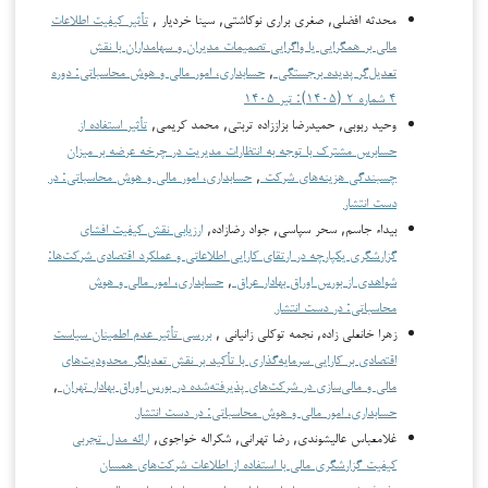
محدثه افضلی, صغری براری نوکاشتی, سینا خردیار ,
تأثیر کیفیت اطلاعات
مالی بر همگرایی یا واگرایی تصمیمات مدیران و سهامداران با نقش
تعدیل‌گر پدیده برجستگی
,
حسابداری، امور مالی و هوش محاسباتی: دوره
۴ شماره ۲ (۱۴۰۵): تیر ۱۴۰۵
وحید ربوبی, حمیدرضا بزاززاده تربتی, محمد کریمی,
تأثیر استفاده از
حسابرس مشترک با توجه به انتظارات مدیریت در چرخه عرضه بر میزان
چسبندگی هزینه‌های شرکت
,
حسابداری، امور مالی و هوش محاسباتی: در
دست انتشار
بیداء جاسم, سحر سپاسی, جواد رضازاده,
ارزیابی نقش کیفیت افشای
گزارشگری یکپارچه در ارتقای کارایی اطلاعاتی و عملکرد اقتصادی شرکت‌ها:
شواهدی از بورس اوراق بهادار عراق
,
حسابداری، امور مالی و هوش
محاسباتی: در دست انتشار
زهرا خانعلی زاده, نجمه توکلی زانیانی ,
بررسی تأثیر عدم اطمینان سیاست
اقتصادی بر کارایی سرمایه‌گذاری با تأکید بر نقش تعدیلگر محدودیت‌های
مالی و مالی‌سازی در شرکت‌های پذیرفته‌شده در بورس اوراق بهادار تهران
,
حسابداری، امور مالی و هوش محاسباتی: در دست انتشار
غلامعباس عالیشوندی, رضا تهرانی, شکراله خواجوی,
ارائه مدل تجربی
کیفیت گزارشگری مالی با استفاده از اطلاعات شرکت‌های همسان