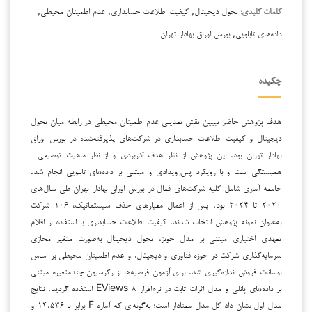
تحول دیجیتال, کیفیت اطلاعات حسابداری, عدم اطمینان محیطی,
کلمات کلیدی:
داده‌های تابلویی, بورس اوراق بهادار تهران
چکیده
هدف پژوهش حاضر تبیین نقش تعدیلی عدم اطمینان محیطی در رابطه میان تحول
دیجیتال و کیفیت اطلاعات حسابداری در شرکت‌های پذیرفته‌شده در بورس اوراق
بهادار تهران بود. این پژوهش از نظر هدف کاربردی و از نظر ماهیت توصیفی ـ
همبستگی است و با رویکرد پس‌رویدادی و مبتنی بر داده‌های تابلویی انجام شد.
جامعه آماری شامل کلیه شرکت‌های فعال در بورس اوراق بهادار تهران طی سال‌های
۲۰۲۰ تا ۲۰۲۴ بود. پس از اعمال معیارهای حذف سیستماتیک، ۱۰۶ شرکت
به‌عنوان نمونه پژوهش انتخاب شدند. کیفیت اطلاعات حسابداری با استفاده از اقلام
تعهدی اختیاری مبتنی بر مدل جونز، تحول دیجیتال به‌صورت متغیر مجازی
سرمایه‌گذاری شرکت در حوزه فناوری و دیجیتال، و عدم اطمینان محیطی بر اساس
نوسانات فروش اندازه‌گیری شد. برای آزمون فرضیه‌ها از رگرسیون چندمتغیره مبتنی
بر داده‌های پانلی و مدل اثرات ثابت در نرم‌افزار EViews ۸ استفاده گردید. نتایج
مدل اول نشان داد کل مدل معنادار است؛ به‌گونه‌ای که آماره F برابر با ۱۴.۵۳۶ و