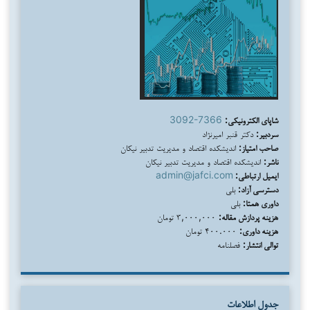
شاپای الکترونیکی:
3092-7366
سردبیر:
دکتر قنبر امیرنژاد
صاحب امتیاز:
اندیشکده اقتصاد و مدیریت تدبیر نیکان
ناشر:
اندیشکده اقتصاد و مدیریت تدبیر نیکان
ایمیل ارتباطی:
admin@jafci.com
دسترسی آزاد:
بلی
داوری همتا:
بلی
هزینه پردازش مقاله:
۳,۰۰۰,۰۰۰ تومان
هزینه داوری:
۴۰۰.۰۰۰ تومان
توالی انتشار:
فصلنامه
جدول اطلاعات