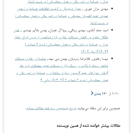
عراق
,
حسابداری، امور مالی و هوش محاسباتی: در دست انتشار
مهدی مران جوری ,
تحول دیجیتال و کیفیت اطلاعات حسابداری: نقش
تعدیلی عدم اطمینان محیطی
,
حسابداری، امور مالی و هوش محاسباتی:
در دست انتشار
امید مجد آبادی, مهدی زینالی, رویا آل عمران, یونس بادآور نهندی ,
نقش
مالکان نهادی در کاهش نوسانات رفتاری بازار: شواهدی از بورس اوراق بهادار
تهران
,
حسابداری، امور مالی و هوش محاسباتی: دوره ۳ شماره ۱
(۱۴۰۴): بهار ۱۴۰۴
مهسا رهاوی, غلامرضا زمردیان, بهمن بنی مهد,
مدلسازی رفتاری نوسانات
شاخص سهام با تاکید بر ریسک بازار و نوسانات حجم معاملات با در نظر
گرفتن مدل‌های خودرگرسیون برداری ساختاری
,
حسابداری، امور مالی و
هوش محاسباتی: دوره ۲ شماره ۲ (۱۴۰۳): پیاپی ۴
۱-۱۰ از ۲۶۰
بعدی
همچنین برای این مقاله می‌توانید
شروع جستجوی پیشرفته مقالات مشابه
.
مقالات بیشتر خوانده شده از همین نویسنده