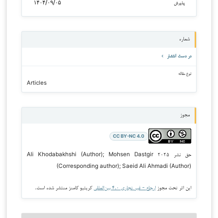
۱۴۰۴/۰۹/۰۵
پذیرش
شماره
در دست انتشار
نوع مقاله
Articles
مجوز
CC BY-NC 4.0
حق نشر ۲۰۲۵ Ali Khodabakhshi (Author); Mohsen Dastgir
(Corresponding author); Saeid Ali Ahmadi (Author)
این اثر تحت مجوز
ارجاع - غیر تجاری ۴.۰ بین‌المللی
کریتیو کامنز منتشر شده است.