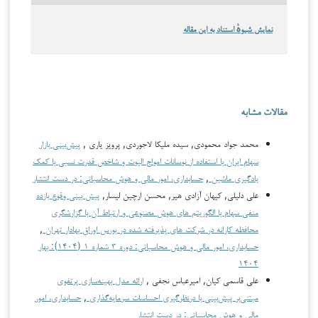
نمایش شیوهٔ استناد به این مقاله
مقالات مشابه
محمد جواد محمودی, سیده ملیکا لاجوردی, پرویز یاری ,
پیش‌بینی بازار
سهام ایران با استفاده از نوسانات امواج الیوت و شاخص قدرت نسبی با کمک
یادگیری ماشین
,
حسابداری، امور مالی و هوش محاسباتی: در دست انتشار
علی دلیلی, کیهان آزادی هیر, محسن ارچین لیسار,
پیش بینی وقوع بازده
منفی سهام با الگوریتم های هوش مصنوعی و ارتباط آن با گزارشگری
محافظه کارانه در شرکت های پذیرفته شده در بورس اوراق بهادار تهران
,
حسابداری، امور مالی و هوش محاسباتی: دوره ۳ شماره ۱ (۱۴۰۴): بهار
۱۴۰۴
علی قاسمی کیان, امیرعباس نجفی ,
ارائه مدل بهینه‌سازی پرتفوی
مبتنی‌بر پیش‌بینی با درنظرگیری احساسات سرمایه‌گذاری
,
حسابداری، امور
مالی و هوش محاسباتی: در دست انتشار