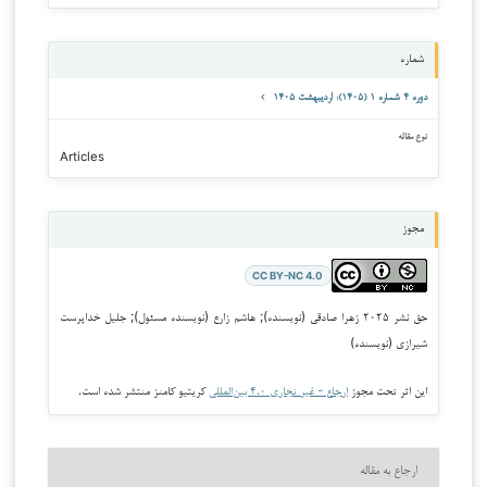
شماره
دوره ۴ شماره ۱ (۱۴۰۵): اردیبهشت ۱۴۰۵
نوع مقاله
Articles
مجوز
CC BY-NC 4.0
حق نشر ۲۰۲۵ زهرا صادقی (نویسنده); هاشم زارع (نویسنده مسئول); جلیل خداپرست
شیرازی (نویسنده)
این اثر تحت مجوز
ارجاع - غیر تجاری ۴.۰ بین‌المللی
کریتیو کامنز منتشر شده است.
ارجاع به مقاله