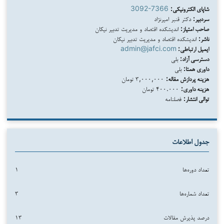
شاپای الکترونیکی:
3092-7366
سردبیر:
دکتر قنبر امیرنژاد
صاحب امتیاز:
اندیشکده اقتصاد و مدیریت تدبیر نیکان
ناشر:
اندیشکده اقتصاد و مدیریت تدبیر نیکان
ایمیل ارتباطی:
admin@jafci.com
دسترسی آزاد:
بلی
داوری همتا:
بلی
هزینه پردازش مقاله:
۳,۰۰۰,۰۰۰ تومان
هزینه داوری:
۴۰۰.۰۰۰ تومان
توالی انتشار:
فصلنامه
جدول اطلاعات
تعداد دوره‌ها
۱
تعداد شماره‌ها
۳
درصد پذیرش مقالات
۱۳