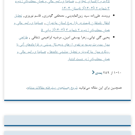
تأکید بر آزادسازی تجاری
,
حسابداری، امور مالی و هوش محاسباتی: دوره
۳ شماره ۲ (۱۴۰۴): تابستان ۱۴۰۴
برومند علی‌زاده سید زین‌العابدینی, مصطفی گودرزی, قاسم نوروزی,
تحلیل
انتقال نامتقارن قیمت در بازار مرغ استان مازندران
,
حسابداری، امور مالی و
هوش محاسباتی: دوره ۲ شماره ۳ (۱۴۰۳): پیاپی ۵
یحیی گلی توانی, زهرا یوسفی امین, مرضیه ابراهیمی شقاقی ,
طراحی
مدل مدیریت بهینه پورتفوی ارزهای دیجیتال مبتنی بر قراردادهای آتی با
رویکرد مدل مارکوویتز و تحلیل پوششی داده‌ها
,
حسابداری، امور مالی و
هوش محاسباتی: در دست انتشار
۱-۱۰ از ۲۸۹
بعدی
همچنین برای این مقاله می‌توانید
شروع جستجوی پیشرفته مقالات مشابه
.