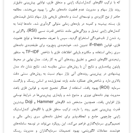
که با ترکیب الگوهای کندل‌استیک ژاپنی و منطق فازی، توانایی پیش‌بینی دقیق‌تر
روند بازار سهام و مدیریت عدم قطعیت داده‌های مالی را بهبود می‌بخشد. مطالعه
حاضر از نوع کاربردی و توسعه‌ای است و داده‌های تاریخی بازار سهام شامل قیمت‌های
باز، بسته، بیشینه و کمینه در بازه‌های زمانی متوالی گردآوری شد. داده‌ها ابتدا به
کندل‌های ژاپنی تبدیل و ویژگی‌هایی مانند شاخص قدرت نسبی (RSI)، واگرایی و
رد شدن از تاب‌خوردگی استخراج گردید. سپس با تعریف مجموعه‌ها و توابع عضویت
فازی، قوانین if–then تدوین شد. خوشه‌بندی پنج‌روزه برای طبقه‌بندی داده‌های
سری زمانی استفاده و مکانیزم بازیابی اطلاعات فازی با شاخص TF–IDF به منظور
رتبه‌بندی الگوهای شمعی و تطبیق روندهای آتی به کار رفت. مدل نهایی در محیط
پایتون پیاده‌سازی و نتایج آن با روش‌های سنتی مقایسه شد. نتایج نشان داد مدل
پیشنهادی در پیش‌بینی روندهای آتی بازار سهام نسبت به روش‌های سنتی دقت
بالاتری دارد و شاخص‌های عملکرد مانند بازده تعدیل‌شده بر اساس ریسک و بازگشت
سرمایه (ROI) بهبود یافت. استفاده از عملگر تجمیع جدید و قوانین فازی باعث
مدیریت بهتر داده‌های نویزی و متنوع شد و پایداری پیش‌بینی‌ها در شرایط نوسانی
بازار افزایش یافت. همچنین مشخص شد الگوهای Hammer و Doji بیشترین
قدرت پیش‌بینی تغییر روند را دارند. ترکیب منطق فازی با الگوهای کندل‌استیک
ژاپنی چارچوبی جامع و انعطاف‌پذیر برای تحلیل داده‌های سری زمانی مالی و
تصمیم‌گیری سرمایه‌گذاری فراهم می‌کند. این رویکرد می‌تواند در توسعه سامانه‌های
هوشمند معاملات الگوریتمی، بهبود تصمیمات سرمایه‌گذاران و مدیریت ریسک