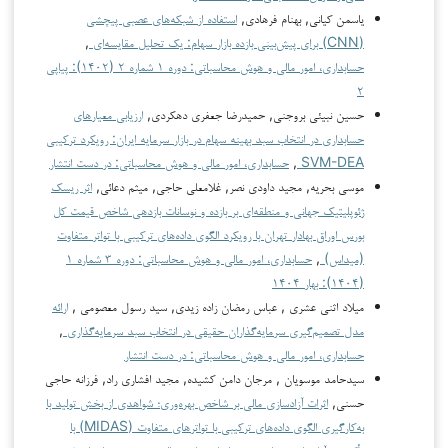
یاسمن کیانی, بهنام فرهادی,
استفاده از شبکه‌های عصبی پیچشی
(CNN) برای پیش‌بینی بازده بازار سهام: یک تحلیل مقایسه‌ای
,
حسابداری، امور مالی و هوش محاسباتی: دوره ۱ شماره ۲ (۱۴۰۲): پیاپی
۲
حسین نبیئی بروجنی, حمیدرضا جعفری دهکردی,
ارزیابی معیارهای
حسابداری در انتخاب سبد بهینه سهام در بازار سرمایه ایران: رویکرد ترکیبی
SVM-DEA
,
حسابداری، امور مالی و هوش محاسباتی: در دست انتشار
موسی بحریه, مجید داودی نصر, غلامعلی حاجی, میثم دعائی,
اثر ریسک
ژئوپلیتیک جهانی و منطقه‌ای بر بازده و نوسانات بازدهی شاخص قیمت کل
بورس اوراق بهادار تهران با رویکرد الگوی داده‌های ترکیبی با تواتر متفاوت
(میداس)
,
حسابداری، امور مالی و هوش محاسباتی: دوره ۳ شماره ۱
(۱۴۰۴): بهار ۱۴۰۴
میلاد اثنی عشری , عباس رمضان زاده زیدی, سید رسول معصومی ,
ارائه
مدل تصمیم‌گیری سرمایه‌گذاران حقیقی در انتخاب سبد سرمایه‌گذاری
,
حسابداری، امور مالی و هوش محاسباتی: در دست انتشار
سیدحامد موسویان , مرجان دامن کشیده, مجید افشاری راد, فرزانه حاجی
حسنی,
اثرات آزادسازی مالی بر شاخص بهره‌وری؛ شواهدی از بخش تولید با
به‌کارگیری الگوی داده‌های ترکیبی با تواترهای متفاوت (MIDAS) با