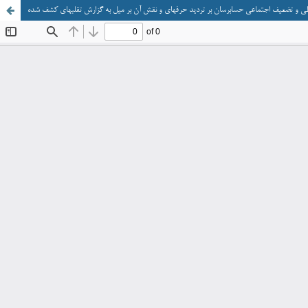
باطی و تضعیف اجتماعی حسابرسان بر تردید حرفه­ای و نقش آن بر میل به گزارش تقلب­های کشف شده