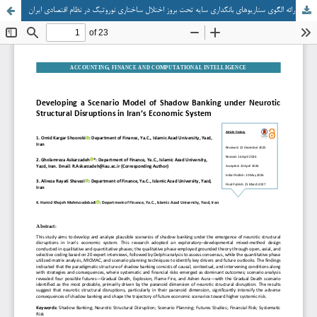
ارائه الگوی سناریوهای بانکداری سایه تحت بروز اختلال ساختاری نوروتیک در نظام اقتصادی ایران