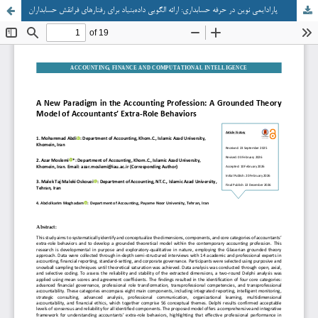
پارادایمی نوین در حرفه حسابداری: ارائه الگویی داده‌بنیاد برای رفتارهای فرانقش حسابداران