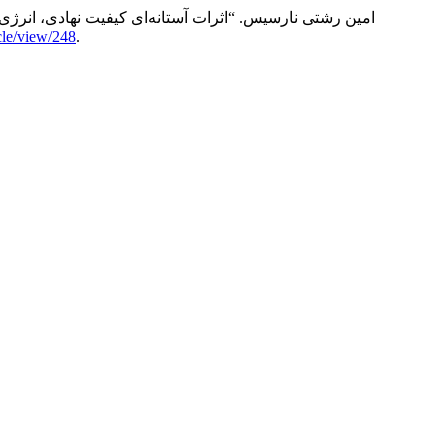
نعمت زاده یوسف, سیدشکری خشایار, نصابیان شهریار, and امین رشتی نارسیس. “اثرات
icle/view/248
.