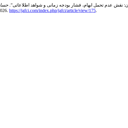
ری غیربهینه حسابرسان: نقش عدم تحمل ابهام، فشار بودجه زمانی و شواهد اطلاعاتی”.
حسابد
 2026.
https://jafci.com/index.php/jafci/article/view/175
.