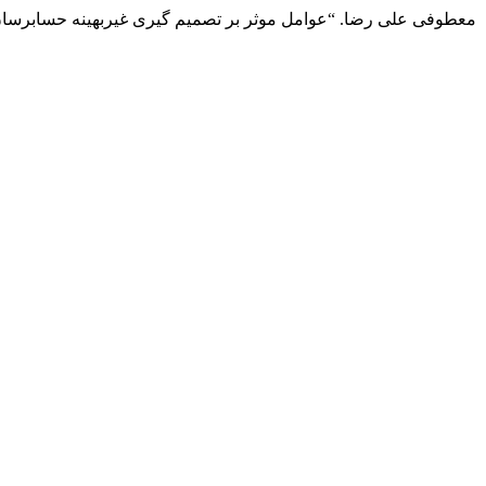
ملاشاهی علیرضا, گرکز منصور, خوزین علی, and معطوفی علی رضا. “عوامل موثر بر تصمیم گی