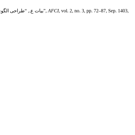
, vol. 2, no. 3, pp. 72–87, Sep. 1403,
AFCI
رشیدی . ی., عثمانی م. ق., محمدی ع. ., and بیات ع., “طراحی الگوی بهینه نظارت بر حسابرسی مستقل در ایران با رویکرد ارتقای شفافیت مالی و اعتماد عمومی”,