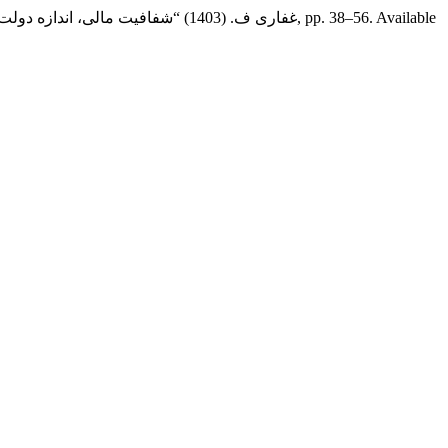
شکرآبی س. , موسوی جهرمی ی. and غفاری ف. (1403) “شفافیت مالی، اندازه دولت و کارایی هزینه‌های دولت در نوسانات دوره‌ای ایران”,