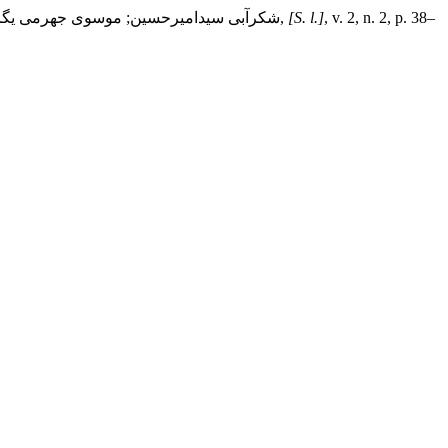
, v. 2, n. 2, p. 38–
[S. l.]
,
شکرآبی سیدامیرحسین; موسوی جهرمی یگانه; 