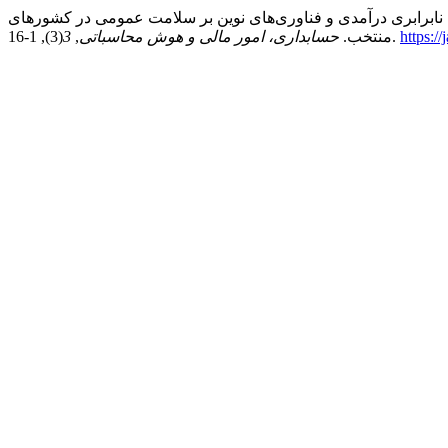
ی ل. ., & محرابیان آ. . (1404). اثرات غیرخطی نابرابری درآمدی و فناوری‌های نوین بر سلامت عمومی در کشورهای
https:/
(3), 1-16.
منتخب.
حسابداری، امور مالی و هوش محاسباتی
,
3